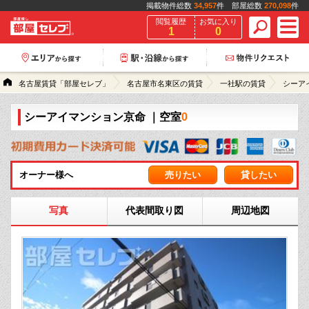
掲載物件総数
34,957
件 部屋総数
270,098
件
閲覧履歴
お気に入り
1
0
名古屋賃貸「部屋セレブ」
名古屋市名東区の賃貸
一社駅の賃貸
シーア
シーアイマンション京命
｜空室
0
オーナー様へ
売りたい
貸したい
写真
代表間取り図
周辺地図