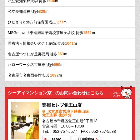
私立愛知東邦大学 徒歩
1504
m
私立愛知高校 徒歩
829
m
ひだまりkids八前保育園 徒歩
177
m
MSGnetwork東進衛星予備校茶屋ケ坂校 徒歩
1561
m
医療法人博報会いのこし病院 徒歩
1041
m
名古屋つつじが丘郵便局 徒歩
363
m
ハローワーク名古屋東 徒歩
690
m
名古屋市名東図書館 徒歩
1092
m
シーアイマンション京...のお問い合わせはこちら
部屋セレブ覚王山店
名古屋市営地下鉄東山線
覚王山駅 徒歩1分
名古屋市千種区覚王山通9丁目18
営業時間：10:00～18:30
TEL：052-757-5577 FAX：052-757-5588
MAP
店舗詳細