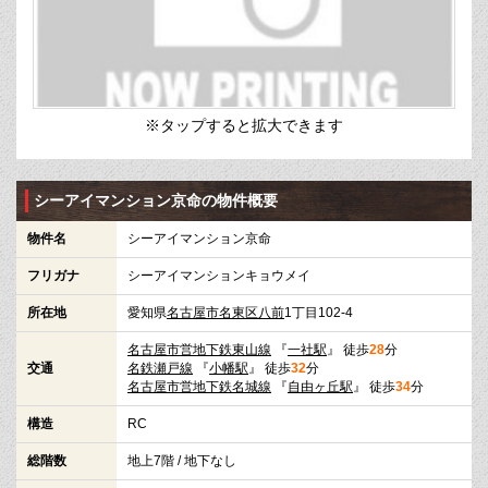
※タップすると拡大できます
シーアイマンション京命の物件概要
物件名
シーアイマンション京命
フリガナ
シーアイマンションキョウメイ
所在地
愛知県
名古屋市名東区
八前
1丁目102-4
名古屋市営地下鉄東山線
『
一社駅
』 徒歩
28
分
交通
名鉄瀬戸線
『
小幡駅
』 徒歩
32
分
名古屋市営地下鉄名城線
『
自由ヶ丘駅
』 徒歩
34
分
構造
RC
総階数
地上7階 / 地下なし