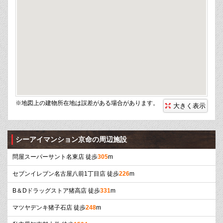
※地図上の建物所在地は誤差がある場合があります。
大きく表示
シーアイマンション京命の周辺施設
問屋スーパーサント名東店 徒歩
305
m
セブンイレブン名古屋八前1丁目店 徒歩
226
m
B＆Dドラッグストア猪高店 徒歩
331
m
マツヤデンキ猪子石店 徒歩
248
m