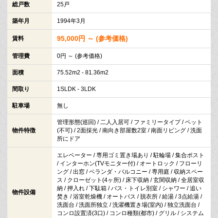
総戸数
25戸
築年月
1994年3月
95,000円 ～ (参考価格)
賃料
管理費
0円 ～ (参考価格)
面積
75.52m2 - 81.36m2
間取り
1SLDK - 3LDK
駐車場
無し
管理形態(巡回) / 二人入居可 / ファミリータイプ / ペット
物件特徴
(不可) / 2面採光 / 南向き部屋数2室 / 南面リビング / 洗面
所にドア
エレベーター / 専用ゴミ置き場あり / 駐輪場 / 集合ポスト
/ インターホン(TVモニター付) / オートロック / フローリ
ング / 出窓 / ベランダ・バルコニー / 専用庭 / 収納スペー
ス / クローゼット(4ヶ所) / 床下収納 / 玄関収納 / 全居室収
納 / 押入れ / 下駄箱 / バス・トイレ別室 / シャワー / 追い
物件設備
焚き / 浴室乾燥機 / オートバス / 脱衣所 / 給湯 / 3点給湯 /
洗面台 / 洗面所独立 / 洗濯機置き場(室内) / 独立洗面台 /
コンロ設置済(3口) / コンロ種類(都市) / グリル / システム