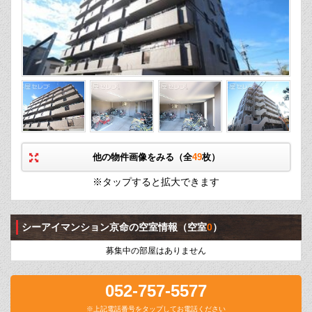
他の物件画像をみる（全
49
枚）
※タップすると拡大できます
シーアイマンション京命の空室情報
（空室
0
）
募集中の部屋はありません
052-757-5577
※上記電話番号をタップしてお電話ください