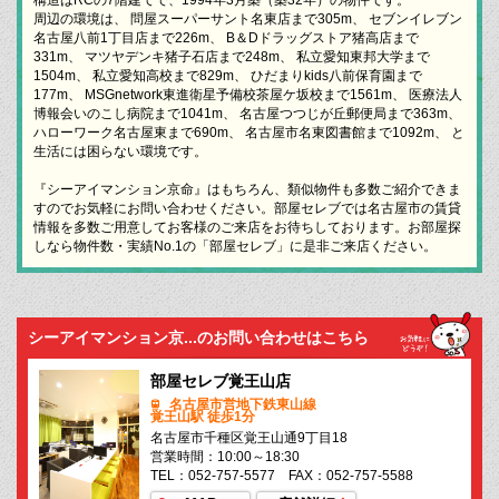
周辺の環境は、 問屋スーパーサント名東店まで305m、 セブンイレブン
名古屋八前1丁目店まで226m、 B＆Dドラッグストア猪高店まで
331m、 マツヤデンキ猪子石店まで248m、 私立愛知東邦大学まで
1504m、 私立愛知高校まで829m、 ひだまりkids八前保育園まで
177m、 MSGnetwork東進衛星予備校茶屋ケ坂校まで1561m、 医療法人
博報会いのこし病院まで1041m、 名古屋つつじが丘郵便局まで363m、
ハローワーク名古屋東まで690m、 名古屋市名東図書館まで1092m、 と
生活には困らない環境です。
『シーアイマンション京命』はもちろん、類似物件も多数ご紹介できま
すのでお気軽にお問い合わせください。部屋セレブでは名古屋市の賃貸
情報を多数ご用意してお客様のご来店をお待ちしております。お部屋探
しなら物件数・実績No.1の「部屋セレブ」に是非ご来店ください。
シーアイマンション京...のお問い合わせはこちら
部屋セレブ覚王山店
名古屋市営地下鉄東山線
覚王山駅 徒歩1分
名古屋市千種区覚王山通9丁目18
営業時間：10:00～18:30
TEL：052-757-5577 FAX：052-757-5588