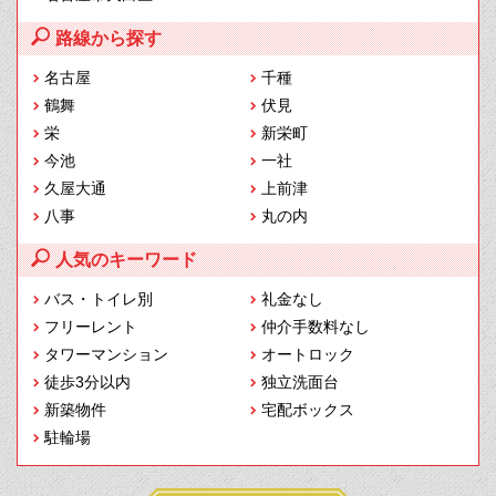
路線から探す
名古屋
千種
鶴舞
伏見
栄
新栄町
今池
一社
久屋大通
上前津
八事
丸の内
人気のキーワード
バス・トイレ別
礼金なし
フリーレント
仲介手数料なし
タワーマンション
オートロック
徒歩3分以内
独立洗面台
新築物件
宅配ボックス
駐輪場