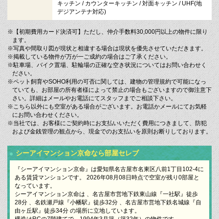
キッチン / カウンターキッチン / 対面キッチン / UHF(地
デジアンテナ対応)
※【初期費用カード決済可】ただし、仲介手数料30,000円以上の物件に限り
ます。
※写真や間取り図が現状と相違する場合は現状を優先させていただきます。
※掲載している物件が万が一ご成約の場合はご了承ください。
※駐車場、バイク置場、駐輪場の正確な空き状況についてはお問い合わせく
ださい。
※ペット飼育やSOHO利用の可否に関しては、建物の管理規約で可能になっ
ていても、お部屋の所有者様によって禁止の場合もございますので御注意下
さい。詳細はメールやお電話にてスタッフまでご相談下さい。
※こちら以外にも空室がある場合がございます。お電話かメールにてお気軽
にお問い合わせください。
※当社では、お客様にご契約時にお支払いいただく費用につきまして、防犯
および金銭管理の観点から、現金でのお支払いを原則お断りしております。
シーアイマンション京命なら部屋セレブ
『シーアイマンション京命』は愛知県名古屋市名東区八前1丁目102-4に
ある賃貸マンションです。 2026年08月08日時点で空室が残り0部屋と
なっています。
シーアイマンション京命は 、名古屋市営地下鉄東山線『一社駅』徒歩
28分 、名鉄瀬戸線『小幡駅』徒歩32分 、名古屋市営地下鉄名城線『自
由ヶ丘駅』徒歩34分 の場所に立地しています。
構造はRCの7階建てで、1994年3月築（築32年）の物件です。