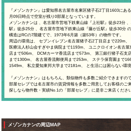
『メゾンカナン』は愛知県名古屋市名東区猪子石2丁目1603にある賃
月09日時点で空室が残り0部屋となっています。
メゾンカナンは 、名古屋市営地下鉄東山線『上社駅』徒歩23分 
駅』徒歩25分 、名古屋市営地下鉄東山線『藤が丘駅』徒歩30分 
構造はRCの7階建てで、1973年6月築（築53年）の物件です。
周辺の環境は、 セブンイレブン名古屋猪子石2丁目店まで220m、
医療法人杉山会すぎやま病院まで1193m、 ユニクロイオン名古屋東
店まで506m、 DCMカーマ香流店まで573m、 第三銀行猪子石支
まで1300m、 名古屋香流郵便局まで253m、 ステラ保育園まで1
1549m、 私立愛知東邦大学まで2181m、 と生活には困らない環
『メゾンカナン』はもちろん、類似物件も多数ご紹介できますの
部屋セレブでは名古屋市の賃貸情報を多数ご用意してお客様のご
探しなら物件数・実績No.1の「部屋セレブ」に是非ご来店くださ
メゾンカナンの周辺MAP