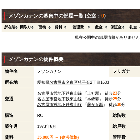
メゾンカナンの募集中の部屋一覧
(空室：
0
)
所在階
間取り
面積
賃料
管理費
敷金
保証金
礼金
現在公開中の部屋情報がありません
メゾンカナンの物件概要
物件名
フリガナ
メゾンカナン
所在地
愛知県
名古屋市名東区
猪子石
2丁目1603
名古屋市営地下鉄東山線
『
上社駅
』 徒歩
23
分
交通
名古屋市営地下鉄東山線
『
本郷駅
』 徒歩
25
分
名古屋市営地下鉄東山線
『
藤が丘駅
』 徒歩
30
分
構造
総階数
RC
築年月
総戸数
1973年6月
賃料
管理費
35,000円 ～ (参考価格)