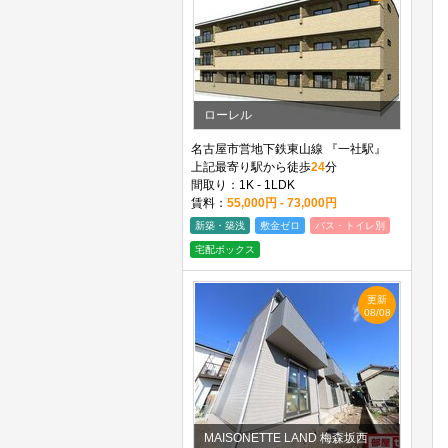
ローレル
名古屋市営地下鉄東山線 『一社駅』
上記最寄り駅から徒歩
24
分
間取り：1K - 1LDK
賃料：
55,000円 - 73,000円
新築・築浅
敷金ゼロ
バス・トイレ別
宅配ボックス
更新
08/08
MAISONETTE LAND 梅森坂西