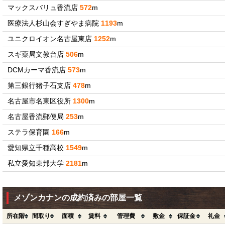
マックスバリュ香流店
572
m
医療法人杉山会すぎやま病院
1193
m
ユニクロイオン名古屋東店
1252
m
スギ薬局文教台店
506
m
DCMカーマ香流店
573
m
第三銀行猪子石支店
478
m
名古屋市名東区役所
1300
m
名古屋香流郵便局
253
m
ステラ保育園
166
m
愛知県立千種高校
1549
m
私立愛知東邦大学
2181
m
メゾンカナンの成約済みの部屋一覧
所在階
間取り
面積
賃料
管理費
敷金
保証金
礼金