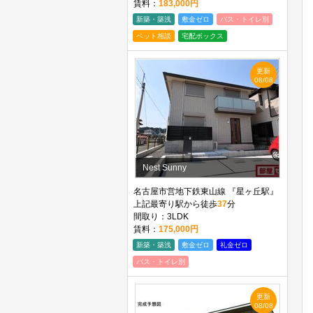
賃料：
183,000円
新築・築浅
敷金ゼロ
バス・トイレ別
ペット相談
宅配ボックス
更新
08/08
Nest Sunny
名古屋市営地下鉄東山線 『星ヶ丘駅』
上記最寄り駅から徒歩
37
分
間取り：3LDK
賃料：
175,000円
新築・築浅
敷金ゼロ
礼金ゼロ
バス・トイレ別
更新
08/08