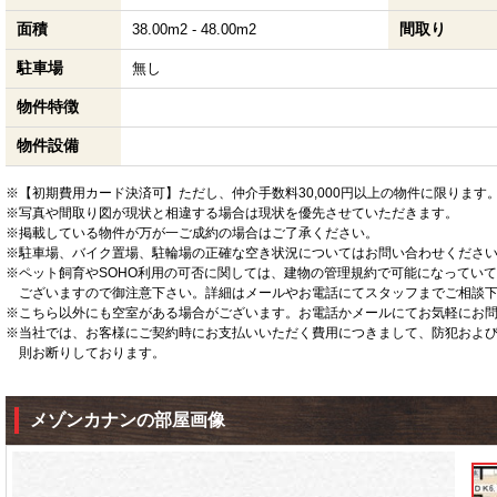
面積
間取り
38.00m2 - 48.00m2
駐車場
無し
物件特徴
物件設備
※【初期費用カード決済可】ただし、仲介手数料30,000円以上の物件に限ります
※写真や間取り図が現状と相違する場合は現状を優先させていただきます。
※掲載している物件が万が一ご成約の場合はご了承ください。
※駐車場、バイク置場、駐輪場の正確な空き状況についてはお問い合わせくださ
※ペット飼育やSOHO利用の可否に関しては、建物の管理規約で可能になってい
ございますので御注意下さい。詳細はメールやお電話にてスタッフまでご相談
※こちら以外にも空室がある場合がございます。お電話かメールにてお気軽にお
※当社では、お客様にご契約時にお支払いいただく費用につきまして、防犯およ
則お断りしております。
メゾンカナンの部屋画像