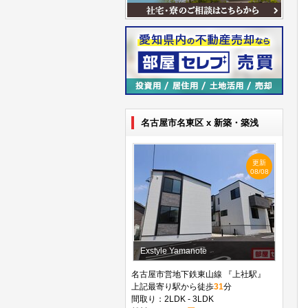
名古屋市名東区 x 新築・築浅
更新
08/08
Exstyle Yamanote
名古屋市営地下鉄東山線 『上社駅』
上記最寄り駅から徒歩
31
分
間取り：2LDK - 3LDK