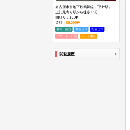
名古屋市営地下鉄鶴舞線 『平針駅』
上記最寄り駅から徒歩
32
分
間取り：1LDK
賃料：
85,000円
新築・築浅
敷金ゼロ
礼金ゼロ
バス・トイレ別
ペット相談
閲覧履歴