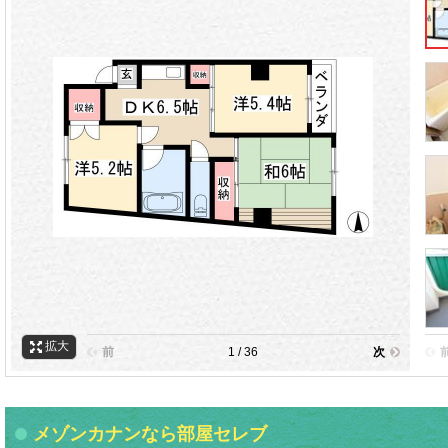
拡大
前
1 / 36
次
メゾンカナンなら部屋セレブ