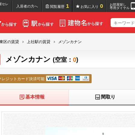
屋セレ
お部屋探し
1
0
入居者の方へ
閲覧履歴
お気に入り
専用ダイヤル
東区の賃貸
上社駅の賃貸
メゾンカナン
メゾンカナン
(空室：
0
)
クレジットカード決済可能
基本情報
間取り