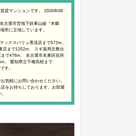
貸マンションです。 2026年08
、名古屋市営地下鉄東山線『本郷
の場所に立地しています。
 マックスバリュ香流店まで572m、
店まで1252m、 スギ薬局文教台
店まで478m、 名古屋市名東区役所
66m、 愛知県立千種高校まで
境です。
でお気軽にお問い合わせください。
来店をお待ちしております。お部屋
い。