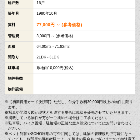
総戸数
16戸
築年月
1980年10月
77,000円 ～ (参考価格)
賃料
管理費
3,000円 ～ (参考価格)
面積
64.00m2 - 71.82m2
間取り
2LDK - 3LDK
駐車場
敷地内10,000円(税込)
物件特徴
物件設備
※【初期費用カード決済可】ただし、仲介手数料30,000円以上の物件に限り
ます。
※写真や間取り図が現状と相違する場合は現状を優先させていただきます。
※掲載している物件が万が一ご成約の場合はご了承ください。
※駐車場、バイク置場、駐輪場の正確な空き状況についてはお問い合わせく
ださい。
※ペット飼育やSOHO利用の可否に関しては、建物の管理規約で可能になっ
ていても、お部屋の所有者様によって禁止の場合もございますので御注意下