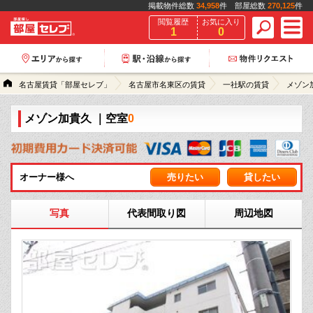
掲載物件総数
34,958
件 部屋総数
270,125
件
閲覧履歴
お気に入り
1
0
名古屋賃貸「部屋セレブ」
名古屋市名東区の賃貸
一社駅の賃貸
メゾン
メゾン加貴久
｜空室
0
オーナー様へ
売りたい
貸したい
写真
代表間取り図
周辺地図