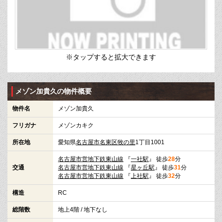
※タップすると拡大できます
メゾン加貴久の物件概要
物件名
メゾン加貴久
フリガナ
メゾンカキク
所在地
愛知県
名古屋市名東区
牧の里
1丁目1001
名古屋市営地下鉄東山線
『
一社駅
』 徒歩
28
分
交通
名古屋市営地下鉄東山線
『
星ヶ丘駅
』 徒歩
31
分
名古屋市営地下鉄東山線
『
上社駅
』 徒歩
32
分
構造
RC
総階数
地上4階 / 地下なし