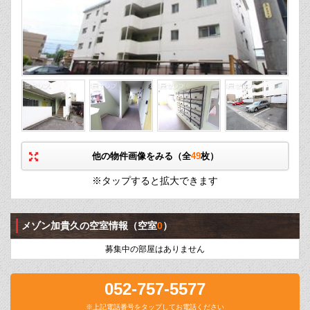
他の物件画像をみる（全
49
枚）
※タップすると拡大できます
メゾン加貴久の空室情報
（空室
0
）
募集中の部屋はありません
052-757-5577
※上記電話番号をタップしてお電話ください