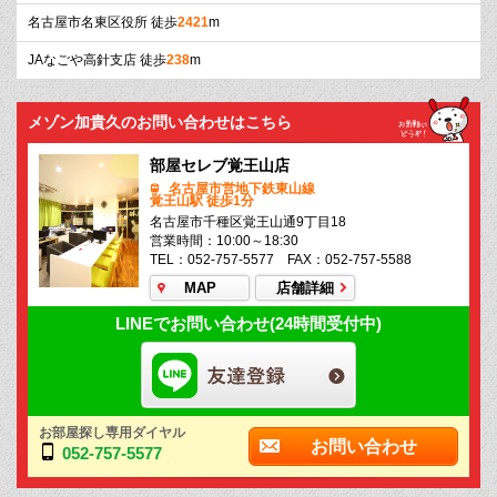
名古屋市名東区役所 徒歩
2421
m
JAなごや高針支店 徒歩
238
m
メゾン加貴久のお問い合わせはこちら
部屋セレブ覚王山店
名古屋市営地下鉄東山線
覚王山駅 徒歩1分
名古屋市千種区覚王山通9丁目18
営業時間：10:00～18:30
TEL：052-757-5577 FAX：052-757-5588
MAP
店舗詳細
LINEでお問い合わせ(24時間受付中)
お部屋探し専用ダイヤル
お問い合わせ
052-757-5577