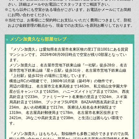
さい。詳細はメールやお電話にてスタッフまでご相談下さい。
※こちら以外にも空室がある場合がございます。お電話かメールにてお気軽
にお問い合わせください。
※当社では、お客様にご契約時にお支払いいただく費用につきまして、防犯
および金銭管理の観点から、現金でのお支払いを原則お断りしております。
メゾン加貴久なら部屋セレブ
『メゾン加貴久』は愛知県名古屋市名東区牧の里1丁目1001にある賃貸
マンションです。 2026年08月09日時点で空室が残り0部屋となってい
ます。
メゾン加貴久は 、名古屋市営地下鉄東山線『一社駅』徒歩28分 、名古
屋市営地下鉄東山線『星ヶ丘駅』徒歩31分 、名古屋市営地下鉄東山線
『上社駅』徒歩32分 の場所に立地しています。
構造はRCの4階建てで、1980年10月築（築45年）の物件です。
周辺の環境は、 名古屋市立名東高校まで1463m、 私立椙山女学園大学
星が丘キャンパスまで1625m、 ハニーズメイトピア店まで732m、 西友
高針店まで233m、 ファミリーマート名東牧の里店まで324m、 スギ薬
局高針店まで168m、 ブックオフSUPER BAZAAR西友高針店まで
234m、 あいわ幼稚園まで217m、 医療法人桂名会木村病院まで
1319m、 名古屋高針郵便局まで178m、 名古屋市名東区役所まで
2421m、 JAなごや高針支店まで238m、 と生活には困らない環境で
す。
『メゾン加貴久』はもちろん、類似物件も多数ご紹介できますのでお気
軽にお問い合わせください。部屋セレブでは名古屋市の賃貸情報を多数