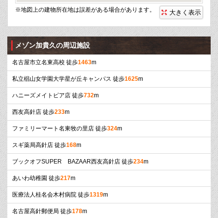
※地図上の建物所在地は誤差がある場合があります。
大きく表示
メゾン加貴久の周辺施設
名古屋市立名東高校 徒歩
1463
m
私立椙山女学園大学星が丘キャンパス 徒歩
1625
m
ハニーズメイトピア店 徒歩
732
m
西友高針店 徒歩
233
m
ファミリーマート名東牧の里店 徒歩
324
m
スギ薬局高針店 徒歩
168
m
ブックオフSUPER BAZAAR西友高針店 徒歩
234
m
あいわ幼稚園 徒歩
217
m
医療法人桂名会木村病院 徒歩
1319
m
名古屋高針郵便局 徒歩
178
m