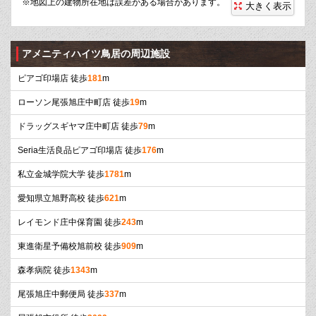
※地図上の建物所在地は誤差がある場合があります。
大きく表示
アメニティハイツ鳥居の周辺施設
ピアゴ印場店 徒歩
181
m
ローソン尾張旭庄中町店 徒歩
19
m
ドラッグスギヤマ庄中町店 徒歩
79
m
Seria生活良品ピアゴ印場店 徒歩
176
m
私立金城学院大学 徒歩
1781
m
愛知県立旭野高校 徒歩
621
m
レイモンド庄中保育園 徒歩
243
m
東進衛星予備校旭前校 徒歩
909
m
森孝病院 徒歩
1343
m
尾張旭庄中郵便局 徒歩
337
m