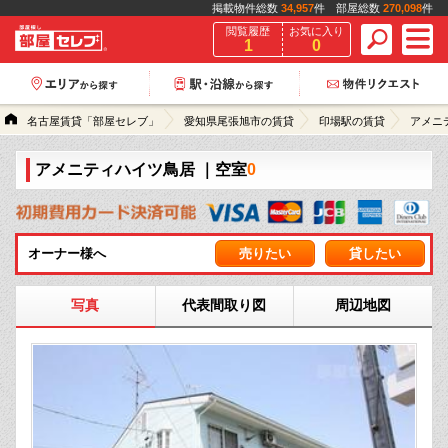
掲載物件総数
34,957
件 部屋総数
270,098
件
閲覧履歴
お気に入り
1
0
名古屋賃貸「部屋セレブ」
愛知県尾張旭市の賃貸
印場駅の賃貸
アメニ
アメニティハイツ鳥居
｜空室
0
オーナー様へ
売りたい
貸したい
写真
代表間取り図
周辺地図