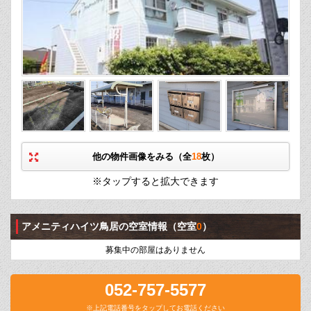
他の物件画像をみる（全
18
枚）
※タップすると拡大できます
アメニティハイツ鳥居の空室情報
（空室
0
）
募集中の部屋はありません
052-757-5577
※上記電話番号をタップしてお電話ください