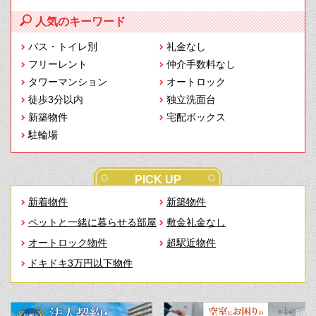
人気のキーワード
バス・トイレ別
礼金なし
フリーレント
仲介手数料なし
タワーマンション
オートロック
徒歩3分以内
独立洗面台
新築物件
宅配ボックス
駐輪場
PICK UP
新着物件
新築物件
ペットと一緒に暮らせる部屋
敷金礼金なし
オートロック物件
超駅近物件
ドキドキ3万円以下物件