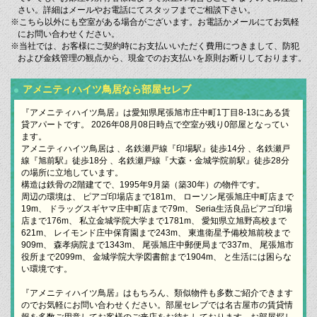
さい。詳細はメールやお電話にてスタッフまでご相談下さい。
※こちら以外にも空室がある場合がございます。お電話かメールにてお気軽
にお問い合わせください。
※当社では、お客様にご契約時にお支払いいただく費用につきまして、防犯
および金銭管理の観点から、現金でのお支払いを原則お断りしております。
アメニティハイツ鳥居なら部屋セレブ
『アメニティハイツ鳥居』は愛知県尾張旭市庄中町1丁目8-13にある賃
貸アパートです。 2026年08月08日時点で空室が残り0部屋となってい
ます。
アメニティハイツ鳥居は 、名鉄瀬戸線『印場駅』徒歩14分 、名鉄瀬戸
線『旭前駅』徒歩18分 、名鉄瀬戸線『大森・金城学院前駅』徒歩28分
の場所に立地しています。
構造は鉄骨の2階建てで、1995年9月築（築30年）の物件です。
周辺の環境は、 ピアゴ印場店まで181m、 ローソン尾張旭庄中町店まで
19m、 ドラッグスギヤマ庄中町店まで79m、 Seria生活良品ピアゴ印場
店まで176m、 私立金城学院大学まで1781m、 愛知県立旭野高校まで
621m、 レイモンド庄中保育園まで243m、 東進衛星予備校旭前校まで
909m、 森孝病院まで1343m、 尾張旭庄中郵便局まで337m、 尾張旭市
役所まで2099m、 金城学院大学図書館まで1904m、 と生活には困らな
い環境です。
『アメニティハイツ鳥居』はもちろん、類似物件も多数ご紹介できます
のでお気軽にお問い合わせください。部屋セレブでは名古屋市の賃貸情
報を多数ご用意してお客様のご来店をお待ちしております。お部屋探し