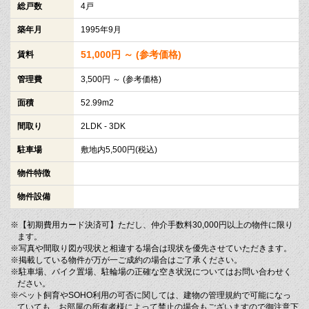
総戸数
4戸
築年月
1995年9月
51,000円 ～ (参考価格)
賃料
管理費
3,500円 ～ (参考価格)
面積
52.99m2
間取り
2LDK - 3DK
駐車場
敷地内5,500円(税込)
物件特徴
物件設備
※【初期費用カード決済可】ただし、仲介手数料30,000円以上の物件に限り
ます。
※写真や間取り図が現状と相違する場合は現状を優先させていただきます。
※掲載している物件が万が一ご成約の場合はご了承ください。
※駐車場、バイク置場、駐輪場の正確な空き状況についてはお問い合わせく
ださい。
※ペット飼育やSOHO利用の可否に関しては、建物の管理規約で可能になっ
ていても、お部屋の所有者様によって禁止の場合もございますので御注意下