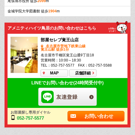
尾張旭市役所 徒歩
2099
m
金城学院大学図書館 徒歩
1904
m
アメニティハイツ鳥居のお問い合わせはこちら
部屋セレブ覚王山店
名古屋市営地下鉄東山線
覚王山駅 徒歩1分
名古屋市千種区覚王山通9丁目18
営業時間：10:00～18:30
TEL：052-757-5577 FAX：052-757-5588
MAP
店舗詳細
LINEでお問い合わせ(24時間受付中)
お部屋探し専用ダイヤル
お問い合わせ
052-757-5577