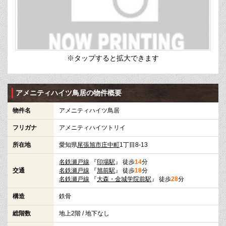
※タップすると拡大できます
アメニティハイツ鳥居の物件概要
物件名
アメニティハイツ鳥居
フリガナ
アメニティハイツトリイ
所在地
愛知県
尾張旭市
庄中町
1丁目8-13
名鉄瀬戸線
『
印場駅
』 徒歩
14
分
交通
名鉄瀬戸線
『
旭前駅
』 徒歩
18
分
名鉄瀬戸線
『
大森・金城学院前駅
』 徒歩
28
分
構造
鉄骨
総階数
地上2階 / 地下なし