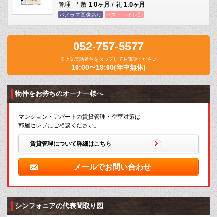
管理 - / 敷
1.0ヶ月
/ 礼
1.0ヶ月
パノラマ画像あり
バス・トイレ別
052-757-5577
※上記電話番号をタップしてお電話ください
10:00〜19:00(年中無休)
物件をお持ちのオーナー様へ
マンション・アパートの賃貸管理・空室対策は
部屋セレブにご相談ください。
賃貸管理について詳細はこちら
メールでお問い合わせ
シンフォニアの代表間取り図