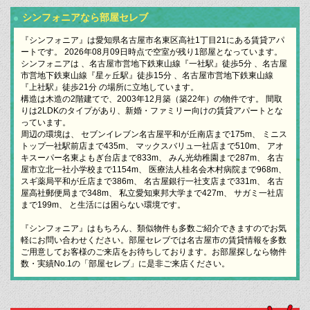
シンフォニアなら部屋セレブ
『シンフォニア』は愛知県名古屋市名東区高社1丁目21にある賃貸アパ
ートです。 2026年08月09日時点で空室が残り1部屋となっています。
シンフォニアは 、名古屋市営地下鉄東山線『一社駅』徒歩5分 、名古屋
市営地下鉄東山線『星ヶ丘駅』徒歩15分 、名古屋市営地下鉄東山線
『上社駅』徒歩21分 の場所に立地しています。
構造は木造の2階建てで、2003年12月築（築22年）の物件です。 間取
りは2LDKのタイプがあり、新婚・ファミリー向けの賃貸アパートとな
っています。
周辺の環境は、 セブンイレブン名古屋平和が丘南店まで175m、 ミニス
トップ一社駅前店まで435m、 マックスバリュ一社店まで510m、 アオ
キスーパー名東よもぎ台店まで833m、 みん光幼稚園まで287m、 名古
屋市立北一社小学校まで1154m、 医療法人桂名会木村病院まで968m、
スギ薬局平和が丘店まで386m、 名古屋銀行一社支店まで331m、 名古
屋高社郵便局まで348m、 私立愛知東邦大学まで427m、 サガミ一社店
まで199m、 と生活には困らない環境です。
『シンフォニア』はもちろん、類似物件も多数ご紹介できますのでお気
軽にお問い合わせください。部屋セレブでは名古屋市の賃貸情報を多数
ご用意してお客様のご来店をお待ちしております。お部屋探しなら物件
数・実績No.1の「部屋セレブ」に是非ご来店ください。