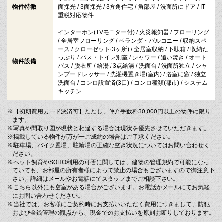
物件特徴
面採光 / 3面採光 / 3方角住宅 / 角部屋 / 洗面所にドア / IT
重税対応物件
インターホン(TVモニター付) / 火災報知器 / フローリング
/ 全居室フローリング / ベランダ・バルコニー / 収納スペ
ース / クローゼット(3ヶ所) / 全居室収納 / 下駄箱 / 収納た
っぷり / バス・トイレ別室 / シャワー / 追い焚き / オート
物件設備
バス / 脱衣所 / 給湯 / 3点給湯 / 洗面台 / 洗面所独立 / シャ
ンプードレッサー / 洗濯機置き場(室内) / 浴室に窓 / 独立
洗面台 / コンロ設置済(3口) / コンロ種類(都市) / システム
キッチン
※【初期費用カード決済可】ただし、仲介手数料30,000円以上の物件に限り
ます。
※写真や間取り図が現状と相違する場合は現状を優先させていただきます。
※掲載している物件が万が一ご成約の場合はご了承ください。
※駐車場、バイク置場、駐輪場の正確な空き状況についてはお問い合わせく
ださい。
※ペット飼育やSOHO利用の可否に関しては、建物の管理規約で可能になっ
ていても、お部屋の所有者様によって禁止の場合もございますので御注意下
さい。詳細はメールやお電話にてスタッフまでご相談下さい。
※こちら以外にも空室がある場合がございます。お電話かメールにてお気軽
にお問い合わせください。
※当社では、お客様にご契約時にお支払いいただく費用につきまして、防犯
および金銭管理の観点から、現金でのお支払いを原則お断りしております。