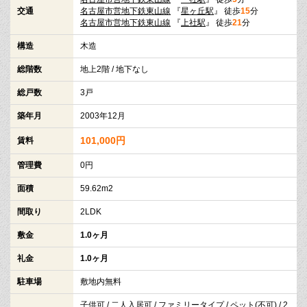
交通
名古屋市営地下鉄東山線
『
星ヶ丘駅
』 徒歩
15
分
名古屋市営地下鉄東山線
『
上社駅
』 徒歩
21
分
構造
木造
総階数
地上2階 / 地下なし
総戸数
3戸
築年月
2003年12月
101,000円
賃料
管理費
0円
面積
59.62m2
間取り
2LDK
敷金
1.0ヶ月
礼金
1.0ヶ月
駐車場
敷地内無料
子供可 / 二人入居可 / ファミリータイプ / ペット(不可) / 2