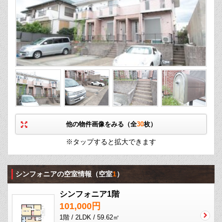
他の物件画像をみる（全
30
枚）
※タップすると拡大できます
シンフォニアの空室情報
（空室
1
）
シンフォニア1階
101,000円
1階 / 2LDK / 59.62㎡