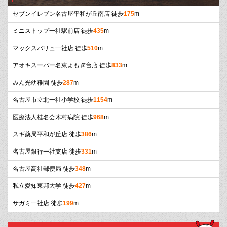
セブンイレブン名古屋平和が丘南店 徒歩
175
m
ミニストップ一社駅前店 徒歩
435
m
マックスバリュ一社店 徒歩
510
m
アオキスーパー名東よもぎ台店 徒歩
833
m
みん光幼稚園 徒歩
287
m
名古屋市立北一社小学校 徒歩
1154
m
医療法人桂名会木村病院 徒歩
968
m
スギ薬局平和が丘店 徒歩
386
m
名古屋銀行一社支店 徒歩
331
m
名古屋高社郵便局 徒歩
348
m
私立愛知東邦大学 徒歩
427
m
サガミ一社店 徒歩
199
m