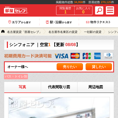
掲載物件総数
34,958
件 部屋総数
270,125
件
閲覧履歴
お気に入り
1
0
名古屋賃貸「部屋セレブ」
名古屋市名東区の賃貸
一社駅の賃貸
シンフ
シンフォニア
｜空室
1
【更新
08/08
】
オーナー様へ
売りたい
貸したい
バス・トイレ別
写真
代表間取り図
周辺地図