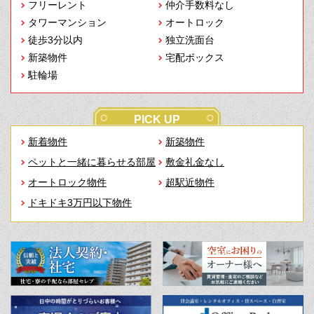
フリーレント
仲介手数料なし
タワーマンション
オートロック
徒歩3分以内
独立洗面台
新築物件
宅配ボックス
駐輪場
PICK UP
新着物件
新築物件
ペットと一緒に暮らせる部屋
敷金礼金なし
オートロック物件
超駅近物件
ドキドキ3万円以下物件