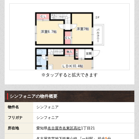
※タップすると拡大できます
シンフォニアの物件概要
物件名
シンフォニア
フリガナ
シンフォニア
所在地
愛知県
名古屋市名東区
高社
1丁目21
名古屋市営地下鉄東山線
『
一社駅
』 徒歩
5
分