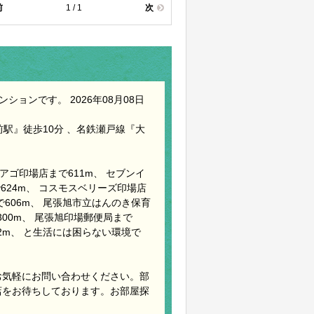
前
1 / 1
次
ョンです。 2026年08月08日
駅』徒歩10分 、名鉄瀬戸線『大
アゴ印場店まで611m、 セブンイ
624m、 コスモスベリーズ印場店
で606m、 尾張旭市立はんのき保育
00m、 尾張旭印場郵便局まで
32m、 と生活には困らない環境で
お気軽にお問い合わせください。部
店をお待ちしております。お部屋探
。