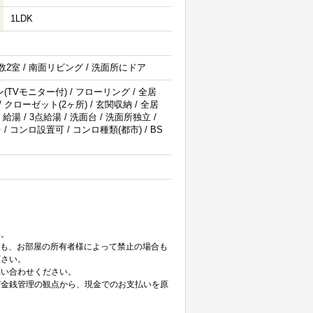
1LDK
屋数2室 / 南面リビング / 洗面所にドア
(TVモニター付) / フローリング / 全居
クローゼット(2ヶ所) / 玄関収納 / 全居
給湯 / 3点給湯 / 洗面台 / 洗面所独立 /
 コンロ設置可 / コンロ種類(都市) / BS
。
い。
ても、お部屋の所有者様によって禁止の場合も
下さい。
問い合わせください。
び金銭管理の観点から、現金でのお支払いを原