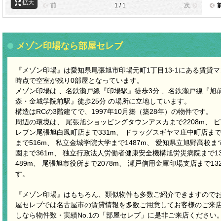
拡大
前
1 / 1
次
メゾン印場なら部屋セレブ
『メゾン印場』は愛知県尾張旭市印場元町1丁目13-1にある賃貸マンシ
時点で空室が残り0部屋となっています。
メゾン印場は 、名鉄瀬戸線『印場駅』徒歩3分 、名鉄瀬戸線『旭前
森・金城学院前駅』徒歩25分 の場所に立地しています。
構造はRCの3階建てで、1997年10月築（築28年）の物件です。
周辺の環境は、 尾張旭ショッピングタウンアスカまで2208m、 ピ
レブン尾張旭白鳳町店まで331m、 ドラッグスギヤマ庄中町店まで
まで516m、 私立金城学院大学まで1487m、 愛知県立旭野高校ま
園まで361m、 独立行政法人労働者健康安全機構旭労災病院まで13
489m、 尾張旭市役所まで2078m、 瀬戸信用金庫印場支店まで1
す。
『メゾン印場』はもちろん、類似物件も多数ご紹介できますので
屋セレブでは名古屋市の賃貸情報を多数ご用意してお客様のご来
しなら物件数・実績No.1の「部屋セレブ」に是非ご来店ください