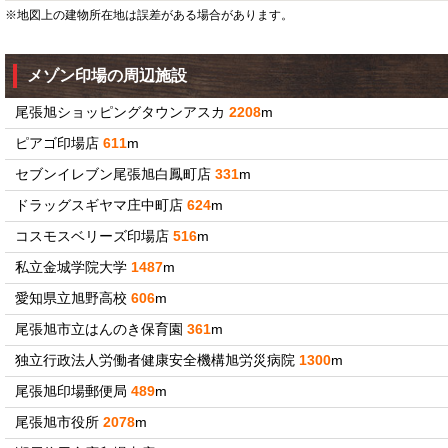
※地図上の建物所在地は誤差がある場合があります。
メゾン印場の周辺施設
尾張旭ショッピングタウンアスカ
2208
m
ピアゴ印場店
611
m
セブンイレブン尾張旭白鳳町店
331
m
ドラッグスギヤマ庄中町店
624
m
コスモスベリーズ印場店
516
m
私立金城学院大学
1487
m
愛知県立旭野高校
606
m
尾張旭市立はんのき保育園
361
m
独立行政法人労働者健康安全機構旭労災病院
1300
m
尾張旭印場郵便局
489
m
尾張旭市役所
2078
m