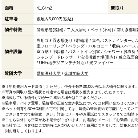
面積
間取り
41.04m2
駐車場
敷地内5,000円(税込)
物件特徴
管理形態(巡回) / 二人入居可 / ペット(不可) / 南向き部
専用ゴミ置き場あり / 駐輪場 / 集合ポスト / インターホン
室フローリング / ベランダ・バルコニー / 収納スペース / 
物件設備
室収納 / 下駄箱 / バス・トイレ別室 / シャワー / 脱衣所 / 
シャンプードレッサー / 洗濯機置き場(室内) / 独立洗面台 /
/ UHF(地デジアンテナ対応) / 光ファイバー
近隣大学
愛知医科大学
/
金城学院大学
※【初期費用カード決済可】ただし、仲介手数料30,000円以上の物件に限ります
※写真や間取り図が現状と相違する場合は現状を優先させていただきます。
※掲載している物件が万が一ご成約の場合はご了承ください。
※駐車場、バイク置場、駐輪場の正確な空き状況についてはお問い合わせくださ
※ペット飼育やSOHO利用の可否に関しては、建物の管理規約で可能になってい
ございますので御注意下さい。詳細はメールやお電話にてスタッフまでご相談
※こちら以外にも空室がある場合がございます。お電話かメールにてお気軽にお
※当社では、お客様にご契約時にお支払いいただく費用につきまして、防犯およ
則お断りしております。