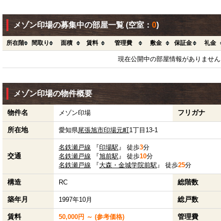
メゾン印場の募集中の部屋一覧
(空室：
0
)
所在階
間取り
面積
賃料
管理費
敷金
保証金
礼金
現在公開中の部屋情報がありません
メゾン印場の物件概要
物件名
フリガナ
メゾン印場
所在地
愛知県
尾張旭市
印場元町
1丁目13-1
名鉄瀬戸線
『
印場駅
』 徒歩
3
分
交通
名鉄瀬戸線
『
旭前駅
』 徒歩
10
分
名鉄瀬戸線
『
大森・金城学院前駅
』 徒歩
25
分
構造
総階数
RC
築年月
総戸数
1997年10月
賃料
管理費
50,000円 ～ (参考価格)