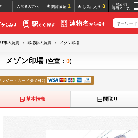
お部屋探し
1
0
ブ
入居者の方へ
閲覧履歴
お気に入り
専用ダイヤル
旭市の賃貸
印場駅の賃貸
メゾン印場
メゾン印場
(空室：
0
)
クレジットカード決済可能
基本情報
間取り