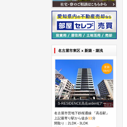
名古屋市東区 x 新築・築浅
更新
08/07
S-RESIDENCE高岳ardent(アーデント)
名古屋市営地下鉄桜通線 『高岳駅』
上記最寄り駅から徒歩
11
分
間取り：2LDK - 3LDK