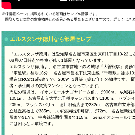
※棟情報ページに掲載されている動画はサンプル情報です。
間取りなど実際の空室物件との差異がある場合もございますので、詳しくはスタ
エルスタンザ徳川なら部屋セレブ
『エルスタンザ徳川』は愛知県名古屋市東区出来町1丁目10-22にあ
08月07日時点で空室が残り1部屋となっています。
エルスタンザ徳川は 、名古屋市営地下鉄名城線『大曽根駅』徒歩1
『車道駅』徒歩16分 、名古屋市営地下鉄東山線『千種駅』徒歩1
構造はRCの15階建てで、2009年3月築（築17年）の物件です。
者・学生向けの賃貸マンションとなっています。
周辺の環境は、 イオンモールナゴヤドーム前まで906m、 成城石井
1051m、 名古屋市立大学北千種キャンパスまで1100m、 セブ
209m、 マックスバリュ 徳川明倫店まで232m、 名古屋市立東部
立旭丘高校まで385m、 スギ薬局出来町店まで72m、 名古屋新出
所まで917m、 中央線沿西街園まで115m、 Seriaイオンモール
には困らない環境です。