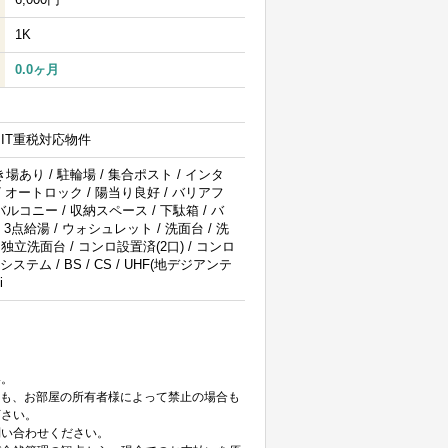
1K
0.0ヶ月
/ IT重税対応物件
場あり / 駐輪場 / 集合ポスト / インタ
/ オートロック / 陽当り良好 / バリアフ
ルコニー / 収納スペース / 下駄箱 / バ
 3点給湯 / ウォシュレット / 洗面台 / 洗
独立洗面台 / コンロ設置済(2口) / コンロ
システム / BS / CS / UHF(地デジアンテ
i
。
い。
ても、お部屋の所有者様によって禁止の場合も
下さい。
問い合わせください。