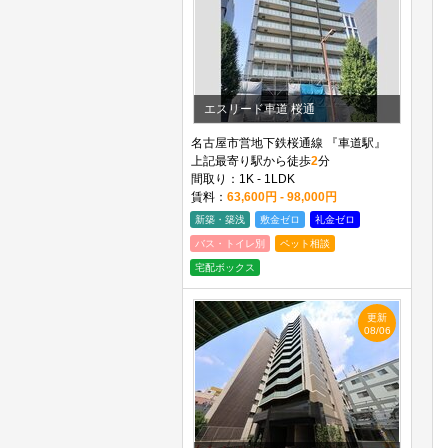
エスリード車道 桜通
名古屋市営地下鉄桜通線 『車道駅』
上記最寄り駅から徒歩
2
分
間取り：1K - 1LDK
賃料：
63,600円 - 98,000円
新築・築浅
敷金ゼロ
礼金ゼロ
バス・トイレ別
ペット相談
宅配ボックス
更新
08/06