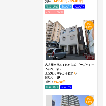
賃料：
149,500円 - 224,000円
新築・築浅
敷金ゼロ
礼金ゼロ
バス・トイレ別
更新
08/07
アーバン
名古屋市営地下鉄名城線 『ナゴヤドー
ム前矢田駅』
上記最寄り駅から徒歩
9
分
間取り：1R
賃料：
60,000円
新築・築浅
礼金ゼロ
更新
08/06