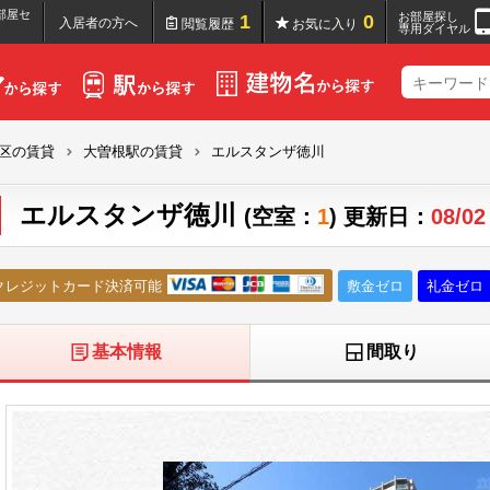
部屋セ
お部屋探し
1
0
入居者の方へ
閲覧履歴
お気に入り
専用ダイヤル
区の賃貸
大曽根駅の賃貸
エルスタンザ徳川
エルスタンザ徳川
(空室：
1
) 更新日：
08/02
クレジットカード決済可能
敷金ゼロ
礼金ゼロ
基本情報
間取り