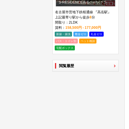
S-RESIDENCE高岳clarity(クラリティ)
名古屋市営地下鉄桜通線 『高岳駅』
上記最寄り駅から徒歩
8
分
間取り：2LDK
賃料：
158,500円 - 177,000円
新築・築浅
敷金ゼロ
礼金ゼロ
バス・トイレ別
ペット相談
宅配ボックス
閲覧履歴