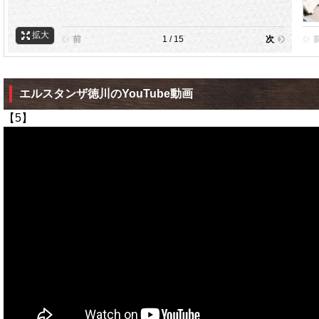
拡大
前
1 / 15
次
エルスタンザ徳川のYouTube動画
【5】