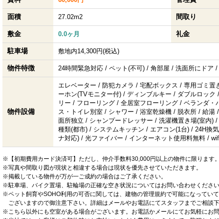
面積
間取り
27.02m2
敷金
礼金
0.0ヶ月
駐車場
敷地内14,300円(税込)
物件特徴
24時間緊急対応 / ペット(不可) / 角部屋 / 洗面所にドア 
エレベーター / 防犯カメラ / 宅配ボックス / 専用ゴミ置き
ーホン(TVモニター付) / ディンブルキー / ダブルロック 
リー / フローリング / 全居室フローリング / ベランダ・バ
物件設備
ス・トイレ別室 / シャワー / 浴室乾燥機 / 脱衣所 / 給湯 /
面所独立 / シャンプードレッサー / 洗濯機置き場(室内) / 
種類(都市) / システムキッチン / エアコン(1台) / 24H換気
ナ対応) / 光ファイバー / インターネット使用料無料 / wif
※【初期費用カード決済可】ただし、仲介手数料30,000円以上の物件に限ります
※写真や間取り図が現状と相違する場合は現状を優先させていただきます。
※掲載している物件が万が一ご成約の場合はご了承ください。
※駐車場、バイク置場、駐輪場の正確な空き状況についてはお問い合わせくださ
※ペット飼育やSOHO利用の可否に関しては、建物の管理規約で可能になってい
ございますので御注意下さい。詳細はメールやお電話にてスタッフまでご相談
※こちら以外にも空室がある場合がございます。お電話かメールにてお気軽にお