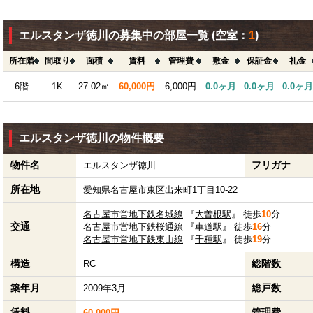
エルスタンザ徳川の募集中の部屋一覧
(空室：
1
)
所在階
間取り
面積
賃料
管理費
敷金
保証金
礼金
6階
1K
27.02㎡
60,000円
6,000円
0.0ヶ月
0.0ヶ月
0.0ヶ月
エルスタンザ徳川の物件概要
物件名
フリガナ
エルスタンザ徳川
所在地
愛知県
名古屋市東区
出来町
1丁目10-22
名古屋市営地下鉄名城線
『
大曽根駅
』 徒歩
10
分
交通
名古屋市営地下鉄桜通線
『
車道駅
』 徒歩
16
分
名古屋市営地下鉄東山線
『
千種駅
』 徒歩
19
分
構造
総階数
RC
築年月
総戸数
2009年3月
賃料
管理費
60,000円