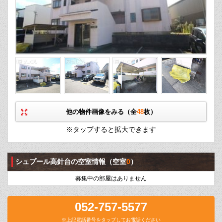
他の物件画像をみる（全
48
枚）
※タップすると拡大できます
シュプール高針台の空室情報
（空室
0
）
募集中の部屋はありません
052-757-5577
※上記電話番号をタップしてお電話ください