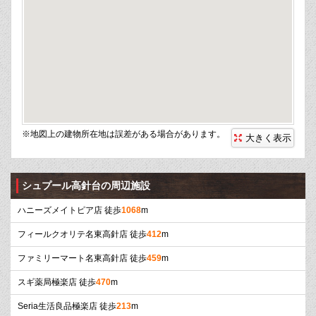
※地図上の建物所在地は誤差がある場合があります。
大きく表示
シュプール高針台の周辺施設
ハニーズメイトピア店 徒歩
1068
m
フィールクオリテ名東高針店 徒歩
412
m
ファミリーマート名東高針店 徒歩
459
m
スギ薬局極楽店 徒歩
470
m
Seria生活良品極楽店 徒歩
213
m