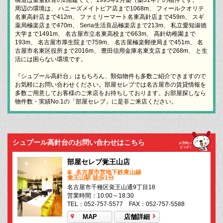
周辺の環境は、 ハニーズメイトピア店まで1068m、 フィールクオリテ
名東高針店まで412m、 ファミリーマート名東高針店まで459m、 スギ
薬局極楽店まで470m、 Seria生活良品極楽店まで213m、 私立愛知淑徳
大学まで1491m、 名古屋市立名東高校まで663m、 高針幼稚園まで
193m、 名古屋市厚生院まで759m、 名古屋極楽郵便局まで451m、 名
古屋市名東区役所まで2016m、 豊田信用金庫名東支店まで268m、 と生
活には困らない環境です。
『シュプール高針台』はもちろん、類似物件も多数ご紹介できますので
お気軽にお問い合わせください。部屋セレブでは名古屋市の賃貸情報を
多数ご用意してお客様のご来店をお待ちしております。お部屋探しなら
物件数・実績No.1の「部屋セレブ」に是非ご来店ください。
シュプール高針台のお問い合わせはこちら
部屋セレブ覚王山店
名古屋市営地下鉄東山線
覚王山駅 徒歩1分
名古屋市千種区覚王山通9丁目18
営業時間：10:00～18:30
TEL：052-757-5577 FAX：052-757-5588
MAP
店舗詳細