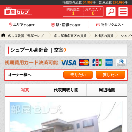
掲載物件総数
34,957
件 部屋総数
270,098
件
閲覧履歴
お気に入り
1
0
名古屋賃貸「部屋セレブ」
名古屋市名東区の賃貸
上社駅の賃貸
シュプ
シュプール高針台
｜空室
0
オーナー様へ
売りたい
貸したい
写真
代表間取り図
周辺地図