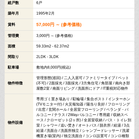
総戸数
6戸
築年月
1995年2月
57,000円 ～ (参考価格)
賃料
管理費
3,000円 ～ (参考価格)
面積
59.33m2 - 62.37m2
間取り
2LDK - 3LDK
駐車場
敷地内8,000円(税込)
管理形態(巡回) / 二人入居可 / ファミリータイプ / ペット
物件特徴
(不可) / 2面採光 / 3面採光 / 3方角住宅 / 角部屋 / 南向き部
屋数2室 / 南面リビング / 洗面所にドア / IT重税対応物件
専用ゴミ置き場あり / 駐輪場 / 集合ポスト / インターホン
(TVモニター付) / 火災報知器 / 陽当り良好 / フローリング
/ 出窓 / 玄関ホール / 全居室フローリング / ベランダ・バ
ルコニー / テラス / 2Wayバルコニー / 専用庭 / 収納スペ
ース / クローゼット(2ヶ所) / 全居室収納 / バス・トイレ別
物件設備
室 / シャワー / 追い焚き / オートバス / 脱衣所 / 給湯 / 3点
給湯 / 洗面台 / 洗面所独立 / シャンプードレッサー / 洗濯
機置き場(室内) / 独立洗面台 / コンロ設置可 / コンロ種類