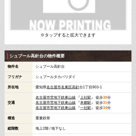
※タップすると拡大できます
シュプール高針台の物件概要
物件名
シュプール高針台
フリガナ
シュプールタカバリダイ
所在地
愛知県
名古屋市名東区
高針
台1丁目903-1
名古屋市営地下鉄東山線
『
上社駅
』 徒歩
30
分
交通
名古屋市営地下鉄東山線
『
本郷駅
』 徒歩
31
分
名古屋市営地下鉄東山線
『
一社駅
』 徒歩
34
分
構造
重量鉄骨
総階数
地上2階 / 地下なし