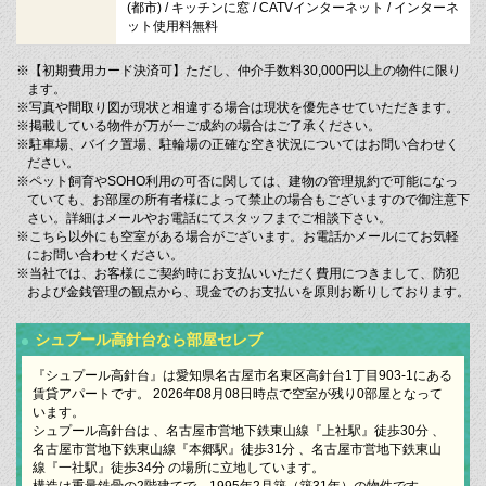
(都市) / キッチンに窓 / CATVインターネット / インターネ
ット使用料無料
※【初期費用カード決済可】ただし、仲介手数料30,000円以上の物件に限り
ます。
※写真や間取り図が現状と相違する場合は現状を優先させていただきます。
※掲載している物件が万が一ご成約の場合はご了承ください。
※駐車場、バイク置場、駐輪場の正確な空き状況についてはお問い合わせく
ださい。
※ペット飼育やSOHO利用の可否に関しては、建物の管理規約で可能になっ
ていても、お部屋の所有者様によって禁止の場合もございますので御注意下
さい。詳細はメールやお電話にてスタッフまでご相談下さい。
※こちら以外にも空室がある場合がございます。お電話かメールにてお気軽
にお問い合わせください。
※当社では、お客様にご契約時にお支払いいただく費用につきまして、防犯
および金銭管理の観点から、現金でのお支払いを原則お断りしております。
シュプール高針台なら部屋セレブ
『シュプール高針台』は愛知県名古屋市名東区高針台1丁目903-1にある
賃貸アパートです。 2026年08月08日時点で空室が残り0部屋となって
います。
シュプール高針台は 、名古屋市営地下鉄東山線『上社駅』徒歩30分 、
名古屋市営地下鉄東山線『本郷駅』徒歩31分 、名古屋市営地下鉄東山
線『一社駅』徒歩34分 の場所に立地しています。
構造は重量鉄骨の2階建てで、1995年2月築（築31年）の物件です。