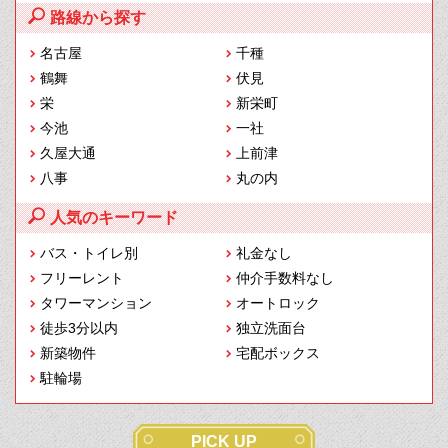
路線から探す
名古屋
千種
鶴舞
伏見
栄
新栄町
今池
一社
久屋大通
上前津
八事
丸の内
人気のキーワード
バス・トイレ別
礼金なし
フリーレント
仲介手数料なし
タワーマンション
オートロック
徒歩3分以内
独立洗面台
新築物件
宅配ボックス
駐輪場
PICK UP