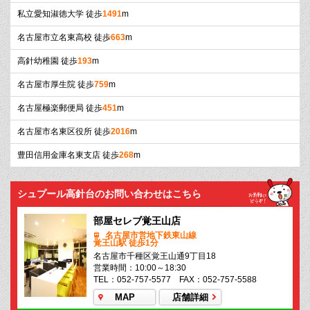
私立愛知淑徳大学 徒歩
1491
m
名古屋市立名東高校 徒歩
663
m
高針幼稚園 徒歩
193
m
名古屋市厚生院 徒歩
759
m
名古屋極楽郵便局 徒歩
451
m
名古屋市名東区役所 徒歩
2016
m
豊田信用金庫名東支店 徒歩
268
m
シュプール高針台のお問い合わせはこちら
部屋セレブ覚王山店
名古屋市営地下鉄東山線
覚王山駅 徒歩1分
名古屋市千種区覚王山通9丁目18
営業時間：10:00～18:30
TEL：052-757-5577 FAX：052-757-5588
MAP
店舗詳細