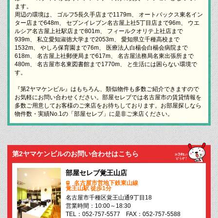
ます。
周辺の環境は、 ゴルフ5長久手店まで1179m、 オートバックス東名イン
ター店まで648m、 セブンイレブン名古屋上社5丁目店まで96m、 ウエ
ルシア名古屋上社駅店まで801m、 フィールクオリテ上社店まで
939m、 私立愛知淑徳大学まで2053m、 愛知県立千種高校まで
1532m、 やしろ保育園まで76m、 医療法人白楊会白楊会病院まで
618m、 名古屋上社郵便局まで617m、 名古屋法務局名東出張所まで
480m、 名古屋市名東図書館まで1770m、 と生活には困らない環境で
す。
『第2ヤマケンビル』はもちろん、類似物件も多数ご紹介できますので
お気軽にお問い合わせください。部屋セレブでは名古屋市の賃貸情報を
多数ご用意してお客様のご来店をお待ちしております。お部屋探しなら
物件数・実績No.1の「部屋セレブ」に是非ご来店ください。
第2ヤマケンビルのお問い合わせはこちら
部屋セレブ覚王山店
名古屋市営地下鉄東山線
覚王山駅 徒歩1分
名古屋市千種区覚王山通9丁目18
営業時間：10:00～18:30
TEL：052-757-5577 FAX：052-757-5588