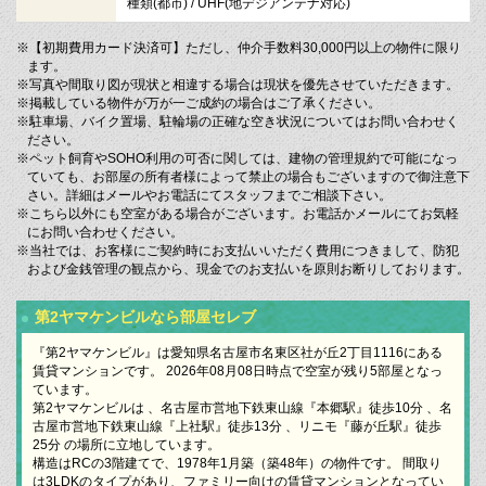
種類(都市) / UHF(地デジアンテナ対応)
※【初期費用カード決済可】ただし、仲介手数料30,000円以上の物件に限り
ます。
※写真や間取り図が現状と相違する場合は現状を優先させていただきます。
※掲載している物件が万が一ご成約の場合はご了承ください。
※駐車場、バイク置場、駐輪場の正確な空き状況についてはお問い合わせく
ださい。
※ペット飼育やSOHO利用の可否に関しては、建物の管理規約で可能になっ
ていても、お部屋の所有者様によって禁止の場合もございますので御注意下
さい。詳細はメールやお電話にてスタッフまでご相談下さい。
※こちら以外にも空室がある場合がございます。お電話かメールにてお気軽
にお問い合わせください。
※当社では、お客様にご契約時にお支払いいただく費用につきまして、防犯
および金銭管理の観点から、現金でのお支払いを原則お断りしております。
第2ヤマケンビルなら部屋セレブ
『第2ヤマケンビル』は愛知県名古屋市名東区社が丘2丁目1116にある
賃貸マンションです。 2026年08月08日時点で空室が残り5部屋となっ
ています。
第2ヤマケンビルは 、名古屋市営地下鉄東山線『本郷駅』徒歩10分 、名
古屋市営地下鉄東山線『上社駅』徒歩13分 、リニモ『藤が丘駅』徒歩
25分 の場所に立地しています。
構造はRCの3階建てで、1978年1月築（築48年）の物件です。 間取り
は3LDKのタイプがあり、ファミリー向けの賃貸マンションとなってい