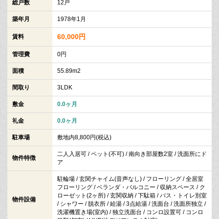
総戸数
12戸
築年月
1978年1月
60,000円
賃料
管理費
0円
面積
55.89m2
間取り
3LDK
敷金
0.0ヶ月
礼金
0.0ヶ月
駐車場
敷地内8,800円(税込)
二人入居可 / ペット(不可) / 南向き部屋数2室 / 洗面所にド
物件特徴
ア
駐輪場 / 玄関チャイム(音声なし) / フローリング / 全居室
フローリング / ベランダ・バルコニー / 収納スペース / ク
ローゼット(2ヶ所) / 玄関収納 / 下駄箱 / バス・トイレ別室
物件設備
/ シャワー / 脱衣所 / 給湯 / 3点給湯 / 洗面台 / 洗面所独立 /
洗濯機置き場(室内) / 独立洗面台 / コンロ設置可 / コンロ