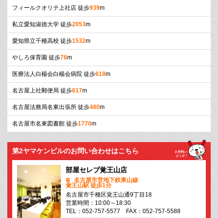
フィールクオリテ上社店 徒歩
939
m
私立愛知淑徳大学 徒歩
2053
m
愛知県立千種高校 徒歩
1532
m
やしろ保育園 徒歩
76
m
医療法人白楊会白楊会病院 徒歩
618
m
名古屋上社郵便局 徒歩
617
m
名古屋法務局名東出張所 徒歩
480
m
名古屋市名東図書館 徒歩
1770
m
第2ヤマケンビルのお問い合わせはこちら
部屋セレブ覚王山店
名古屋市営地下鉄東山線
覚王山駅 徒歩1分
名古屋市千種区覚王山通9丁目18
営業時間：10:00～18:30
TEL：052-757-5577 FAX：052-757-5588