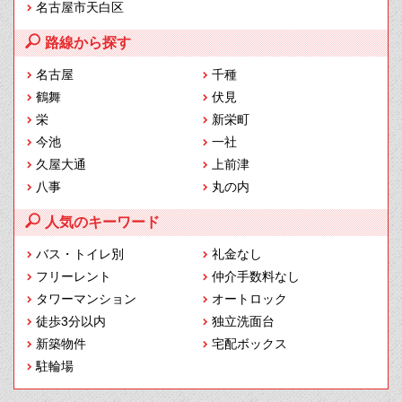
名古屋市天白区
路線から探す
名古屋
千種
鶴舞
伏見
栄
新栄町
今池
一社
久屋大通
上前津
八事
丸の内
人気のキーワード
バス・トイレ別
礼金なし
フリーレント
仲介手数料なし
タワーマンション
オートロック
徒歩3分以内
独立洗面台
新築物件
宅配ボックス
駐輪場