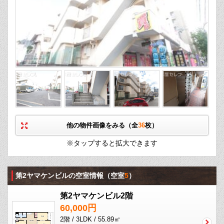
他の物件画像をみる（全
36
枚）
※タップすると拡大できます
第2ヤマケンビルの空室情報
（空室
5
）
第2ヤマケンビル2階
60,000円
2階 / 3LDK / 55.89㎡