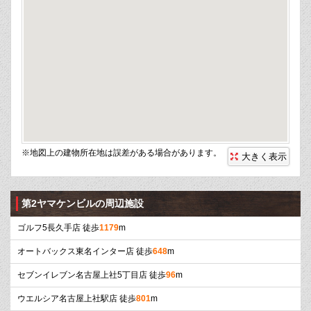
※地図上の建物所在地は誤差がある場合があります。
大きく表示
第2ヤマケンビルの周辺施設
ゴルフ5長久手店 徒歩
1179
m
オートバックス東名インター店 徒歩
648
m
セブンイレブン名古屋上社5丁目店 徒歩
96
m
ウエルシア名古屋上社駅店 徒歩
801
m