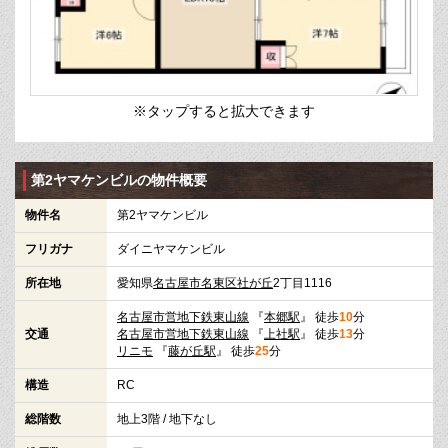
※タップすると拡大できます
第2ヤマケンビルの物件概要
物件名
第2ヤマケンビル
フリガナ
ダイニヤマケンビル
所在地
愛知県
名古屋市名東区
社が丘
2丁目1116
名古屋市営地下鉄東山線
『
本郷駅
』 徒歩
10
分
交通
名古屋市営地下鉄東山線
『
上社駅
』 徒歩
13
分
リニモ
『
藤が丘駅
』 徒歩
25
分
構造
RC
総階数
地上3階 / 地下なし