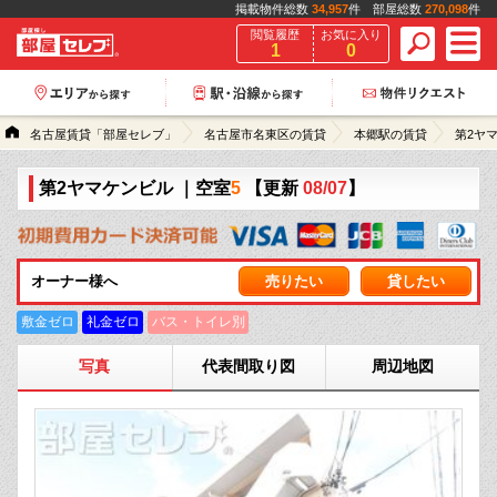
掲載物件総数
34,957
件 部屋総数
270,098
件
閲覧履歴
お気に入り
1
0
名古屋賃貸「部屋セレブ」
名古屋市名東区の賃貸
本郷駅の賃貸
第2ヤ
第2ヤマケンビル
｜空室
5
【更新
08/07
】
オーナー様へ
売りたい
貸したい
敷金ゼロ
礼金ゼロ
バス・トイレ別
写真
代表間取り図
周辺地図