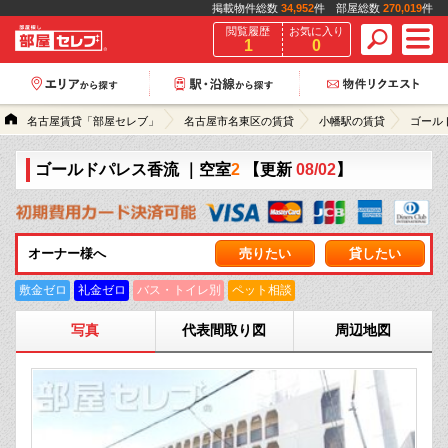
掲載物件総数
34,952
件 部屋総数
270,019
件
閲覧履歴
お気に入り
1
0
名古屋賃貸「部屋セレブ」
名古屋市名東区の賃貸
小幡駅の賃貸
ゴール
ゴールドパレス香流
｜空室
2
【更新
08/02
】
オーナー様へ
売りたい
貸したい
敷金ゼロ
礼金ゼロ
バス・トイレ別
ペット相談
写真
代表間取り図
周辺地図