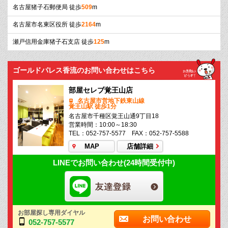
名古屋猪子石郵便局 徒歩
509
m
名古屋市名東区役所 徒歩
2164
m
瀬戸信用金庫猪子石支店 徒歩
125
m
ゴールドパレス香流のお問い合わせはこちら
部屋セレブ覚王山店
名古屋市営地下鉄東山線
覚王山駅 徒歩1分
名古屋市千種区覚王山通9丁目18
営業時間：10:00～18:30
TEL：052-757-5577 FAX：052-757-5588
MAP
店舗詳細
LINEでお問い合わせ(24時間受付中)
お部屋探し専用ダイヤル
お問い合わせ
052-757-5577