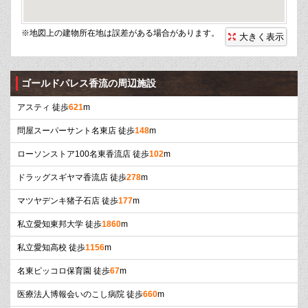
※地図上の建物所在地は誤差がある場合があります。
大きく表示
ゴールドパレス香流の周辺施設
アスティ 徒歩
621
m
問屋スーパーサント名東店 徒歩
148
m
ローソンストア100名東香流店 徒歩
102
m
ドラッグスギヤマ香流店 徒歩
278
m
マツヤデンキ猪子石店 徒歩
177
m
私立愛知東邦大学 徒歩
1860
m
私立愛知高校 徒歩
1156
m
名東ピッコロ保育園 徒歩
67
m
医療法人博報会いのこし病院 徒歩
660
m