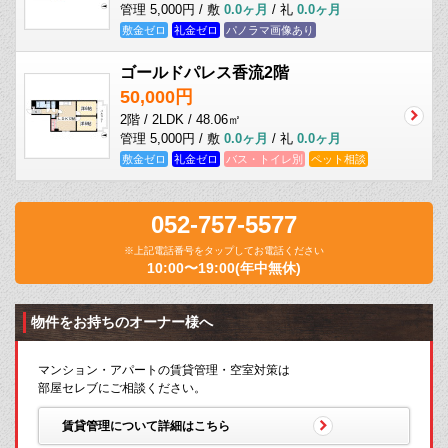
管理 5,000円 / 敷
0.0ヶ月
/ 礼
0.0ヶ月
敷金ゼロ
礼金ゼロ
パノラマ画像あり
ゴールドパレス香流2階
50,000円
2階 / 2LDK / 48.06㎡
管理 5,000円 / 敷
0.0ヶ月
/ 礼
0.0ヶ月
敷金ゼロ
礼金ゼロ
バス・トイレ別
ペット相談
052-757-5577
※上記電話番号をタップしてお電話ください
10:00〜19:00(年中無休)
物件をお持ちのオーナー様へ
マンション・アパートの賃貸管理・空室対策は
部屋セレブにご相談ください。
賃貸管理について詳細はこちら