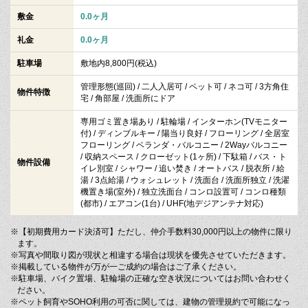
敷金
0.0ヶ月
礼金
0.0ヶ月
駐車場
敷地内8,800円(税込)
管理形態(巡回) / 二人入居可 / ペット可 / ネコ可 / 3方角住
物件特徴
宅 / 角部屋 / 洗面所にドア
専用ゴミ置き場あり / 駐輪場 / インターホン(TVモニター
付) / ディンブルキー / 陽当り良好 / フローリング / 全居室
フローリング / ベランダ・バルコニー / 2Wayバルコニー
/ 収納スペース / クローゼット(1ヶ所) / 下駄箱 / バス・ト
物件設備
イレ別室 / シャワー / 追い焚き / オートバス / 脱衣所 / 給
湯 / 3点給湯 / ウォシュレット / 洗面台 / 洗面所独立 / 洗濯
機置き場(室外) / 独立洗面台 / コンロ設置可 / コンロ種類
(都市) / エアコン(1台) / UHF(地デジアンテナ対応)
※【初期費用カード決済可】ただし、仲介手数料30,000円以上の物件に限り
ます。
※写真や間取り図が現状と相違する場合は現状を優先させていただきます。
※掲載している物件が万が一ご成約の場合はご了承ください。
※駐車場、バイク置場、駐輪場の正確な空き状況についてはお問い合わせく
ださい。
※ペット飼育やSOHO利用の可否に関しては、建物の管理規約で可能になっ