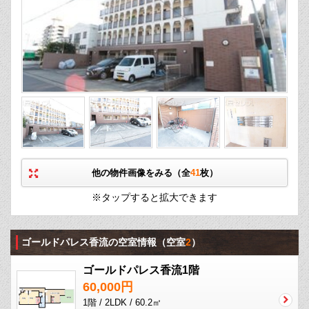
他の物件画像をみる（全
41
枚）
※タップすると拡大できます
ゴールドパレス香流の空室情報
（空室
2
）
ゴールドパレス香流1階
60,000円
1階 / 2LDK / 60.2㎡