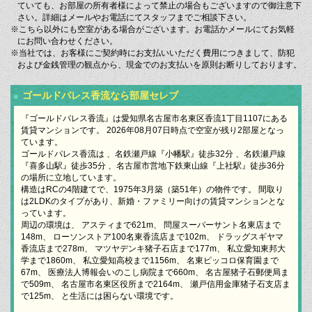
ていても、お部屋の所有者様によって禁止の場合もございますので御注意下
さい。詳細はメールやお電話にてスタッフまでご相談下さい。
※こちら以外にも空室がある場合がございます。お電話かメールにてお気軽
にお問い合わせください。
※当社では、お客様にご契約時にお支払いいただく費用につきまして、防犯
および金銭管理の観点から、現金でのお支払いを原則お断りしております。
ゴールドパレス香流なら部屋セレブ
『ゴールドパレス香流』は愛知県名古屋市名東区香流1丁目1107にある
賃貸マンションです。 2026年08月07日時点で空室が残り2部屋となっ
ています。
ゴールドパレス香流は 、名鉄瀬戸線『小幡駅』徒歩32分 、名鉄瀬戸線
『喜多山駅』徒歩35分 、名古屋市営地下鉄東山線『上社駅』徒歩36分
の場所に立地しています。
構造はRCの4階建てで、1975年3月築（築51年）の物件です。 間取り
は2LDKのタイプがあり、新婚・ファミリー向けの賃貸マンションとな
っています。
周辺の環境は、 アスティまで621m、 問屋スーパーサント名東店まで
148m、 ローソンストア100名東香流店まで102m、 ドラッグスギヤマ
香流店まで278m、 マツヤデンキ猪子石店まで177m、 私立愛知東邦大
学まで1860m、 私立愛知高校まで1156m、 名東ピッコロ保育園まで
67m、 医療法人博報会いのこし病院まで660m、 名古屋猪子石郵便局ま
で509m、 名古屋市名東区役所まで2164m、 瀬戸信用金庫猪子石支店ま
で125m、 と生活には困らない環境です。