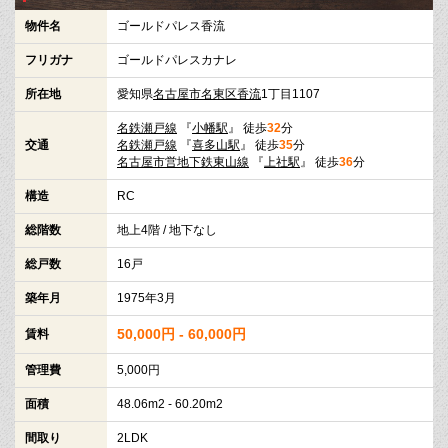
物件名
ゴールドパレス香流
フリガナ
ゴールドパレスカナレ
所在地
愛知県
名古屋市名東区
香流
1丁目1107
名鉄瀬戸線
『
小幡駅
』 徒歩
32
分
交通
名鉄瀬戸線
『
喜多山駅
』 徒歩
35
分
名古屋市営地下鉄東山線
『
上社駅
』 徒歩
36
分
構造
RC
総階数
地上4階 / 地下なし
総戸数
16戸
築年月
1975年3月
50,000円 - 60,000円
賃料
管理費
5,000円
面積
48.06m2 - 60.20m2
間取り
2LDK