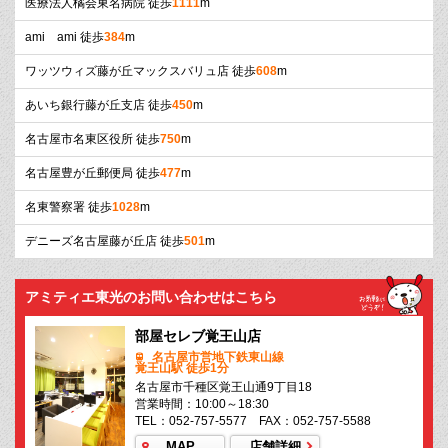
医療法人橘会東名病院 徒歩
1111
m
ami ami 徒歩
384
m
ワッツウィズ藤が丘マックスバリュ店 徒歩
608
m
あいち銀行藤が丘支店 徒歩
450
m
名古屋市名東区役所 徒歩
750
m
名古屋豊が丘郵便局 徒歩
477
m
名東警察署 徒歩
1028
m
デニーズ名古屋藤が丘店 徒歩
501
m
アミティエ東光のお問い合わせはこちら
部屋セレブ覚王山店
名古屋市営地下鉄東山線
覚王山駅 徒歩1分
名古屋市千種区覚王山通9丁目18
営業時間：10:00～18:30
TEL：052-757-5577 FAX：052-757-5588
MAP
店舗詳細