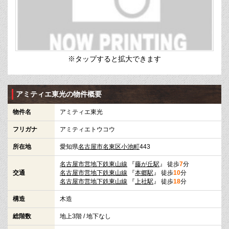
※タップすると拡大できます
アミティエ東光の物件概要
物件名
アミティエ東光
フリガナ
アミティエトウコウ
所在地
愛知県
名古屋市名東区
小池町
443
名古屋市営地下鉄東山線
『
藤が丘駅
』 徒歩
7
分
交通
名古屋市営地下鉄東山線
『
本郷駅
』 徒歩
10
分
名古屋市営地下鉄東山線
『
上社駅
』 徒歩
18
分
構造
木造
総階数
地上3階 / 地下なし