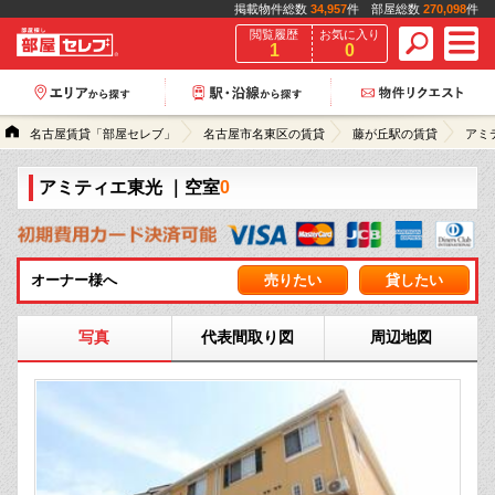
掲載物件総数
34,957
件 部屋総数
270,098
件
閲覧履歴
お気に入り
1
0
名古屋賃貸「部屋セレブ」
名古屋市名東区の賃貸
藤が丘駅の賃貸
アミ
アミティエ東光
｜空室
0
オーナー様へ
売りたい
貸したい
写真
代表間取り図
周辺地図