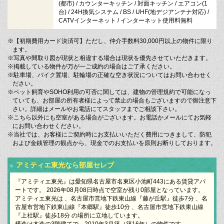
(都市) / カウンターキッチン / 対面キッチン / エアコン(1
台) / 24H換気システム / BS / UHF(地デジアンテナ対応) /
CATVインターネット / インターネット使用料無料
※【初期費用カード決済可】ただし、仲介手数料30,000円以上の物件に限り
ます。
※写真や間取り図が現状と相違する場合は現状を優先させていただきます。
※掲載している物件が万が一ご成約の場合はご了承ください。
※駐車場、バイク置場、駐輪場の正確な空き状況についてはお問い合わせく
ださい。
※ペット飼育やSOHO利用の可否に関しては、建物の管理規約で可能になっ
ていても、お部屋の所有者様によって禁止の場合もございますので御注意下
さい。詳細はメールやお電話にてスタッフまでご相談下さい。
※こちら以外にも空室がある場合がございます。お電話かメールにてお気軽
にお問い合わせください。
※当社では、お客様にご契約時にお支払いいただく費用につきまして、防犯
および金銭管理の観点から、現金でのお支払いを原則お断りしております。
アミティエ東光なら部屋セレブ
『アミティエ東光』は愛知県名古屋市名東区小池町443にある賃貸アパ
ートです。 2026年08月08日時点で空室が残り0部屋となっています。
アミティエ東光は 、名古屋市営地下鉄東山線『藤が丘駅』徒歩7分 、名
古屋市営地下鉄東山線『本郷駅』徒歩10分 、名古屋市営地下鉄東山線
『上社駅』徒歩18分 の場所に立地しています。
構造は木造の3階建てで、2010年3月築（築16年）の物件です。