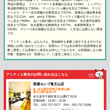
周辺の環境は、 ファミリーマート名東藤が丘店まで239m、 トップワン
食品館本郷店まで384m、 マックスバリュ藤が丘店まで606m、 クリエ
イトエス・ディー名古屋藤が丘駅前店まで437m、 医療法人橘会東名病
院まで1111m、 ami amiまで384m、 ワッツウィズ藤が丘マックスバ
リュ店まで608m、 あいち銀行藤が丘支店まで450m、 名古屋市名東区
役所まで750m、 名古屋豊が丘郵便局まで477m、 名東警察署まで
1028m、 デニーズ名古屋藤が丘店まで501m、 と生活には困らない環境
です。
『アミティエ東光』はもちろん、類似物件も多数ご紹介できますのでお
気軽にお問い合わせください。部屋セレブでは名古屋市の賃貸情報を多
数ご用意してお客様のご来店をお待ちしております。お部屋探しなら物
件数・実績No.1の「部屋セレブ」に是非ご来店ください。
アミティエ東光のお問い合わせはこちら
部屋セレブ覚王山店
名古屋市営地下鉄東山線
覚王山駅 徒歩1分
名古屋市千種区覚王山通9丁目18
営業時間：10:00～18:30
TEL：052-757-5577 FAX：052-757-5588