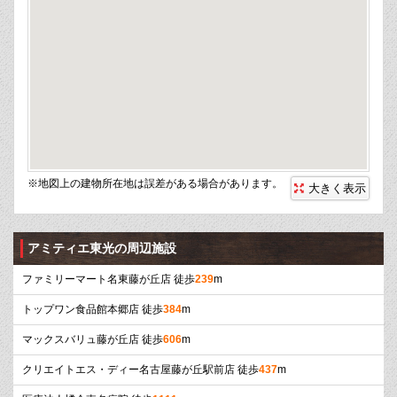
※地図上の建物所在地は誤差がある場合があります。
大きく表示
アミティエ東光の周辺施設
ファミリーマート名東藤が丘店 徒歩
239
m
トップワン食品館本郷店 徒歩
384
m
マックスバリュ藤が丘店 徒歩
606
m
クリエイトエス・ディー名古屋藤が丘駅前店 徒歩
437
m