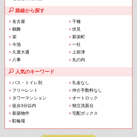
路線から探す
名古屋
千種
鶴舞
伏見
栄
新栄町
今池
一社
久屋大通
上前津
八事
丸の内
人気のキーワード
バス・トイレ別
礼金なし
フリーレント
仲介手数料なし
タワーマンション
オートロック
徒歩3分以内
独立洗面台
新築物件
宅配ボックス
駐輪場