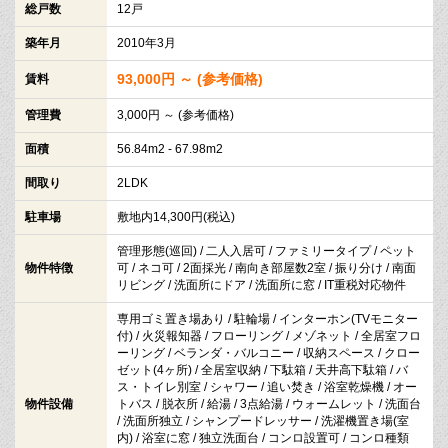
総戸数
12戸
築年月
2010年3月
93,000円 ～ (参考価格)
賃料
管理費
3,000円 ～ (参考価格)
面積
56.84m2 - 67.98m2
間取り
2LDK
駐車場
敷地内14,300円(税込)
管理形態(巡回) / 二人入居可 / ファミリータイプ / ペット
物件特徴
可 / ネコ可 / 2面採光 / 南向き部屋数2室 / 振り分け / 南面
リビング / 洗面所にドア / 洗面所に窓 / IT重税対応物件
専用ゴミ置き場あり / 駐輪場 / インターホン(TVモニター
付) / 火災報知器 / フローリング / メゾネット / 全居室フロ
ーリング / ベランダ・バルコニー / 収納スペース / クロー
ゼット(4ヶ所) / 全居室収納 / 下駄箱 / 天井高下駄箱 / バ
ス・トイレ別室 / シャワー / 追い焚き / 浴室乾燥機 / オー
物件設備
トバス / 脱衣所 / 給湯 / 3点給湯 / ウォームレット / 洗面台
/ 洗面所独立 / シャンプードレッサー / 洗濯機置き場(室
内) / 浴室に窓 / 独立洗面台 / コンロ設置可 / コンロ種類