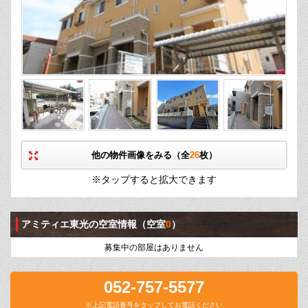
他の物件画像をみる（全
26
枚）
※タップすると拡大できます
アミティエ東光の空室情報
（空室
0
）
募集中の部屋はありません
052-757-5577
※上記電話番号をタップしてお電話ください