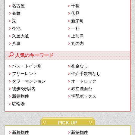
名古屋
千種
鶴舞
伏見
栄
新栄町
今池
一社
久屋大通
上前津
八事
丸の内
人気のキーワード
バス・トイレ別
礼金なし
フリーレント
仲介手数料なし
タワーマンション
オートロック
徒歩3分以内
独立洗面台
新築物件
宅配ボックス
駐輪場
PICK UP
新着物件
新築物件