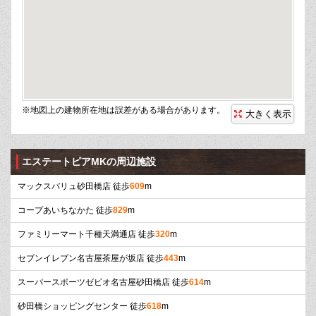
※地図上の建物所在地は誤差がある場合があります。
大きく表示
エステートピアMKの周辺施設
マックスバリュ砂田橋店 徒歩
609
m
コープあいちなかた 徒歩
829
m
ファミリーマート千種天満通店 徒歩
320
m
セブンイレブン名古屋茶屋が坂店 徒歩
443
m
スーパースポーツゼビオ名古屋砂田橋店 徒歩
614
m
砂田橋ショッピングセンター 徒歩
618
m