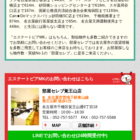
橋店まで614m、 砂田橋ショッピングセンターまで618m、 スギ薬局谷
口店まで167m、 国家公務員共済組合連合会東海病院まで1193m、
Can★Doマックスバリュ砂田橋SC店まで619m、 千種税務署まで
874m、 名古屋銀行茶屋坂支店まで65m、 名古屋天満通郵便局まで
449m、 と生活には困らない環境です。
『エステートピアMK』はもちろん、類似物件も多数ご紹介できますの
でお気軽にお問い合わせください。部屋セレブでは名古屋市の賃貸情報
を多数ご用意してお客様のご来店をお待ちしております。お部屋探しな
ら物件数・実績No.1の「部屋セレブ」に是非ご来店ください。
エステートピアMKのお問い合わせはこちら
部屋セレブ覚王山店
名古屋市営地下鉄東山線
覚王山駅 徒歩1分
名古屋市千種区覚王山通9丁目18
営業時間：10:00～18:30
TEL：052-757-5577 FAX：052-757-5588
MAP
店舗詳細
LINEでお問い合わせ(24時間受付中)