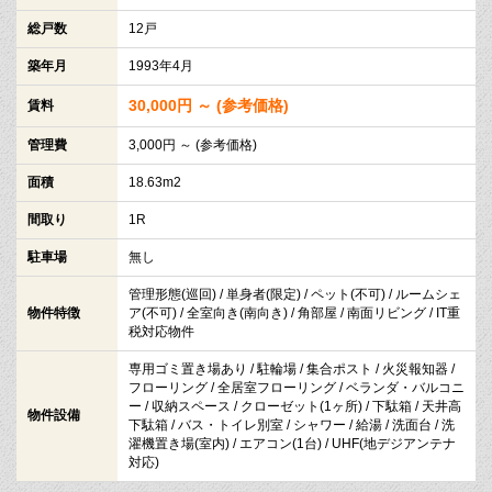
総戸数
12戸
築年月
1993年4月
30,000円 ～ (参考価格)
賃料
管理費
3,000円 ～ (参考価格)
面積
18.63m2
間取り
1R
駐車場
無し
管理形態(巡回) / 単身者(限定) / ペット(不可) / ルームシェ
物件特徴
ア(不可) / 全室向き(南向き) / 角部屋 / 南面リビング / IT重
税対応物件
専用ゴミ置き場あり / 駐輪場 / 集合ポスト / 火災報知器 /
フローリング / 全居室フローリング / ベランダ・バルコニ
ー / 収納スペース / クローゼット(1ヶ所) / 下駄箱 / 天井高
物件設備
下駄箱 / バス・トイレ別室 / シャワー / 給湯 / 洗面台 / 洗
濯機置き場(室内) / エアコン(1台) / UHF(地デジアンテナ
対応)