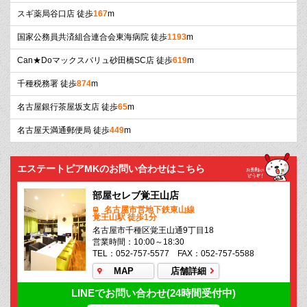
スギ薬局谷口店 徒歩
167
m
国家公務員共済組合連合会東海病院 徒歩
1193
m
Can★Doマックスバリュ砂田橋SC店 徒歩
619
m
千種税務署 徒歩
874
m
名古屋銀行茶屋坂支店 徒歩
65
m
名古屋天満通郵便局 徒歩
449
m
エステートピアMKのお問い合わせはこちら
部屋セレブ覚王山店
名古屋市営地下鉄東山線
覚王山駅 徒歩1分
名古屋市千種区覚王山通9丁目18
営業時間：10:00～18:30
TEL：052-757-5577 FAX：052-757-5588
MAP
店舗詳細
LINEでお問い合わせ(24時間受付中)