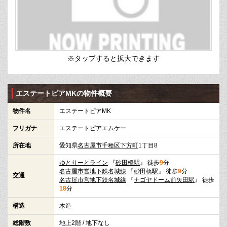
※タップすると拡大できます
エステートピアMKの物件概要
物件名
エステートピアMK
フリガナ
エステートピアエムケー
所在地
愛知県
名古屋市千種区
下方町
1丁目8
ゆとりーとライン
『
砂田橋駅
』 徒歩
9
分
名古屋市営地下鉄名城線
『
砂田橋駅
』 徒歩
9
分
交通
名古屋市営地下鉄名城線
『
ナゴヤドーム前矢田駅
』 徒歩
18
分
構造
木造
総階数
地上2階 / 地下なし