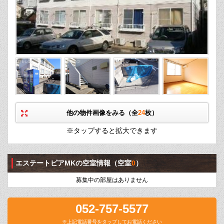
他の物件画像をみる（全
24
枚）
※タップすると拡大できます
エステートピアMKの空室情報
（空室
0
）
募集中の部屋はありません
052-757-5577
※上記電話番号をタップしてお電話ください