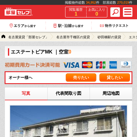
掲載物件総数
34,952
件 部屋総数
270,019
件
閲覧履歴
お気に入り
1
0
名古屋賃貸「部屋セレブ」
名古屋市千種区の賃貸
砂田橋駅の賃貸
エス
エステートピアMK
｜空室
0
オーナー様へ
売りたい
貸したい
写真
代表間取り図
周辺地図