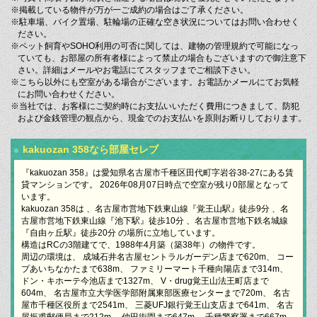
※掲載している物件が万が一ご成約の場合はご了承ください。
※駐車場、バイク置場、駐輪場の正確な空き状況についてはお問い合わせく
ださい。
※ペット飼育やSOHO利用の可否に関しては、建物の管理規約で可能になっ
ていても、お部屋の所有者様によって禁止の場合もございますので御注意下
さい。詳細はメールやお電話にてスタッフまでご相談下さい。
※こちら以外にも空室がある場合がございます。お電話かメールにてお気軽
にお問い合わせください。
※当社では、お客様にご契約時にお支払いいただく費用につきまして、防犯
および金銭管理の観点から、現金でのお支払いを原則お断りしております。
kakuozan 358なら部屋セレブ
『kakuozan 358』は愛知県名古屋市千種区田代町字岩谷38-27にある賃
貸マンションです。 2026年08月07日時点で空室が残り0部屋となって
います。
kakuozan 358は 、名古屋市営地下鉄東山線『覚王山駅』徒歩9分 、名
古屋市営地下鉄東山線『池下駅』徒歩10分 、名古屋市営地下鉄名城線
『自由ヶ丘駅』徒歩20分 の場所に立地しています。
構造はRCの3階建てで、1988年4月築（築38年）の物件です。
周辺の環境は、 成城石井名古屋セントラルガーデン店まで620m、 コー
プあいちなかたまで638m、 ファミリーマート千種向陽店まで314m、
ドン・キホーテ今池店まで1327m、 V・drug覚王山法王町店まで
604m、 名古屋市立大学医学部附属東部医療センターまで720m、 名古
屋市千種区役所まで2541m、 三菱UFJ銀行覚王山支店まで641m、 名古
屋振甫郵便局まで212m、 仲田街園まで647m、 千種警察署まで667m、