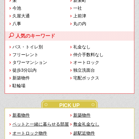
栄
新栄町
今池
一社
久屋大通
上前津
八事
丸の内
人気のキーワード
バス・トイレ別
礼金なし
フリーレント
仲介手数料なし
タワーマンション
オートロック
徒歩3分以内
独立洗面台
新築物件
宅配ボックス
駐輪場
PICK UP
新着物件
新築物件
ペットと一緒に暮らせる部屋
敷金礼金なし
オートロック物件
超駅近物件