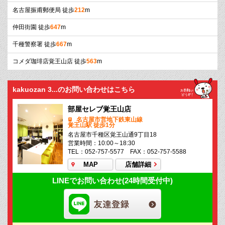
名古屋振甫郵便局 徒歩
212
m
仲田街園 徒歩
647
m
千種警察署 徒歩
667
m
コメダ珈琲店覚王山店 徒歩
563
m
kakuozan 3...のお問い合わせはこちら
部屋セレブ覚王山店
名古屋市営地下鉄東山線
覚王山駅 徒歩1分
名古屋市千種区覚王山通9丁目18
営業時間：10:00～18:30
TEL：052-757-5577 FAX：052-757-5588
MAP
店舗詳細
LINEでお問い合わせ(24時間受付中)