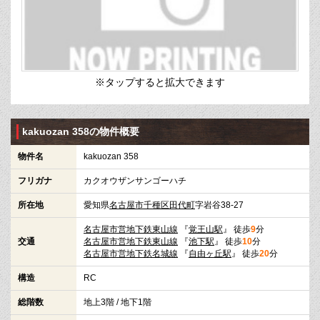
※タップすると拡大できます
kakuozan 358の物件概要
物件名
kakuozan 358
フリガナ
カクオウザンサンゴーハチ
所在地
愛知県
名古屋市千種区
田代町
字岩谷38-27
名古屋市営地下鉄東山線
『
覚王山駅
』 徒歩
9
分
交通
名古屋市営地下鉄東山線
『
池下駅
』 徒歩
10
分
名古屋市営地下鉄名城線
『
自由ヶ丘駅
』 徒歩
20
分
構造
RC
総階数
地上3階 / 地下1階