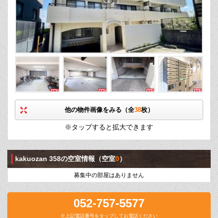
他の物件画像をみる（全
38
枚）
※タップすると拡大できます
kakuozan 358の空室情報
（空室
0
）
募集中の部屋はありません
052-757-5577
※上記電話番号をタップしてお電話ください