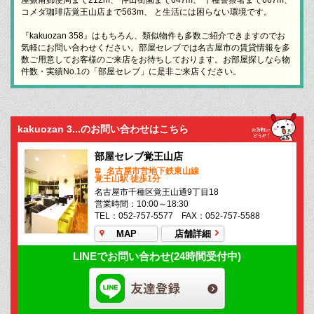
コメダ珈琲店覚王山店まで563m、 と生活には困らない環境です。
『kakuozan 358』はもちろん、類似物件も多数ご紹介できますのでお
気軽にお問い合わせください。部屋セレブでは名古屋市の賃貸情報を多
数ご用意してお客様のご来店をお待ちしております。お部屋探しなら物
件数・実績No.1の「部屋セレブ」に是非ご来店ください。
kakuozan 3...のお問い合わせはこちら
部屋セレブ覚王山店
名古屋市営地下鉄東山線
覚王山駅 徒歩1分
名古屋市千種区覚王山通9丁目18
営業時間：10:00～18:30
TEL：052-757-5577 FAX：052-757-5588
MAP
店舗詳細
LINEでお問い合わせ(24時間受付中)