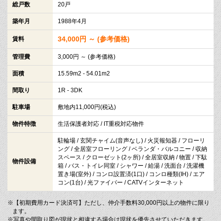
総戸数
20戸
築年月
1988年4月
34,000円 ～ (参考価格)
賃料
管理費
3,000円 ～ (参考価格)
面積
15.59m2 - 54.01m2
間取り
1R - 3DK
駐車場
敷地内11,000円(税込)
物件特徴
生活保護者対応 / IT重税対応物件
駐輪場 / 玄関チャイム(音声なし) / 火災報知器 / フローリ
ング / 全居室フローリング / ベランダ・バルコニー / 収納
スペース / クローゼット(2ヶ所) / 全居室収納 / 物置 / 下駄
物件設備
箱 / バス・トイレ同室 / シャワー / 給湯 / 洗面台 / 洗濯機
置き場(室外) / コンロ設置済(1口) / コンロ種類(IH) / エア
コン(1台) / 光ファイバー / CATVインターネット
※【初期費用カード決済可】ただし、仲介手数料30,000円以上の物件に限り
ます。
※写真や間取り図が現状と相違する場合は現状を優先させていただきます。