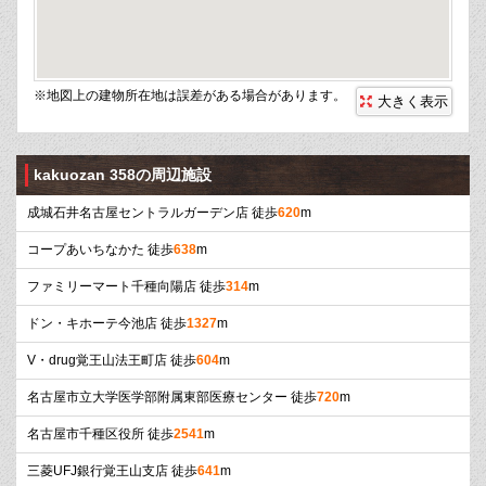
※地図上の建物所在地は誤差がある場合があります。
大きく表示
kakuozan 358の周辺施設
成城石井名古屋セントラルガーデン店 徒歩
620
m
コープあいちなかた 徒歩
638
m
ファミリーマート千種向陽店 徒歩
314
m
ドン・キホーテ今池店 徒歩
1327
m
V・drug覚王山法王町店 徒歩
604
m
名古屋市立大学医学部附属東部医療センター 徒歩
720
m
名古屋市千種区役所 徒歩
2541
m
三菱UFJ銀行覚王山支店 徒歩
641
m