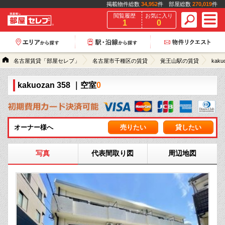
掲載物件総数
34,952
件 部屋総数
270,019
件
閲覧履歴
お気に入り
1
0
名古屋賃貸「部屋セレブ」
名古屋市千種区の賃貸
覚王山駅の賃貸
kaku
kakuozan 358
｜空室
0
オーナー様へ
売りたい
貸したい
写真
代表間取り図
周辺地図