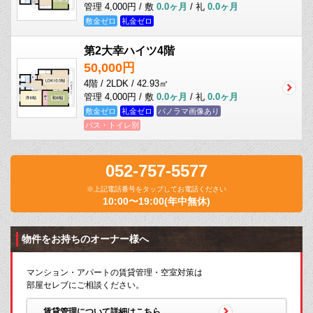
管理 4,000円 / 敷
0.0ヶ月
/ 礼
0.0ヶ月
敷金ゼロ
礼金ゼロ
第2大幸ハイツ4階
50,000円
4階 / 2LDK / 42.93㎡
管理 4,000円 / 敷
0.0ヶ月
/ 礼
0.0ヶ月
敷金ゼロ
礼金ゼロ
パノラマ画像あり
バス・トイレ別
052-757-5577
※上記電話番号をタップしてお電話ください
10:00〜19:00(年中無休)
物件をお持ちのオーナー様へ
マンション・アパートの賃貸管理・空室対策は
部屋セレブにご相談ください。
賃貸管理について詳細はこちら