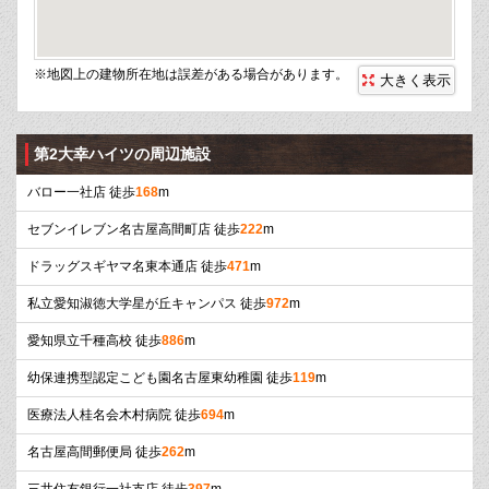
※地図上の建物所在地は誤差がある場合があります。
大きく表示
第2大幸ハイツの周辺施設
バロー一社店 徒歩
168
m
セブンイレブン名古屋高間町店 徒歩
222
m
ドラッグスギヤマ名東本通店 徒歩
471
m
私立愛知淑徳大学星が丘キャンパス 徒歩
972
m
愛知県立千種高校 徒歩
886
m
幼保連携型認定こども園名古屋東幼稚園 徒歩
119
m
医療法人桂名会木村病院 徒歩
694
m
名古屋高間郵便局 徒歩
262
m