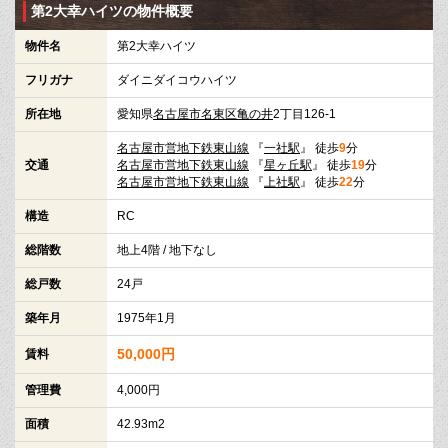
第2大幸ハイツの物件概要
物件名
第2大幸ハイツ
フリガナ
ダイニダイコウハイツ
所在地
愛知県
名古屋市名東区
亀の井
2丁目126-1
名古屋市営地下鉄東山線
『
一社駅
』 徒歩
9
分
交通
名古屋市営地下鉄東山線
『
星ヶ丘駅
』 徒歩
19
分
名古屋市営地下鉄東山線
『
上社駅
』 徒歩
22
分
構造
RC
総階数
地上4階 / 地下なし
総戸数
24戸
築年月
1975年1月
50,000円
賃料
管理費
4,000円
面積
42.93m2