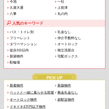
今池
一社
久屋大通
上前津
八事
丸の内
人気のキーワード
バス・トイレ別
礼金なし
フリーレント
仲介手数料なし
タワーマンション
オートロック
徒歩3分以内
独立洗面台
新築物件
宅配ボックス
駐輪場
PICK UP
新着物件
新築物件
ペットと一緒に暮らせる部屋
敷金礼金なし
オートロック物件
超駅近物件
ドキドキ3万円以下物件