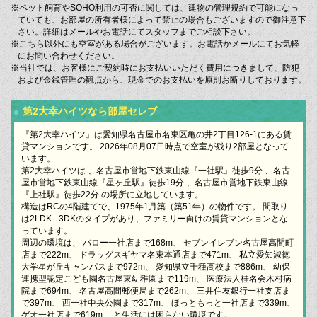
※ペット飼育やSOHO利用の可否に関しては、建物の管理規約で可能になっ
ていても、お部屋の所有者様によって禁止の場合もございますので御注意下
さい。詳細はメールやお電話にてスタッフまでご相談下さい。
※こちら以外にも空室がある場合がございます。お電話かメールにてお気軽
にお問い合わせください。
※当社では、お客様にご契約時にお支払いいただく費用につきまして、防犯
および金銭管理の観点から、現金でのお支払いを原則お断りしております。
第2大幸ハイツなら部屋セレブ
『第2大幸ハイツ』は愛知県名古屋市名東区亀の井2丁目126-1にある賃
貸マンションです。 2026年08月07日時点で空室が残り2部屋となって
います。
第2大幸ハイツは 、名古屋市営地下鉄東山線『一社駅』徒歩9分 、名古
屋市営地下鉄東山線『星ヶ丘駅』徒歩19分 、名古屋市営地下鉄東山線
『上社駅』徒歩22分 の場所に立地しています。
構造はRCの4階建てで、1975年1月築（築51年）の物件です。 間取り
は2LDK - 3DKのタイプがあり、ファミリー向けの賃貸マンションとな
っています。
周辺の環境は、 バロー一社店まで168m、 セブンイレブン名古屋高間町
店まで222m、 ドラッグスギヤマ名東本通店まで471m、 私立愛知淑徳
大学星が丘キャンパスまで972m、 愛知県立千種高校まで886m、 幼保
連携型認定こども園名古屋東幼稚園まで119m、 医療法人桂名会木村病
院まで694m、 名古屋高間郵便局まで262m、 三井住友銀行一社支店ま
で397m、 西一社中央公園まで317m、 ほっともっと一社店まで339m、
ゲオ一社店まで619m、 と生活には困らない環境です。