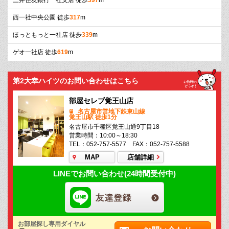
三井住友銀行一社支店 徒歩
397
m
西一社中央公園 徒歩
317
m
ほっともっと一社店 徒歩
339
m
ゲオ一社店 徒歩
619
m
第2大幸ハイツのお問い合わせはこちら
部屋セレブ覚王山店
名古屋市営地下鉄東山線
覚王山駅 徒歩1分
名古屋市千種区覚王山通9丁目18
営業時間：10:00～18:30
TEL：052-757-5577 FAX：052-757-5588
MAP
店舗詳細
LINEでお問い合わせ(24時間受付中)
お部屋探し専用ダイヤル