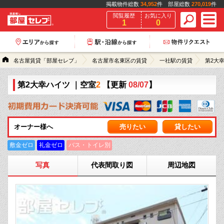
掲載物件総数
34,952
件 部屋総数
270,019
件
閲覧履歴
お気に入り
1
0
名古屋賃貸「部屋セレブ」
名古屋市名東区の賃貸
一社駅の賃貸
第2大
第2大幸ハイツ
｜空室
2
【更新
08/07
】
オーナー様へ
売りたい
貸したい
敷金ゼロ
礼金ゼロ
バス・トイレ別
写真
代表間取り図
周辺地図