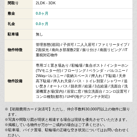
間取り
2LDK - 3DK
敷金
0.0ヶ月
礼金
0.0ヶ月
駐車場
無し
管理形態(巡回) / 子供可 / 二人入居可 / ファミリータイプ /
物件特徴
2面採光 / 南向き部屋数2室 / 振り分け / 南面リビング / IT
重税対応物件
専用ゴミ置き場あり / 駐輪場 / 集合ポスト / インターホン
(TVモニター付) / フローリング / ベランダ・バルコニー /
2Wayバルコニー / 収納スペース / 押入れ / 下駄箱 / 天井
物件設備
高下駄箱 / 押入れ天袋 / バス・トイレ別室 / シャワー / 追
い焚き / オートバス / 脱衣所 / 給湯 / 3点給湯 / 洗面台 / 洗
濯機置き場(室内) / 浴室に窓 / 独立洗面台 / コンロ設置可 /
コンロ種類(都市) / UHF(地デジアンテナ対応)
※【初期費用カード決済可】ただし、仲介手数料30,000円以上の物件に限り
ます。
※写真や間取り図が現状と相違する場合は現状を優先させていただきます。
※掲載している物件が万が一ご成約の場合はご了承ください。
※駐車場、バイク置場、駐輪場の正確な空き状況についてはお問い合わせく
ださい。