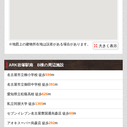
※地図上の建物所在地は誤差がある場合があります。
大きく表示
ARK岩塚駅南 B棟の周辺施設
名古屋市立柳小学校 徒歩
599
m
名古屋市立御田中学校 徒歩
391
m
愛知県立松蔭高校 徒歩
626
m
私立同朋大学 徒歩
1365
m
セブンイレブン名古屋豊国通烏森店 徒歩
60
m
アオキスーパー烏森店 徒歩
292
m