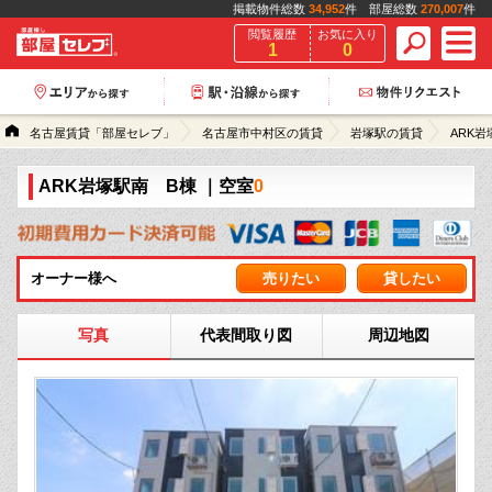
掲載物件総数
34,952
件 部屋総数
270,007
件
閲覧履歴
お気に入り
1
0
名古屋賃貸「部屋セレブ」
名古屋市中村区の賃貸
岩塚駅の賃貸
ARK岩
ARK岩塚駅南 B棟
｜空室
0
オーナー様へ
売りたい
貸したい
写真
代表間取り図
周辺地図