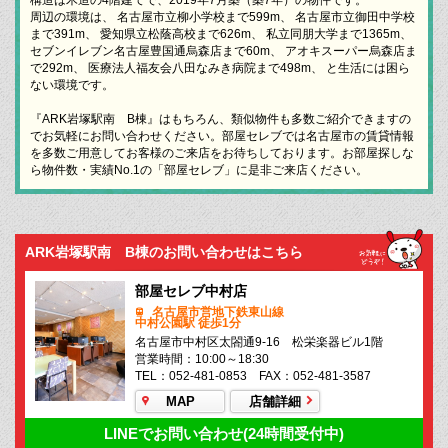
周辺の環境は、 名古屋市立柳小学校まで599m、 名古屋市立御田中学校
まで391m、 愛知県立松蔭高校まで626m、 私立同朋大学まで1365m、
セブンイレブン名古屋豊国通烏森店まで60m、 アオキスーパー烏森店ま
で292m、 医療法人福友会八田なみき病院まで498m、 と生活には困ら
ない環境です。
『ARK岩塚駅南 B棟』はもちろん、類似物件も多数ご紹介できますの
でお気軽にお問い合わせください。部屋セレブでは名古屋市の賃貸情報
を多数ご用意してお客様のご来店をお待ちしております。お部屋探しな
ら物件数・実績No.1の「部屋セレブ」に是非ご来店ください。
ARK岩塚駅南 B棟のお問い合わせはこちら
部屋セレブ中村店
名古屋市営地下鉄東山線
中村公園駅 徒歩1分
名古屋市中村区太閤通9-16 松栄楽器ビル1階
営業時間：10:00～18:30
TEL：052-481-0853 FAX：052-481-3587
MAP
店舗詳細
LINEでお問い合わせ(24時間受付中)