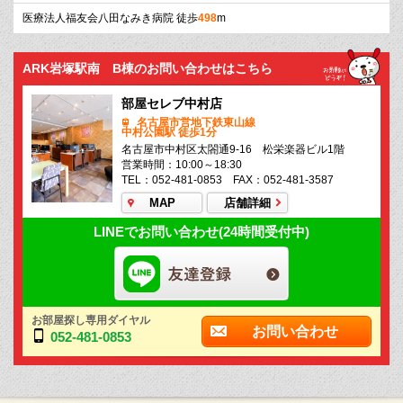
医療法人福友会八田なみき病院 徒歩
498
m
ARK岩塚駅南 B棟のお問い合わせはこちら
部屋セレブ中村店
名古屋市営地下鉄東山線
中村公園駅 徒歩1分
名古屋市中村区太閤通9-16 松栄楽器ビル1階
営業時間：10:00～18:30
TEL：052-481-0853 FAX：052-481-3587
MAP
店舗詳細
LINEでお問い合わせ(24時間受付中)
お部屋探し専用ダイヤル
お問い合わせ
052-481-0853