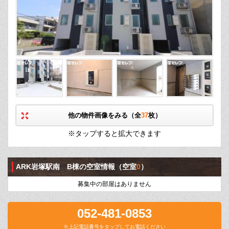
他の物件画像をみる（全
37
枚）
※タップすると拡大できます
ARK岩塚駅南 B棟の空室情報
（空室
0
）
募集中の部屋はありません
052-481-0853
※上記電話番号をタップしてお電話ください