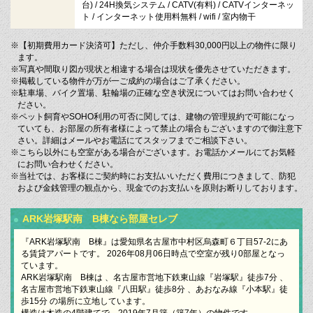
台) / 24H換気システム / CATV(有料) / CATVインターネッ
ト / インターネット使用料無料 / wifi / 室内物干
※【初期費用カード決済可】ただし、仲介手数料30,000円以上の物件に限り
ます。
※写真や間取り図が現状と相違する場合は現状を優先させていただきます。
※掲載している物件が万が一ご成約の場合はご了承ください。
※駐車場、バイク置場、駐輪場の正確な空き状況についてはお問い合わせく
ださい。
※ペット飼育やSOHO利用の可否に関しては、建物の管理規約で可能になっ
ていても、お部屋の所有者様によって禁止の場合もございますので御注意下
さい。詳細はメールやお電話にてスタッフまでご相談下さい。
※こちら以外にも空室がある場合がございます。お電話かメールにてお気軽
にお問い合わせください。
※当社では、お客様にご契約時にお支払いいただく費用につきまして、防犯
および金銭管理の観点から、現金でのお支払いを原則お断りしております。
ARK岩塚駅南 B棟なら部屋セレブ
『ARK岩塚駅南 B棟』は愛知県名古屋市中村区烏森町６丁目57-2にあ
る賃貸アパートです。 2026年08月06日時点で空室が残り0部屋となっ
ています。
ARK岩塚駅南 B棟は 、名古屋市営地下鉄東山線『岩塚駅』徒歩7分 、
名古屋市営地下鉄東山線『八田駅』徒歩8分 、あおなみ線『小本駅』徒
歩15分 の場所に立地しています。
構造は木造の4階建てで、2019年7月築（築7年）の物件です。