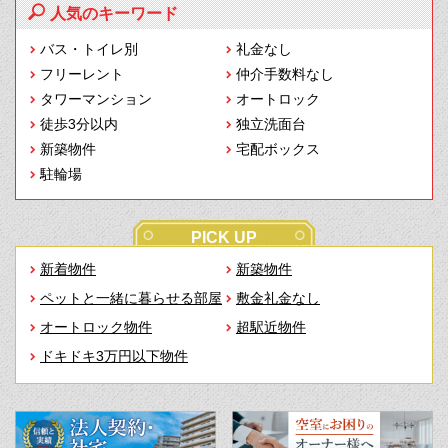
人気のキーワード
バス・トイレ別
礼金なし
フリーレント
仲介手数料なし
タワーマンション
オートロック
徒歩3分以内
独立洗面台
新築物件
宅配ボックス
駐輪場
PICK UP
新着物件
新築物件
ペットと一緒に暮らせる部屋
敷金礼金なし
オートロック物件
超駅近物件
ドキドキ3万円以下物件