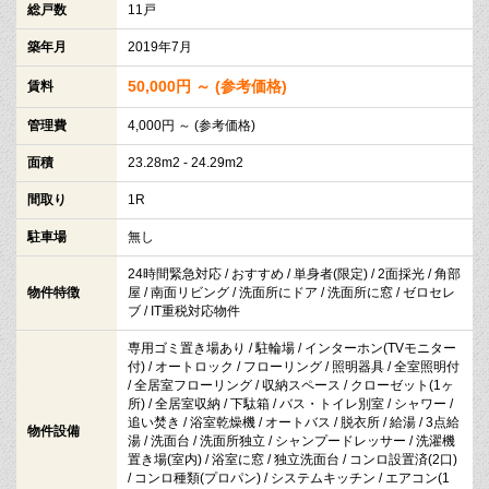
総戸数
11戸
築年月
2019年7月
50,000円 ～ (参考価格)
賃料
管理費
4,000円 ～ (参考価格)
面積
23.28m2 - 24.29m2
間取り
1R
駐車場
無し
24時間緊急対応 / おすすめ / 単身者(限定) / 2面採光 / 角部
物件特徴
屋 / 南面リビング / 洗面所にドア / 洗面所に窓 / ゼロセレ
ブ / IT重税対応物件
専用ゴミ置き場あり / 駐輪場 / インターホン(TVモニター
付) / オートロック / フローリング / 照明器具 / 全室照明付
/ 全居室フローリング / 収納スペース / クローゼット(1ヶ
所) / 全居室収納 / 下駄箱 / バス・トイレ別室 / シャワー /
追い焚き / 浴室乾燥機 / オートバス / 脱衣所 / 給湯 / 3点給
物件設備
湯 / 洗面台 / 洗面所独立 / シャンプードレッサー / 洗濯機
置き場(室内) / 浴室に窓 / 独立洗面台 / コンロ設置済(2口)
/ コンロ種類(プロパン) / システムキッチン / エアコン(1