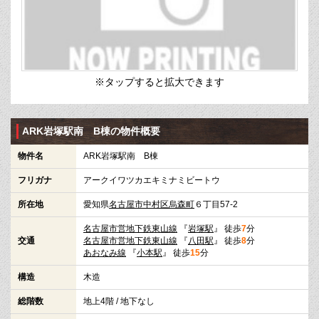
※タップすると拡大できます
ARK岩塚駅南 B棟の物件概要
物件名
ARK岩塚駅南 B棟
フリガナ
アークイワツカエキミナミビートウ
所在地
愛知県
名古屋市中村区
烏森町
６丁目57-2
名古屋市営地下鉄東山線
『
岩塚駅
』 徒歩
7
分
交通
名古屋市営地下鉄東山線
『
八田駅
』 徒歩
8
分
あおなみ線
『
小本駅
』 徒歩
15
分
構造
木造
総階数
地上4階 / 地下なし