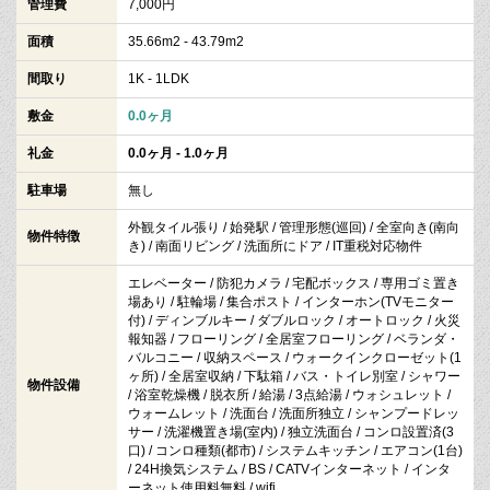
管理費
7,000円
面積
35.66m2 - 43.79m2
間取り
1K - 1LDK
敷金
0.0ヶ月
礼金
0.0ヶ月 - 1.0ヶ月
駐車場
無し
外観タイル張り / 始発駅 / 管理形態(巡回) / 全室向き(南向
物件特徴
き) / 南面リビング / 洗面所にドア / IT重税対応物件
エレベーター / 防犯カメラ / 宅配ボックス / 専用ゴミ置き
場あり / 駐輪場 / 集合ポスト / インターホン(TVモニター
付) / ディンブルキー / ダブルロック / オートロック / 火災
報知器 / フローリング / 全居室フローリング / ベランダ・
バルコニー / 収納スペース / ウォークインクローゼット(1
ヶ所) / 全居室収納 / 下駄箱 / バス・トイレ別室 / シャワー
物件設備
/ 浴室乾燥機 / 脱衣所 / 給湯 / 3点給湯 / ウォシュレット /
ウォームレット / 洗面台 / 洗面所独立 / シャンプードレッ
サー / 洗濯機置き場(室内) / 独立洗面台 / コンロ設置済(3
口) / コンロ種類(都市) / システムキッチン / エアコン(1台)
/ 24H換気システム / BS / CATVインターネット / インタ
ーネット使用料無料 / wifi