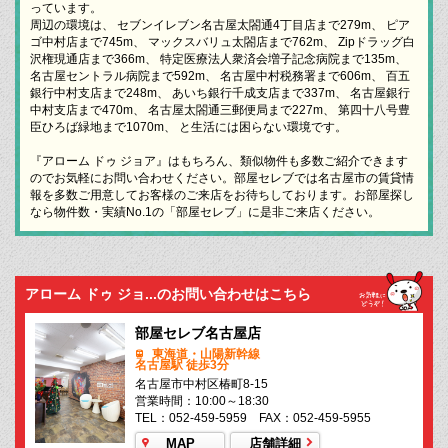
っています。
周辺の環境は、 セブンイレブン名古屋太閤通4丁目店まで279m、 ピア
ゴ中村店まで745m、 マックスバリュ太閤店まで762m、 Zipドラッグ白
沢権現通店まで366m、 特定医療法人衆済会増子記念病院まで135m、
名古屋セントラル病院まで592m、 名古屋中村税務署まで606m、 百五
銀行中村支店まで248m、 あいち銀行千成支店まで337m、 名古屋銀行
中村支店まで470m、 名古屋太閤通三郵便局まで227m、 第四十八号豊
臣ひろば緑地まで1070m、 と生活には困らない環境です。
『アローム ドゥ ジョア』はもちろん、類似物件も多数ご紹介できます
のでお気軽にお問い合わせください。部屋セレブでは名古屋市の賃貸情
報を多数ご用意してお客様のご来店をお待ちしております。お部屋探し
なら物件数・実績No.1の「部屋セレブ」に是非ご来店ください。
アローム ドゥ ジョ...のお問い合わせはこちら
部屋セレブ名古屋店
東海道・山陽新幹線
名古屋駅 徒歩3分
名古屋市中村区椿町8-15
営業時間：10:00～18:30
TEL：052-459-5959 FAX：052-459-5955
MAP
店舗詳細