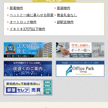
PICK UP
新着物件
新築物件
ペットと一緒に暮らせる部屋
敷金礼金なし
オートロック物件
超駅近物件
ドキドキ3万円以下物件