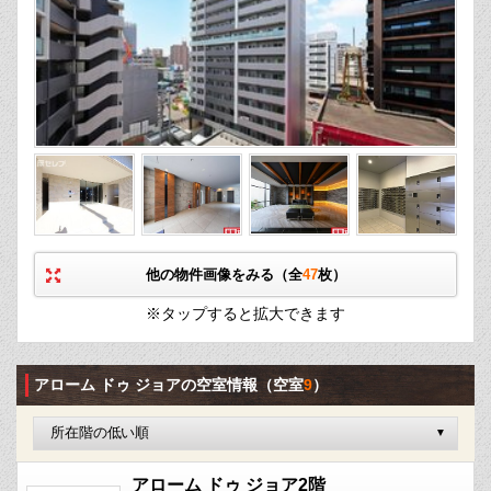
他の物件画像をみる（全
47
枚）
※タップすると拡大できます
アローム ドゥ ジョアの空室情報
（空室
9
）
アローム ドゥ ジョア2階