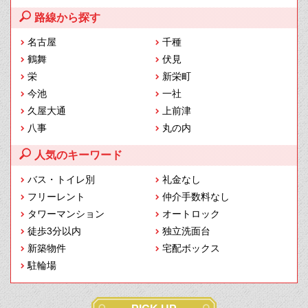
路線から探す
名古屋
千種
鶴舞
伏見
栄
新栄町
今池
一社
久屋大通
上前津
八事
丸の内
人気のキーワード
バス・トイレ別
礼金なし
フリーレント
仲介手数料なし
タワーマンション
オートロック
徒歩3分以内
独立洗面台
新築物件
宅配ボックス
駐輪場