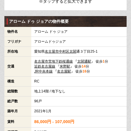
※タップすると拡大できます
アローム ドゥ ジョアの物件概要
物件名
アローム ドゥ ジョア
フリガナ
アロームドゥジョア
所在地
愛知県
名古屋市中村区
太閤
通３丁目25-1
名古屋市営地下鉄桜通線
『
太閤通駅
』 徒歩
1
分
交通
近鉄名古屋線
『
米野駅
』 徒歩
14
分
JR中央本線
『
名古屋駅
』 徒歩
16
分
構造
RC
総階数
地上14階 / 地下なし
総戸数
96戸
築年月
2021年1月
86,000円 - 107,000円
賃料