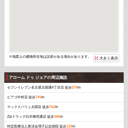
※地図上の建物所在地は誤差がある場合があります。
大きく表示
アローム ドゥ ジョアの周辺施設
セブンイレブン名古屋太閤通4丁目店 徒歩
279
m
ピアゴ中村店 徒歩
745
m
マックスバリュ太閤店 徒歩
762
m
Zipドラッグ白沢権現通店 徒歩
366
m
特定医療法人衆済会増子記念病院 徒歩
135
m