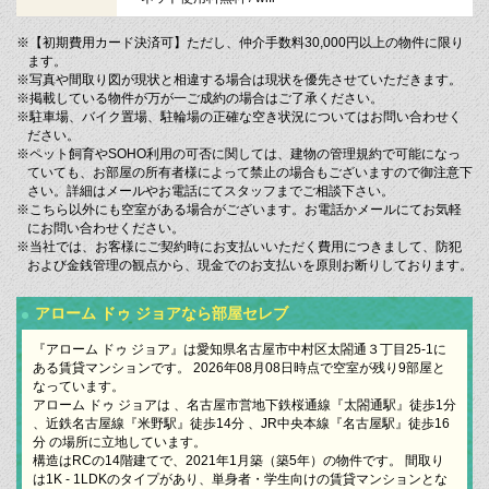
※【初期費用カード決済可】ただし、仲介手数料30,000円以上の物件に限り
ます。
※写真や間取り図が現状と相違する場合は現状を優先させていただきます。
※掲載している物件が万が一ご成約の場合はご了承ください。
※駐車場、バイク置場、駐輪場の正確な空き状況についてはお問い合わせく
ださい。
※ペット飼育やSOHO利用の可否に関しては、建物の管理規約で可能になっ
ていても、お部屋の所有者様によって禁止の場合もございますので御注意下
さい。詳細はメールやお電話にてスタッフまでご相談下さい。
※こちら以外にも空室がある場合がございます。お電話かメールにてお気軽
にお問い合わせください。
※当社では、お客様にご契約時にお支払いいただく費用につきまして、防犯
および金銭管理の観点から、現金でのお支払いを原則お断りしております。
アローム ドゥ ジョアなら部屋セレブ
『アローム ドゥ ジョア』は愛知県名古屋市中村区太閤通３丁目25-1に
ある賃貸マンションです。 2026年08月08日時点で空室が残り9部屋と
なっています。
アローム ドゥ ジョアは 、名古屋市営地下鉄桜通線『太閤通駅』徒歩1分
、近鉄名古屋線『米野駅』徒歩14分 、JR中央本線『名古屋駅』徒歩16
分 の場所に立地しています。
構造はRCの14階建てで、2021年1月築（築5年）の物件です。 間取り
は1K - 1LDKのタイプがあり、単身者・学生向けの賃貸マンションとな