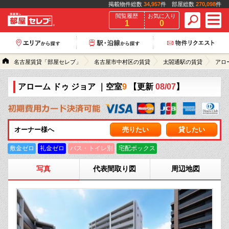
掲載物件総数
34,957
件 部屋総数
270,098
件
閲覧履歴
お気に入り
1
0
名古屋賃貸「部屋セレブ」
名古屋市中村区の賃貸
太閤通駅の賃貸
アロ
アローム ドゥ ジョア
｜空室
9
【更新
08/07
】
オーナー様へ
売りたい
貸したい
敷金ゼロ
礼金ゼロ
バス・トイレ別
宅配ボックス
写真
代表間取り図
周辺地図