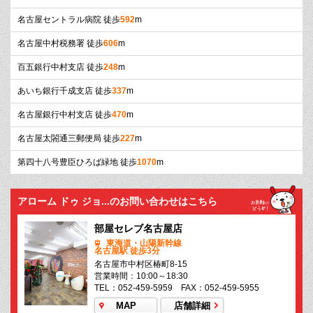
名古屋セントラル病院 徒歩
592
m
名古屋中村税務署 徒歩
606
m
百五銀行中村支店 徒歩
248
m
あいち銀行千成支店 徒歩
337
m
名古屋銀行中村支店 徒歩
470
m
名古屋太閤通三郵便局 徒歩
227
m
第四十八号豊臣ひろば緑地 徒歩
1070
m
アローム ドゥ ジョ...のお問い合わせはこちら
部屋セレブ名古屋店
東海道・山陽新幹線
名古屋駅 徒歩3分
名古屋市中村区椿町8-15
営業時間：10:00～18:30
TEL：052-459-5959 FAX：052-459-5955
MAP
店舗詳細