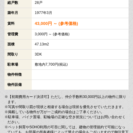
総戸数
28戸
築年月
1977年3月
43,000円 ～ (参考価格)
賃料
管理費
3,000円 ～ (参考価格)
面積
47.13m2
間取り
3DK
駐車場
敷地内7,700円(税込)
物件特徴
物件設備
※【初期費用カード決済可】ただし、仲介手数料30,000円以上の物件に限り
ます。
※写真や間取り図が現状と相違する場合は現状を優先させていただきます。
※掲載している物件が万が一ご成約の場合はご了承ください。
※駐車場、バイク置場、駐輪場の正確な空き状況についてはお問い合わせく
ださい。
※ペット飼育やSOHO利用の可否に関しては、建物の管理規約で可能になっ
ていても、お部屋の所有者様によって禁止の場合もございますので御注意下