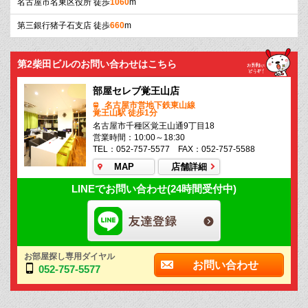
名古屋市名東区役所 徒歩
1060
m
第三銀行猪子石支店 徒歩
660
m
第2柴田ビルのお問い合わせはこちら
部屋セレブ覚王山店
名古屋市営地下鉄東山線
覚王山駅 徒歩1分
名古屋市千種区覚王山通9丁目18
営業時間：10:00～18:30
TEL：052-757-5577 FAX：052-757-5588
MAP
店舗詳細
LINEでお問い合わせ(24時間受付中)
お部屋探し専用ダイヤル
お問い合わせ
052-757-5577