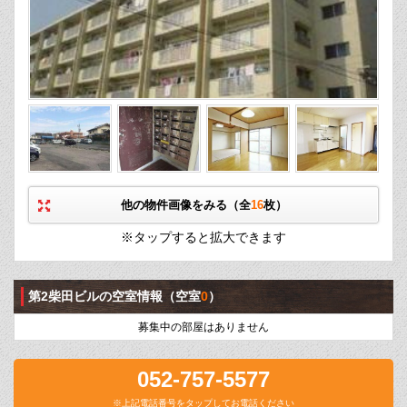
他の物件画像をみる（全
16
枚）
※タップすると拡大できます
第2柴田ビルの空室情報
（空室
0
）
募集中の部屋はありません
052-757-5577
※上記電話番号をタップしてお電話ください