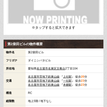
※タップすると拡大できます
第2柴田ビルの物件概要
物件名
第2柴田ビル
フリガナ
ダイニシバタビル
所在地
愛知県
名古屋市名東区
文教台
2丁目104
名古屋市営地下鉄東山線
『
上社駅
』 徒歩
20
分
交通
名古屋市営地下鉄東山線
『
一社駅
』 徒歩
23
分
名古屋市営地下鉄東山線
『
本郷駅
』 徒歩
23
分
構造
RC
総階数
地上5階 / 地下なし