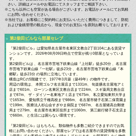
さい。詳細はメールやお電話にてスタッフまでご相談下さい。
※こちら以外にも空室がある場合がございます。お電話かメールにてお気軽
にお問い合わせください。
※当社では、お客様にご契約時にお支払いいただく費用につきまして、防犯
および金銭管理の観点から、現金でのお支払いを原則お断りしております。
第2柴田ビルなら部屋セレブ
『第2柴田ビル』は愛知県名古屋市名東区文教台2丁目104にある賃貸マ
ンションです。 2026年08月09日時点で空室が残り0部屋となっていま
す。
第2柴田ビルは 、名古屋市営地下鉄東山線『上社駅』徒歩20分 、名古屋
市営地下鉄東山線『一社駅』徒歩23分 、名古屋市営地下鉄東山線『本
郷駅』徒歩23分 の場所に立地しています。
構造はRCの5階建てで、1977年3月築（築49年）の物件です。
周辺の環境は、 本間ゴルフ名古屋店まで1331m、 旬楽膳名古屋地アミ
店まで601m、 ローソン名東区文教台店まで224m、 スギ薬局文教台店
まで87m、 ザ・ダイソー名東地アミ店まで675m、 私立愛知東邦大学ま
で1653m、 愛知県立千種高校まで986m、 名古屋市猪子石第二保育園ま
で199m、 医療法人杉山会すぎやま病院まで687m、 名古屋猪高台郵便
局まで279m、 名古屋市名東区役所まで1060m、 第三銀行猪子石支店ま
で660m、 と生活には困らない環境です。
『第2柴田ビル』はもちろん、類似物件も多数ご紹介できますのでお気
軽にお問い合わせください。部屋セレブでは名古屋市の賃貸情報を多数
ご用意してお客様のご来店をお待ちしております。お部屋探しなら物件