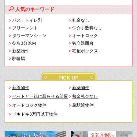
人気のキーワード
バス・トイレ別
礼金なし
フリーレント
仲介手数料なし
タワーマンション
オートロック
徒歩3分以内
独立洗面台
新築物件
宅配ボックス
駐輪場
PICK UP
新着物件
新築物件
ペットと一緒に暮らせる部屋
敷金礼金なし
オートロック物件
超駅近物件
ドキドキ3万円以下物件