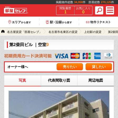
掲載物件総数
34,958
件 部屋総数
270,125
件
閲覧履歴
お気に入り
1
0
名古屋賃貸「部屋セレブ」
名古屋市名東区の賃貸
上社駅の賃貸
第2柴
第2柴田ビル
｜空室
0
オーナー様へ
売りたい
貸したい
写真
代表間取り図
周辺地図