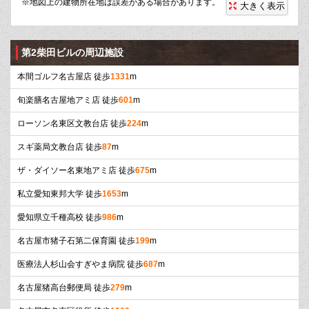
※地図上の建物所在地は誤差がある場合があります。
大きく表示
第2柴田ビルの周辺施設
本間ゴルフ名古屋店 徒歩
1331
m
旬楽膳名古屋地アミ店 徒歩
601
m
ローソン名東区文教台店 徒歩
224
m
スギ薬局文教台店 徒歩
87
m
ザ・ダイソー名東地アミ店 徒歩
675
m
私立愛知東邦大学 徒歩
1653
m
愛知県立千種高校 徒歩
986
m
名古屋市猪子石第二保育園 徒歩
199
m
医療法人杉山会すぎやま病院 徒歩
687
m
名古屋猪高台郵便局 徒歩
279
m