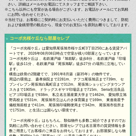
さい。詳細はメールやお電話にてスタッフまでご相談下さい。
※こちら以外にも空室がある場合がございます。お電話かメールにてお気軽
にお問い合わせください。
※当社では、お客様にご契約時にお支払いいただく費用につきまして、防犯
および金銭管理の観点から、現金でのお支払いを原則お断りしております。
コーポ光桜ケ丘なら部屋セレブ
『コーポ光桜ケ丘』は愛知県尾張旭市桜ケ丘町3丁目250にある賃貸アパ
ートです。 2026年08月08日時点で空室が残り0部屋となっています。
コーポ光桜ケ丘は 、名鉄瀬戸線『旭前駅』徒歩8分 、名鉄瀬戸線『印場
駅』徒歩11分 、名鉄瀬戸線『尾張旭駅』徒歩27分 の場所に立地してい
ます。
構造は鉄骨の2階建てで、1991年8月築（築35年）の物件です。
周辺の環境は、 森孝病院まで2281m、 ナフコ尾張旭店まで739m、 セ
ブンイレブン尾張旭白鳳町店まで312m、 尾張旭ショッピングタウンア
スカまで1905m、 ドラッグスギヤマ印場店まで715m、 Seria生活良品
ピアゴ印場店まで938m、 私立名古屋産業大学まで1462m、 愛知県立旭
野高校まで531m、 尾張旭市立はんのき保育園まで169m、 東進衛星予
備校旭前校まで411m、 尾張旭印場郵便局まで342m、 尾張旭市役所ま
で1751m、 と生活には困らない環境です。
『コーポ光桜ケ丘』はもちろん、類似物件も多数ご紹介できますのでお
気軽にお問い合わせください。部屋セレブでは名古屋市の賃貸情報を多
数ご用意してお客様のご来店をお待ちしております。お部屋探しなら物
件数・実績No.1の「部屋セレブ」に是非ご来店ください。