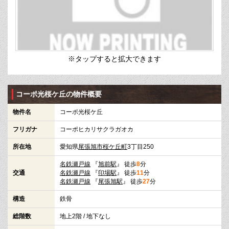
※タップすると拡大できます
コーポ光桜ケ丘の物件概要
物件名
コーポ光桜ケ丘
フリガナ
コーポヒカリサクラガオカ
所在地
愛知県
尾張旭市
桜ケ丘町
3丁目250
名鉄瀬戸線
『
旭前駅
』 徒歩
8
分
交通
名鉄瀬戸線
『
印場駅
』 徒歩
11
分
名鉄瀬戸線
『
尾張旭駅
』 徒歩
27
分
構造
鉄骨
総階数
地上2階 / 地下なし