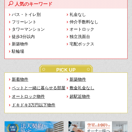
人気のキーワード
バス・トイレ別
礼金なし
フリーレント
仲介手数料なし
タワーマンション
オートロック
徒歩3分以内
独立洗面台
新築物件
宅配ボックス
駐輪場
PICK UP
新着物件
新築物件
ペットと一緒に暮らせる部屋
敷金礼金なし
オートロック物件
超駅近物件
ドキドキ3万円以下物件