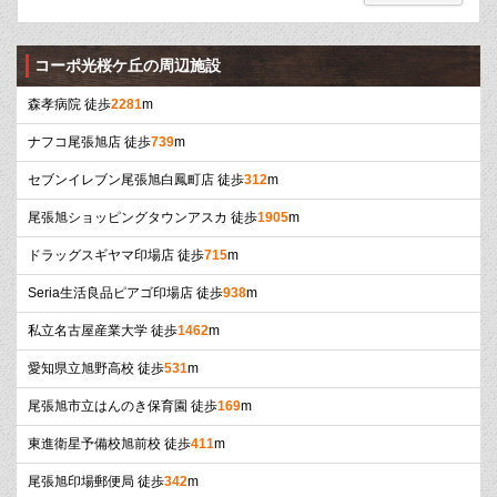
コーポ光桜ケ丘の周辺施設
森孝病院 徒歩
2281
m
ナフコ尾張旭店 徒歩
739
m
セブンイレブン尾張旭白鳳町店 徒歩
312
m
尾張旭ショッピングタウンアスカ 徒歩
1905
m
ドラッグスギヤマ印場店 徒歩
715
m
Seria生活良品ピアゴ印場店 徒歩
938
m
私立名古屋産業大学 徒歩
1462
m
愛知県立旭野高校 徒歩
531
m
尾張旭市立はんのき保育園 徒歩
169
m
東進衛星予備校旭前校 徒歩
411
m
尾張旭印場郵便局 徒歩
342
m