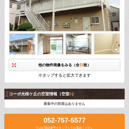
他の物件画像をみる（全
15
枚）
※タップすると拡大できます
コーポ光桜ケ丘の空室情報
（空室
0
）
募集中の部屋はありません
052-757-5577
※上記電話番号をタップしてお電話ください