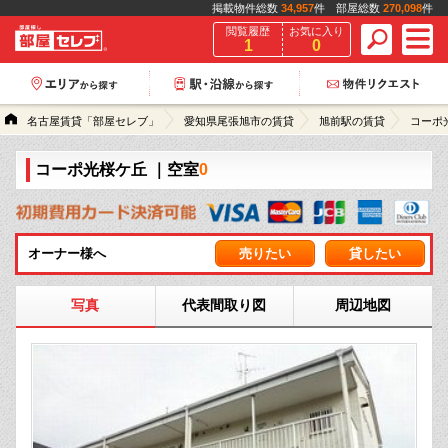
掲載物件総数
34,957
件 部屋総数
270,098
件
閲覧履歴
お気に入り
1
0
名古屋賃貸「部屋セレブ」
愛知県尾張旭市の賃貸
旭前駅の賃貸
コーポ
コーポ光桜ケ丘
｜空室
0
オーナー様へ
売りたい
貸したい
写真
代表間取り図
周辺地図