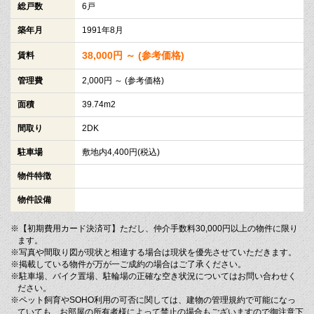
総戸数
6戸
築年月
1991年8月
38,000円 ～ (参考価格)
賃料
管理費
2,000円 ～ (参考価格)
面積
39.74m2
間取り
2DK
駐車場
敷地内4,400円(税込)
物件特徴
物件設備
※【初期費用カード決済可】ただし、仲介手数料30,000円以上の物件に限り
ます。
※写真や間取り図が現状と相違する場合は現状を優先させていただきます。
※掲載している物件が万が一ご成約の場合はご了承ください。
※駐車場、バイク置場、駐輪場の正確な空き状況についてはお問い合わせく
ださい。
※ペット飼育やSOHO利用の可否に関しては、建物の管理規約で可能になっ
ていても、お部屋の所有者様によって禁止の場合もございますので御注意下