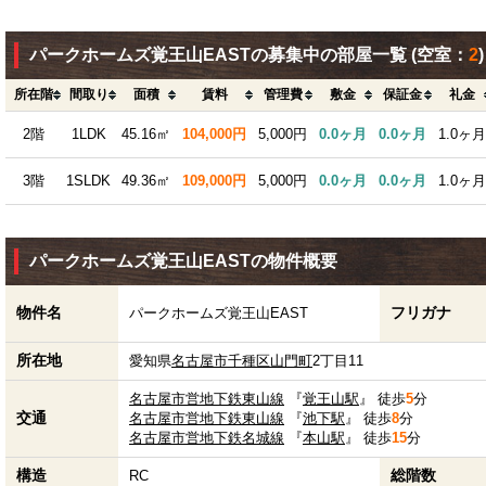
パークホームズ覚王山EASTの募集中の部屋一覧
(空室：
2
)
所在階
間取り
面積
賃料
管理費
敷金
保証金
礼金
2階
1LDK
45.16㎡
104,000円
5,000円
0.0ヶ月
0.0ヶ月
1.0ヶ月
3階
1SLDK
49.36㎡
109,000円
5,000円
0.0ヶ月
0.0ヶ月
1.0ヶ月
パークホームズ覚王山EASTの物件概要
物件名
フリガナ
パークホームズ覚王山EAST
所在地
愛知県
名古屋市千種区
山門町
2丁目11
名古屋市営地下鉄東山線
『
覚王山駅
』 徒歩
5
分
交通
名古屋市営地下鉄東山線
『
池下駅
』 徒歩
8
分
名古屋市営地下鉄名城線
『
本山駅
』 徒歩
15
分
構造
総階数
RC