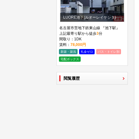
LUORE池下(ルオーレイケシタ)
名古屋市営地下鉄東山線 『池下駅』
上記最寄り駅から徒歩
3
分
間取り：1DK
賃料：
78,000円
新築・築浅
礼金ゼロ
バス・トイレ別
宅配ボックス
閲覧履歴