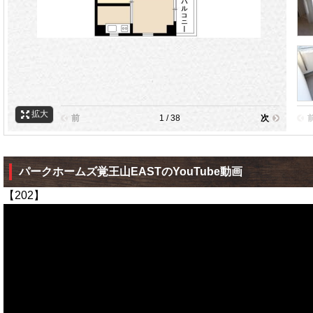
拡大
前
1 / 38
次
パークホームズ覚王山EASTのYouTube動画
【202】