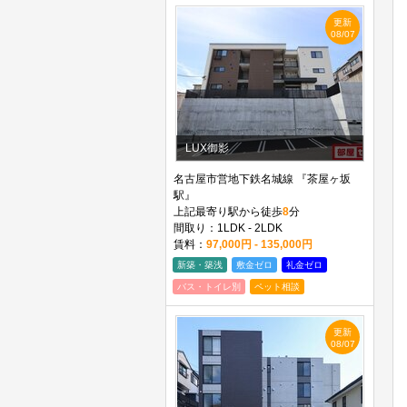
更新
08/07
LUX御影
名古屋市営地下鉄名城線 『茶屋ヶ坂
駅』
上記最寄り駅から徒歩
8
分
間取り：1LDK - 2LDK
賃料：
97,000円 - 135,000円
新築・築浅
敷金ゼロ
礼金ゼロ
バス・トイレ別
ペット相談
更新
08/07