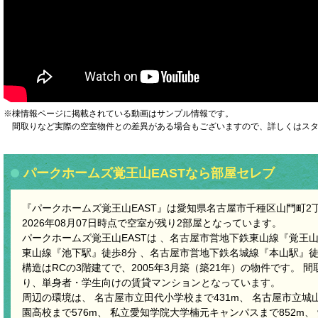
※棟情報ページに掲載されている動画はサンプル情報です。
間取りなど実際の空室物件との差異がある場合もございますので、詳しくはスタ
パークホームズ覚王山EASTなら部屋セレブ
『パークホームズ覚王山EAST』は愛知県名古屋市千種区山門町2
2026年08月07日時点で空室が残り2部屋となっています。
パークホームズ覚王山EASTは 、名古屋市営地下鉄東山線『覚王
東山線『池下駅』徒歩8分 、名古屋市営地下鉄名城線『本山駅』徒
構造はRCの3階建てで、2005年3月築（築21年）の物件です。 間取り
り、単身者・学生向けの賃貸マンションとなっています。
周辺の環境は、 名古屋市立田代小学校まで431m、 名古屋市立城山
園高校まで576m、 私立愛知学院大学楠元キャンパスまで852m、 