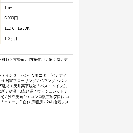
15戸
5,000円
1LDK - 1SLDK
1.0ヶ月
) / 2面採光 / 3方角住宅 / 角部屋 / デ
 / インターホン(TVモニター付) / ディ
 / 全居室フローリング / ベランダ・バル
/ 下駄箱 / 天井高下駄箱 / バス・トイレ別
所 / 給湯 / 3点給湯 / ウォシュレット /
 / 独立洗面台 / コンロ設置済(2口) / コ
エアコン(1台) / 床暖房 / 24H換気シス
。