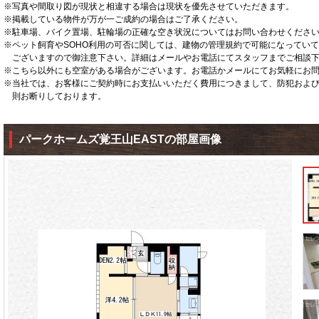
※写真や間取り図が現状と相違する場合は現状を優先させていただきます。
※掲載している物件が万が一ご成約の場合はご了承ください。
※駐車場、バイク置場、駐輪場の正確な空き状況についてはお問い合わせくださ
※ペット飼育やSOHO利用の可否に関しては、建物の管理規約で可能になってい
ございますので御注意下さい。詳細はメールやお電話にてスタッフまでご相談
※こちら以外にも空室がある場合がございます。お電話かメールにてお気軽にお
※当社では、お客様にご契約時にお支払いいただく費用につきまして、防犯およ
則お断りしております。
パークホームズ覚王山EASTの部屋画像