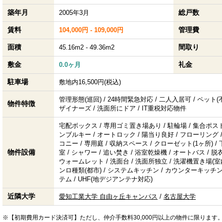
築年月
総戸数
2005年3月
賃料
管理費
104,000円 - 109,000円
面積
間取り
45.16m2 - 49.36m2
敷金
礼金
0.0ヶ月
駐車場
敷地内16,500円(税込)
管理形態(巡回) / 24時間緊急対応 / 二人入居可 / ペット(不可
物件特徴
ザイナーズ / 洗面所にドア / IT重税対応物件
宅配ボックス / 専用ゴミ置き場あり / 駐輪場 / 集合ポスト
ンブルキー / オートロック / 陽当り良好 / フローリング
コニー / 専用庭 / 収納スペース / クローゼット(1ヶ所) 
物件設備
室 / シャワー / 追い焚き / 浴室乾燥機 / オートバス / 脱衣
ウォームレット / 洗面台 / 洗面所独立 / 洗濯機置き場(室内)
ンロ種類(都市) / システムキッチン / カウンターキッチン / 
テム / UHF(地デジアンテナ対応)
近隣大学
愛知工業大学 自由ヶ丘キャンパス
/
名古屋大学
※【初期費用カード決済可】ただし、仲介手数料30,000円以上の物件に限ります