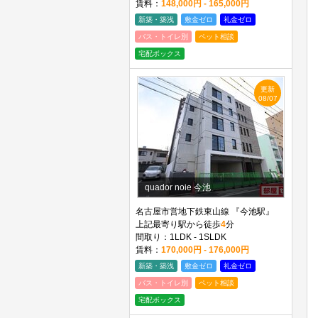
賃料：
148,000円 - 165,000円
新築・築浅
敷金ゼロ
礼金ゼロ
バス・トイレ別
ペット相談
宅配ボックス
更新
08/07
quador noie 今池
名古屋市営地下鉄東山線 『今池駅』
上記最寄り駅から徒歩
4
分
間取り：1LDK - 1SLDK
賃料：
170,000円 - 176,000円
新築・築浅
敷金ゼロ
礼金ゼロ
バス・トイレ別
ペット相談
宅配ボックス