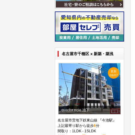
名古屋市千種区 x 新築・築浅
更新
08/07
quador noie 池下
名古屋市営地下鉄東山線 『今池駅』
上記最寄り駅から徒歩
6
分
間取り：1LDK - 1SLDK