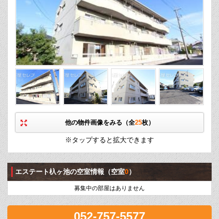
他の物件画像をみる（全
25
枚）
※タップすると拡大できます
エステート杁ヶ池の空室情報
（空室
0
）
募集中の部屋はありません
052-757-5577