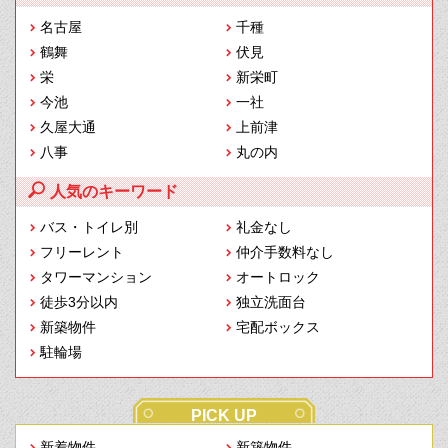
名古屋
千種
鶴舞
伏見
栄
新栄町
今池
一社
久屋大通
上前津
八事
丸の内
人気のキーワード
バス・トイレ別
礼金なし
フリーレント
仲介手数料なし
タワーマンション
オートロック
徒歩3分以内
独立洗面台
新築物件
宅配ボックス
駐輪場
PICK UP
新着物件
新築物件