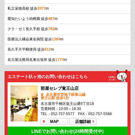
私立栄徳高校 徒歩
2073
m
愛知たいよう幼稚園 徒歩
467
m
クラ・ゼミ長久手校 徒歩
782
m
医療法人橘会東名病院 徒歩
1384
m
長久手片平郵便局 徒歩
812
m
名古屋法務局名東出張所 徒歩
1774
m
エステート杁ヶ池のお問い合わせはこちら
部屋セレブ覚王山店
名古屋市営地下鉄東山線
覚王山駅 徒歩1分
名古屋市千種区覚王山通9丁目18
営業時間：10:00～18:30
TEL：052-757-5577 FAX：052-757-5588
MAP
店舗詳細
LINEでお問い合わせ(24時間受付中)