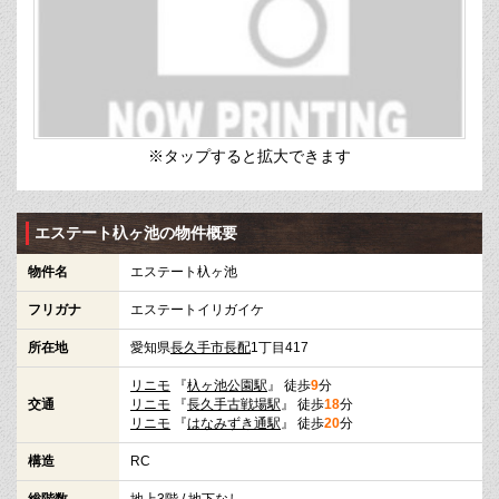
※タップすると拡大できます
エステート杁ヶ池の物件概要
物件名
エステート杁ヶ池
フリガナ
エステートイリガイケ
所在地
愛知県
長久手市
長配
1丁目417
リニモ
『
杁ヶ池公園駅
』 徒歩
9
分
交通
リニモ
『
長久手古戦場駅
』 徒歩
18
分
リニモ
『
はなみずき通駅
』 徒歩
20
分
構造
RC
総階数
地上3階 / 地下なし