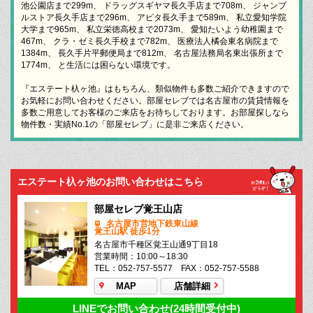
池公園店まで299m、 ドラッグスギヤマ長久手店まで708m、 ジャンブ
ルストア長久手店まで296m、 アピタ長久手まで589m、 私立愛知学院
大学まで965m、 私立栄徳高校まで2073m、 愛知たいよう幼稚園まで
467m、 クラ・ゼミ長久手校まで782m、 医療法人橘会東名病院まで
1384m、 長久手片平郵便局まで812m、 名古屋法務局名東出張所まで
1774m、 と生活には困らない環境です。
『エステート杁ヶ池』はもちろん、類似物件も多数ご紹介できますので
お気軽にお問い合わせください。部屋セレブでは名古屋市の賃貸情報を
多数ご用意してお客様のご来店をお待ちしております。お部屋探しなら
物件数・実績No.1の「部屋セレブ」に是非ご来店ください。
エステート杁ヶ池のお問い合わせはこちら
部屋セレブ覚王山店
名古屋市営地下鉄東山線
覚王山駅 徒歩1分
名古屋市千種区覚王山通9丁目18
営業時間：10:00～18:30
TEL：052-757-5577 FAX：052-757-5588
MAP
店舗詳細
LINEでお問い合わせ(24時間受付中)