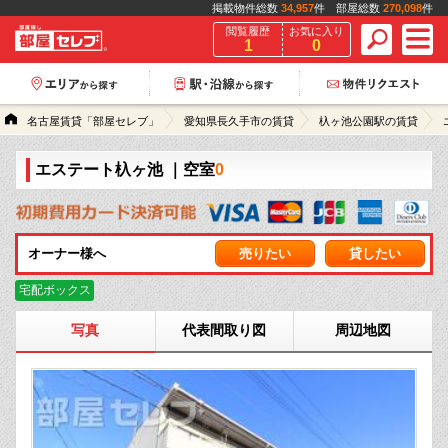
掲載物件総数
34,957
件 部屋総数
270,098
件
閲覧履歴
お気に入り
1
0
名古屋賃貸「部屋セレブ」
愛知県長久手市の賃貸
杁ヶ池公園駅の賃貸
エステート杁ヶ池
｜空室
0
オーナー様へ
売りたい
貸したい
宅配ボックス
写真
代表間取り図
周辺地図