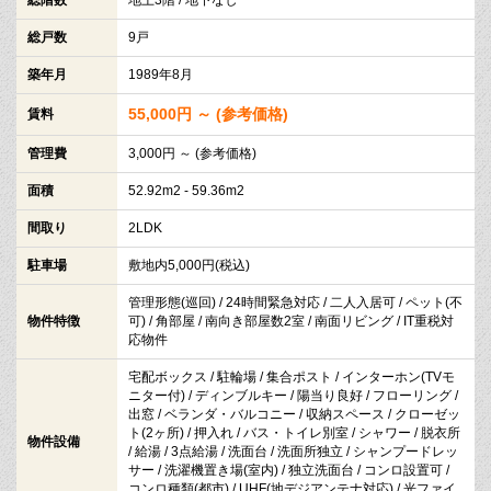
総戸数
9戸
築年月
1989年8月
55,000円 ～ (参考価格)
賃料
管理費
3,000円 ～ (参考価格)
面積
52.92m2 - 59.36m2
間取り
2LDK
駐車場
敷地内5,000円(税込)
管理形態(巡回) / 24時間緊急対応 / 二人入居可 / ペット(不
物件特徴
可) / 角部屋 / 南向き部屋数2室 / 南面リビング / IT重税対
応物件
宅配ボックス / 駐輪場 / 集合ポスト / インターホン(TVモ
ニター付) / ディンブルキー / 陽当り良好 / フローリング /
出窓 / ベランダ・バルコニー / 収納スペース / クローゼッ
ト(2ヶ所) / 押入れ / バス・トイレ別室 / シャワー / 脱衣所
物件設備
/ 給湯 / 3点給湯 / 洗面台 / 洗面所独立 / シャンプードレッ
サー / 洗濯機置き場(室内) / 独立洗面台 / コンロ設置可 /
コンロ種類(都市) / UHF(地デジアンテナ対応) / 光ファイ