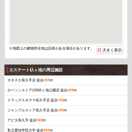
※地図上の建物所在地は誤差がある場合があります。
大きく表示
エステート杁ヶ池の周辺施設
カネスエ長久手店 徒歩
455
m
ローソンストア100杁ヶ池公園店 徒歩
299
m
ドラッグスギヤマ長久手店 徒歩
708
m
ジャンブルストア長久手店 徒歩
296
m
アピタ長久手 徒歩
589
m
私立愛知学院大学 徒歩
965
m