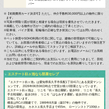
バー
※【初期費用カード決済可】ただし、仲介手数料30,000円以上の物件に限り
ます。
※写真や間取り図が現状と相違する場合は現状を優先させていただきます。
※掲載している物件が万が一ご成約の場合はご了承ください。
※駐車場、バイク置場、駐輪場の正確な空き状況についてはお問い合わせく
ださい。
※ペット飼育やSOHO利用の可否に関しては、建物の管理規約で可能になっ
ていても、お部屋の所有者様によって禁止の場合もございますので御注意下
さい。詳細はメールやお電話にてスタッフまでご相談下さい。
※こちら以外にも空室がある場合がございます。お電話かメールにてお気軽
にお問い合わせください。
※当社では、お客様にご契約時にお支払いいただく費用につきまして、防犯
および金銭管理の観点から、現金でのお支払いを原則お断りしております。
エステート杁ヶ池なら部屋セレブ
『エステート杁ヶ池』は愛知県長久手市長配1丁目417にある賃貸マンシ
ョンです。 2026年08月08日時点で空室が残り0部屋となっています。
エステート杁ヶ池は 、リニモ『杁ヶ池公園駅』徒歩9分 、リニモ『長久
手古戦場駅』徒歩18分 、リニモ『はなみずき通駅』徒歩20分 の場所に
立地しています。
構造はRCの3階建てで、1989年8月築（築37年）の物件です。
周辺の環境は、 カネスエ長久手店まで455m、 ローソンストア100杁ヶ