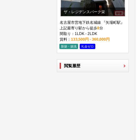
ザ・レジデンスパーク栄
名古屋市営地下鉄名城線 『矢場町駅』
上記最寄り駅から徒歩
8
分
間取り：1LDK - 2LDK
賃料：
133,500円 - 360,000円
新築・築浅
礼金ゼロ
閲覧履歴