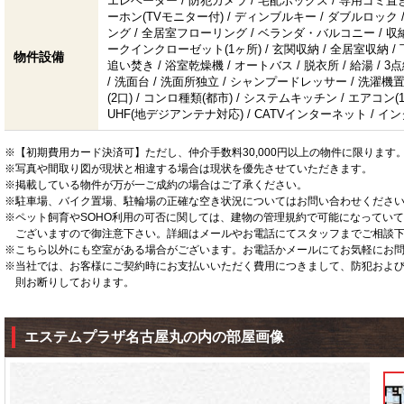
エレベーター / 防犯カメラ / 宅配ボックス / 専用ゴミ置き
ーホン(TVモニター付) / ディンブルキー / ダブルロック 
ング / 全居室フローリング / ベランダ・バルコニー / 収納
ークインクローゼット(1ヶ所) / 玄関収納 / 全居室収納 / 
物件設備
追い焚き / 浴室乾燥機 / オートバス / 脱衣所 / 給湯 / 
/ 洗面台 / 洗面所独立 / シャンプードレッサー / 洗濯機置
(2口) / コンロ種類(都市) / システムキッチン / エアコン(1台)
UHF(地デジアンテナ対応) / CATVインターネット / イン
※【初期費用カード決済可】ただし、仲介手数料30,000円以上の物件に限ります
※写真や間取り図が現状と相違する場合は現状を優先させていただきます。
※掲載している物件が万が一ご成約の場合はご了承ください。
※駐車場、バイク置場、駐輪場の正確な空き状況についてはお問い合わせくださ
※ペット飼育やSOHO利用の可否に関しては、建物の管理規約で可能になってい
ございますので御注意下さい。詳細はメールやお電話にてスタッフまでご相談
※こちら以外にも空室がある場合がございます。お電話かメールにてお気軽にお
※当社では、お客様にご契約時にお支払いいただく費用につきまして、防犯およ
則お断りしております。
エステムプラザ名古屋丸の内の部屋画像