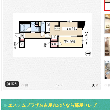
拡大
前
1 / 36
次
エステムプラザ名古屋丸の内なら部屋セレブ