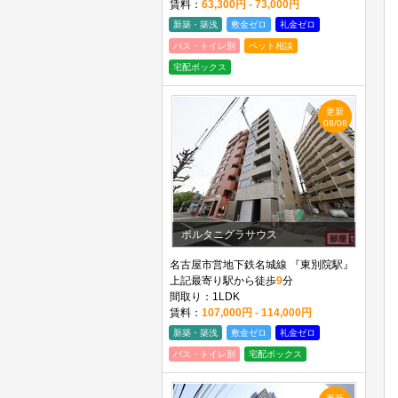
賃料：
63,300円 - 73,000円
新築・築浅
敷金ゼロ
礼金ゼロ
バス・トイレ別
ペット相談
宅配ボックス
更新
08/08
ポルタニグラサウス
名古屋市営地下鉄名城線 『東別院駅』
上記最寄り駅から徒歩
9
分
間取り：1LDK
賃料：
107,000円 - 114,000円
新築・築浅
敷金ゼロ
礼金ゼロ
バス・トイレ別
宅配ボックス