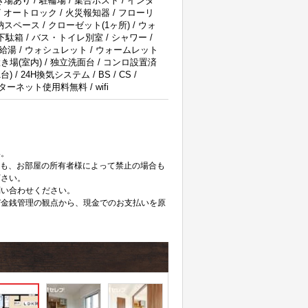
場あり / 駐輪場 / 集合ポスト / インタ
/ オートロック / 火災報知器 / フローリ
スペース / クローゼット(1ヶ所) / ウォ
下駄箱 / バス・トイレ別室 / シャワー /
3点給湯 / ウォシュレット / ウォームレット
き場(室内) / 独立洗面台 / コンロ設置済
 / 24H換気システム / BS / CS /
ターネット使用料無料 / wifi
。
い。
ても、お部屋の所有者様によって禁止の場合も
下さい。
問い合わせください。
び金銭管理の観点から、現金でのお支払いを原