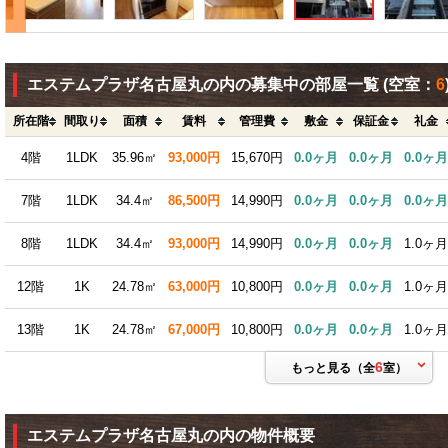
エステムプラザ名古屋丸の内の募集中の部屋一覧
(空室：
6
所在階
間取り
面積
賃料
管理費
敷金
保証金
礼金
4階
1LDK
35.96㎡
93,000円
15,670円
0.0ヶ月
0.0ヶ月
0.0ヶ月
7階
1LDK
34.4㎡
86,500円
14,990円
0.0ヶ月
0.0ヶ月
0.0ヶ月
8階
1LDK
34.4㎡
93,000円
14,990円
0.0ヶ月
0.0ヶ月
1.0ヶ月
12階
1K
24.78㎡
63,000円
10,800円
0.0ヶ月
0.0ヶ月
1.0ヶ月
13階
1K
24.78㎡
67,000円
10,800円
0.0ヶ月
0.0ヶ月
1.0ヶ月
6
もっと見る（全
室）
エステムプラザ名古屋丸の内の物件概要