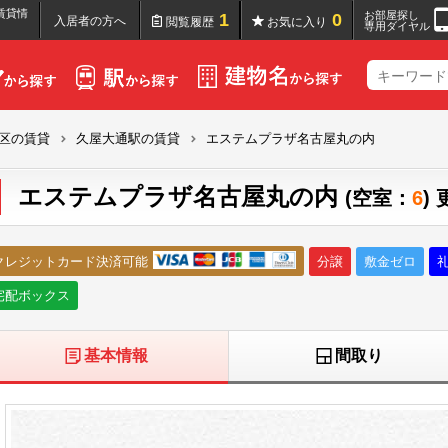
賃貸情
お部屋探し
1
0
入居者の方へ
閲覧履歴
お気に入り
専用ダイヤル
区の賃貸
久屋大通駅の賃貸
エステムプラザ名古屋丸の内
エステムプラザ名古屋丸の内
(空室：
6
)
クレジットカード決済可能
分譲
敷金ゼロ
宅配ボックス
基本情報
間取り