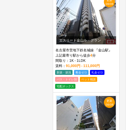
更新
08/08
エスリード金山ル・グラン
名古屋市営地下鉄名城線 『金山駅』
上記最寄り駅から徒歩
4
分
間取り：1K - 1LDK
賃料：
91,000円 - 111,000円
新築・築浅
敷金ゼロ
礼金ゼロ
バス・トイレ別
ペット相談
宅配ボックス
更新
08/08