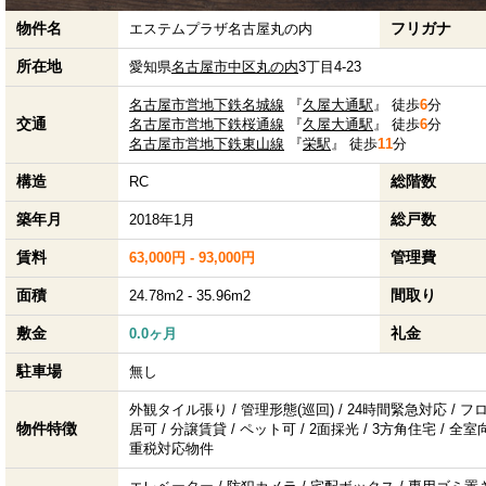
物件名
フリガナ
エステムプラザ名古屋丸の内
所在地
愛知県
名古屋市中区
丸の内
3丁目4-23
名古屋市営地下鉄名城線
『
久屋大通駅
』 徒歩
6
分
交通
名古屋市営地下鉄桜通線
『
久屋大通駅
』 徒歩
6
分
名古屋市営地下鉄東山線
『
栄駅
』 徒歩
11
分
構造
総階数
RC
築年月
総戸数
2018年1月
賃料
管理費
63,000円 - 93,000円
面積
間取り
24.78m2 - 35.96m2
敷金
礼金
0.0ヶ月
駐車場
無し
外観タイル張り / 管理形態(巡回) / 24時間緊急対応 / 
物件特徴
居可 / 分譲賃貸 / ペット可 / 2面採光 / 3方角住宅 / 全室向
重税対応物件