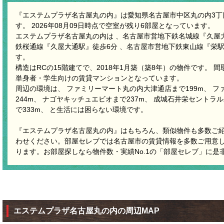
『エステムプラザ名古屋丸の内』は愛知県名古屋市中区丸の内3丁目
す。 2026年08月09日時点で空室が残り6部屋となっています。
エステムプラザ名古屋丸の内は 、名古屋市営地下鉄名城線『久屋大
鉄桜通線『久屋大通駅』徒歩6分 、名古屋市営地下鉄東山線『栄駅
す。
構造はRCの15階建てで、2018年1月築（築8年）の物件です。 間取
単身者・学生向けの賃貸マンションとなっています。
周辺の環境は、 ファミリーマート丸の内大津通店まで199m、 
244m、 ナゴヤキッチュエビオまで237m、 成城石井栄セントラル
で333m、 と生活には困らない環境です。
『エステムプラザ名古屋丸の内』はもちろん、類似物件も多数ご
わせください。部屋セレブでは名古屋市の賃貸情報を多数ご用意
ります。お部屋探しなら物件数・実績No.1の「部屋セレブ」に是
エステムプラザ名古屋丸の内の周辺MAP