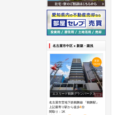
名古屋市中区 x 新築・築浅
更新
08/08
エスリード鶴舞グランパークス
名古屋市営地下鉄鶴舞線 『鶴舞駅』
上記最寄り駅から徒歩
6
分
間取り：1K