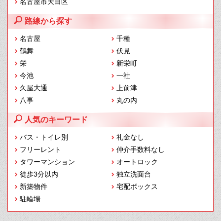
名古屋市天白区
路線から探す
名古屋
千種
鶴舞
伏見
栄
新栄町
今池
一社
久屋大通
上前津
八事
丸の内
人気のキーワード
バス・トイレ別
礼金なし
フリーレント
仲介手数料なし
タワーマンション
オートロック
徒歩3分以内
独立洗面台
新築物件
宅配ボックス
駐輪場