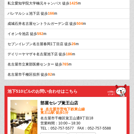
私立愛知学院大学楠元キャンパス 徒歩
1425
m
パレマルシェ池下店 徒歩
166
m
成城石井名古屋セントラルガーデン店 徒歩
504
m
イオン今池店 徒歩
592
m
セブンイレブン名古屋春岡1丁目店 徒歩
26
m
デイリーヤマザキ名古屋池下店 徒歩
186
m
名古屋市立東部医療センター 徒歩
765
m
名古屋市千種区役所 徒歩
92
m
池下510ビルのお問い合わせはこちら
部屋セレブ覚王山店
名古屋市営地下鉄東山線
覚王山駅 徒歩1分
名古屋市千種区覚王山通9丁目18
営業時間：10:00～18:30
TEL：052-757-5577 FAX：052-757-5588