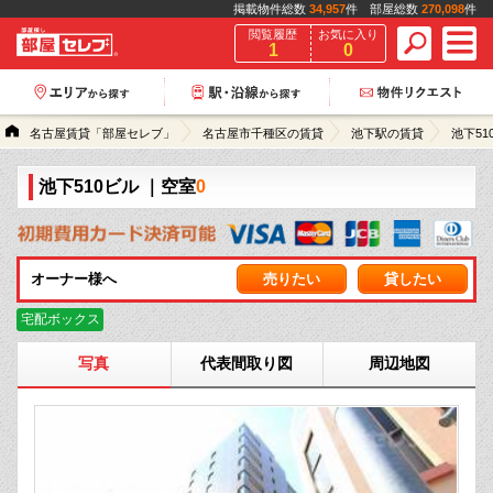
掲載物件総数
34,957
件 部屋総数
270,098
件
閲覧履歴
お気に入り
1
0
名古屋賃貸「部屋セレブ」
名古屋市千種区の賃貸
池下駅の賃貸
池下51
池下510ビル
｜空室
0
オーナー様へ
売りたい
貸したい
宅配ボックス
写真
代表間取り図
周辺地図