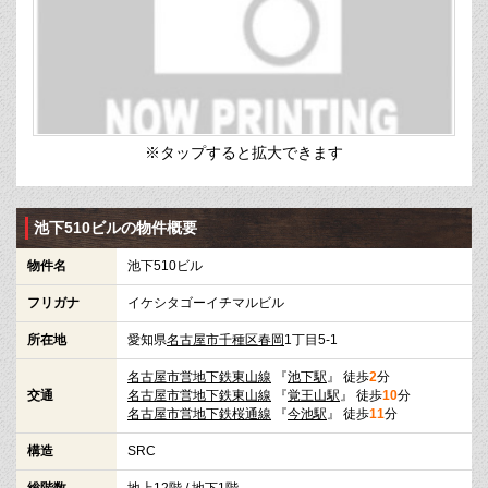
※タップすると拡大できます
池下510ビルの物件概要
物件名
池下510ビル
フリガナ
イケシタゴーイチマルビル
所在地
愛知県
名古屋市千種区
春岡
1丁目5-1
名古屋市営地下鉄東山線
『
池下駅
』 徒歩
2
分
交通
名古屋市営地下鉄東山線
『
覚王山駅
』 徒歩
10
分
名古屋市営地下鉄桜通線
『
今池駅
』 徒歩
11
分
構造
SRC
総階数
地上12階 / 地下1階