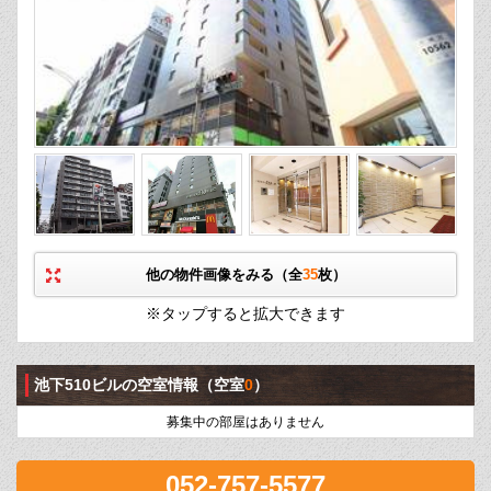
他の物件画像をみる（全
35
枚）
※タップすると拡大できます
池下510ビルの空室情報
（空室
0
）
募集中の部屋はありません
052-757-5577