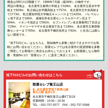
構造はSRCの12階建てで、1988年7月築（築38年）の物件です。
周辺の環境は、 名古屋市立春岡小学校まで428m、 名古屋市立若水中学
校まで829m、 私立椙山女学園高校まで757m、 名古屋市立中央高校ま
で1773m、 私立愛知学院大学楠元キャンパスまで1425m、 パレマルシ
ェ池下店まで166m、 成城石井名古屋セントラルガーデン店まで
504m、 イオン今池店まで592m、 セブンイレブン名古屋春岡1丁目店ま
で26m、 デイリーヤマザキ名古屋池下店まで186m、 名古屋市立東部医
療センターまで765m、 名古屋市千種区役所まで92m、 と生活には困ら
ない環境です。
『池下510ビル』はもちろん、類似物件も多数ご紹介できますのでお気
軽にお問い合わせください。部屋セレブでは名古屋市の賃貸情報を多数
ご用意してお客様のご来店をお待ちしております。お部屋探しなら物件
数・実績No.1の「部屋セレブ」に是非ご来店ください。
池下510ビルのお問い合わせはこちら
部屋セレブ覚王山店
名古屋市営地下鉄東山線
覚王山駅 徒歩1分
名古屋市千種区覚王山通9丁目18
営業時間：10:00～18:30
TEL：052-757-5577 FAX：052-757-5588