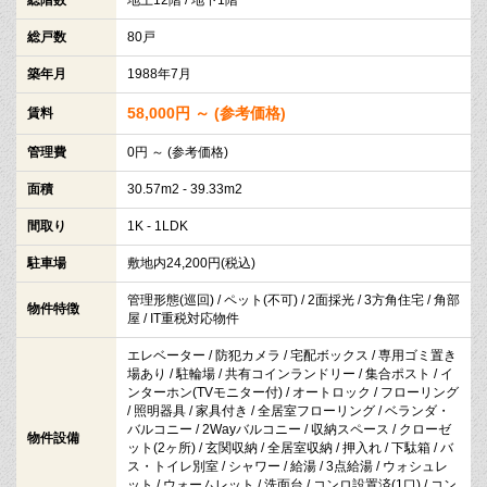
総戸数
80戸
築年月
1988年7月
58,000円 ～ (参考価格)
賃料
管理費
0円 ～ (参考価格)
面積
30.57m2 - 39.33m2
間取り
1K - 1LDK
駐車場
敷地内24,200円(税込)
管理形態(巡回) / ペット(不可) / 2面採光 / 3方角住宅 / 角部
物件特徴
屋 / IT重税対応物件
エレベーター / 防犯カメラ / 宅配ボックス / 専用ゴミ置き
場あり / 駐輪場 / 共有コインランドリー / 集合ポスト / イ
ンターホン(TVモニター付) / オートロック / フローリング
/ 照明器具 / 家具付き / 全居室フローリング / ベランダ・
バルコニー / 2Wayバルコニー / 収納スペース / クローゼ
物件設備
ット(2ヶ所) / 玄関収納 / 全居室収納 / 押入れ / 下駄箱 / バ
ス・トイレ別室 / シャワー / 給湯 / 3点給湯 / ウォシュレ
ット / ウォームレット / 洗面台 / コンロ設置済(1口) / コン