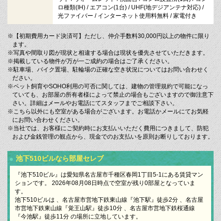
ロ種類(IH) / エアコン(1台) / UHF(地デジアンテナ対応) /
光ファイバー / インターネット使用料無料 / 家電付き
※【初期費用カード決済可】ただし、仲介手数料30,000円以上の物件に限り
ます。
※写真や間取り図が現状と相違する場合は現状を優先させていただきます。
※掲載している物件が万が一ご成約の場合はご了承ください。
※駐車場、バイク置場、駐輪場の正確な空き状況についてはお問い合わせく
ださい。
※ペット飼育やSOHO利用の可否に関しては、建物の管理規約で可能になっ
ていても、お部屋の所有者様によって禁止の場合もございますので御注意下
さい。詳細はメールやお電話にてスタッフまでご相談下さい。
※こちら以外にも空室がある場合がございます。お電話かメールにてお気軽
にお問い合わせください。
※当社では、お客様にご契約時にお支払いいただく費用につきまして、防犯
および金銭管理の観点から、現金でのお支払いを原則お断りしております。
池下510ビルなら部屋セレブ
『池下510ビル』は愛知県名古屋市千種区春岡1丁目5-1にある賃貸マン
ションです。 2026年08月08日時点で空室が残り0部屋となっていま
す。
池下510ビルは 、名古屋市営地下鉄東山線『池下駅』徒歩2分 、名古屋
市営地下鉄東山線『覚王山駅』徒歩10分 、名古屋市営地下鉄桜通線
『今池駅』徒歩11分 の場所に立地しています。