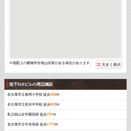
※地図上の建物所在地は誤差がある場合があります。
大きく表示
池下510ビルの周辺施設
名古屋市立春岡小学校 徒歩
428
m
名古屋市立若水中学校 徒歩
829
m
私立椙山女学園高校 徒歩
757
m
名古屋市立中央高校 徒歩
1773
m