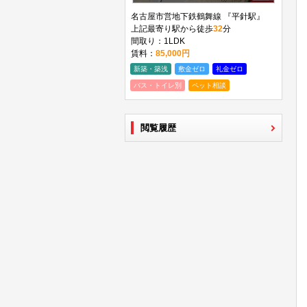
名古屋市営地下鉄鶴舞線 『平針駅』
上記最寄り駅から徒歩
32
分
間取り：1LDK
賃料：
85,000円
新築・築浅
敷金ゼロ
礼金ゼロ
バス・トイレ別
ペット相談
閲覧履歴