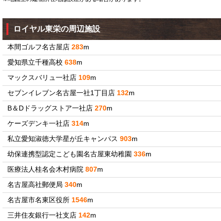
ロイヤル東栄の周辺施設
本間ゴルフ名古屋店
283
m
愛知県立千種高校
638
m
マックスバリュ一社店
109
m
セブンイレブン名古屋一社1丁目店
132
m
B＆Dドラッグストア一社店
270
m
ケーズデンキ一社店
314
m
私立愛知淑徳大学星が丘キャンパス
903
m
幼保連携型認定こども園名古屋東幼稚園
336
m
医療法人桂名会木村病院
807
m
名古屋高社郵便局
340
m
名古屋市名東区役所
1546
m
三井住友銀行一社支店
142
m