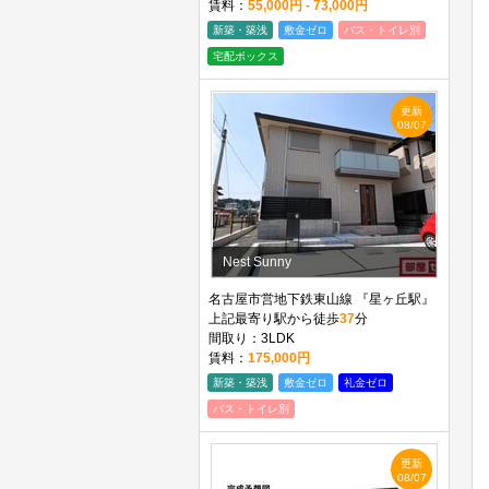
賃料：
55,000円 - 73,000円
新築・築浅
敷金ゼロ
バス・トイレ別
宅配ボックス
更新
08/07
Nest Sunny
名古屋市営地下鉄東山線 『星ヶ丘駅』
上記最寄り駅から徒歩
37
分
間取り：3LDK
賃料：
175,000円
新築・築浅
敷金ゼロ
礼金ゼロ
バス・トイレ別
更新
08/07