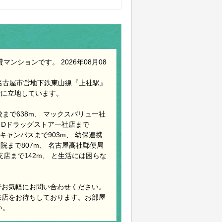
ンションです。 2026年08月08
名古屋市営地下鉄東山線『上社駅』
所に立地しています。
まで638m、 マックスバリュ一社
B＆Dドラッグストア一社店まで
キャンパスまで903m、 幼保連携
院まで807m、 名古屋高社郵便局
支店まで142m、 と生活には困らな
でお気軽にお問い合わせください。
来店をお待ちしております。お部屋
い。