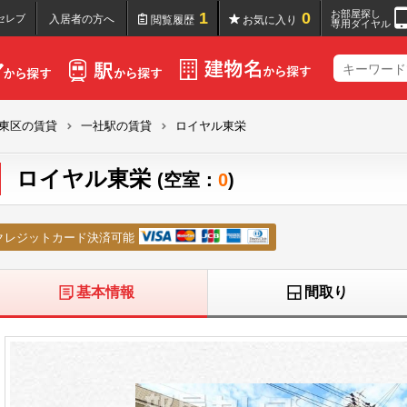
お部屋探し
1
0
セレブ
入居者の方へ
閲覧履歴
お気に入り
専用ダイヤル
東区の賃貸
一社駅の賃貸
ロイヤル東栄
ロイヤル東栄
(空室：
0
)
クレジットカード決済可能
基本情報
間取り