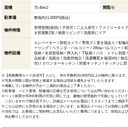
面積
間取り
70.40m2
駐車場
敷地内11,000円(税込)
管理形態(巡回) / 子供可 / 二人入居可 / ファミリータイプ /
物件特徴
き部屋数2室 / 南面リビング / 洗面所にドア
エレベーター / 防犯カメラ / 専用ゴミ置き場あり / 駐輪場
ーリング / ベランダ・バルコニー / 2Wayバルコニー / 収
物件設備
収納 / 全居室収納 / 押入れ / 下駄箱 / バス・トイレ別室 / 
点給湯 / 洗面台 / 洗面所独立 / 洗濯機置き場(室内) / 
市) / カウンターキッチン / 対面キッチン / キッチンに窓
※【初期費用カード決済可】ただし、仲介手数料30,000円以上の物件に限ります
※写真や間取り図が現状と相違する場合は現状を優先させていただきます。
※掲載している物件が万が一ご成約の場合はご了承ください。
※駐車場、バイク置場、駐輪場の正確な空き状況についてはお問い合わせくださ
※ペット飼育やSOHO利用の可否に関しては、建物の管理規約で可能になってい
ございますので御注意下さい。詳細はメールやお電話にてスタッフまでご相談
※こちら以外にも空室がある場合がございます。お電話かメールにてお気軽にお
※当社では、お客様にご契約時にお支払いいただく費用につきまして、防犯およ
則お断りしております。