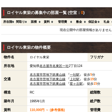
ロイヤル東栄の募集中の部屋一覧
(空室：
0
)
所在階
間取り
面積
賃料
管理費
敷金
保証金
礼金
現在公開中の部屋情報がありません
ロイヤル東栄の物件概要
物件名
フリガナ
ロイヤル東栄
所在地
愛知県
名古屋市名東区
一社
2丁目124
名古屋市営地下鉄東山線
『
一社駅
』 徒歩
5
分
交通
名古屋市営地下鉄東山線
『
上社駅
』 徒歩
19
分
名古屋市営地下鉄東山線
『
星ヶ丘駅
』 徒歩
15
分
構造
総階数
RC
築年月
総戸数
1995年1月
賃料
管理費
110,000円 ～ (参考価格)