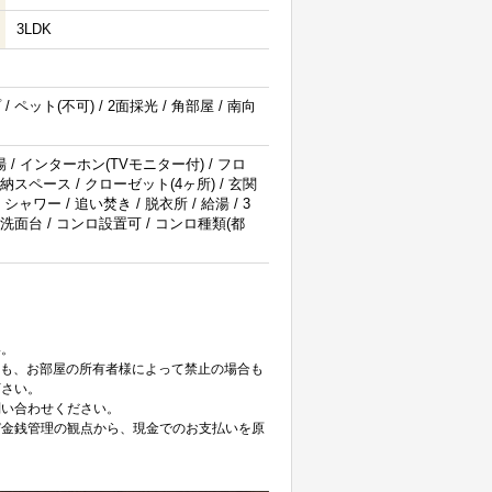
3LDK
 ペット(不可) / 2面採光 / 角部屋 / 南向
 / インターホン(TVモニター付) / フロ
納スペース / クローゼット(4ヶ所) / 玄関
シャワー / 追い焚き / 脱衣所 / 給湯 / 3
独立洗面台 / コンロ設置可 / コンロ種類(都
。
い。
ても、お部屋の所有者様によって禁止の場合も
下さい。
問い合わせください。
び金銭管理の観点から、現金でのお支払いを原