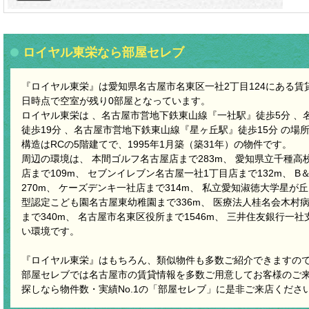
ロイヤル東栄なら部屋セレブ
『ロイヤル東栄』は愛知県名古屋市名東区一社2丁目124にある賃貸マ
日時点で空室が残り0部屋となっています。
ロイヤル東栄は 、名古屋市営地下鉄東山線『一社駅』徒歩5分 、
徒歩19分 、名古屋市営地下鉄東山線『星ヶ丘駅』徒歩15分 の場
構造はRCの5階建てで、1995年1月築（築31年）の物件です。
周辺の環境は、 本間ゴルフ名古屋店まで283m、 愛知県立千種高校
店まで109m、 セブンイレブン名古屋一社1丁目店まで132m、 
270m、 ケーズデンキ一社店まで314m、 私立愛知淑徳大学星が丘
型認定こども園名古屋東幼稚園まで336m、 医療法人桂名会木村病
まで340m、 名古屋市名東区役所まで1546m、 三井住友銀行一社
い環境です。
『ロイヤル東栄』はもちろん、類似物件も多数ご紹介できますの
部屋セレブでは名古屋市の賃貸情報を多数ご用意してお客様のご
探しなら物件数・実績No.1の「部屋セレブ」に是非ご来店くださ