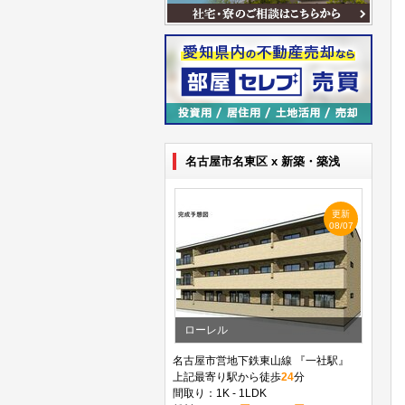
名古屋市名東区 x 新築・築浅
更新
08/07
ローレル
名古屋市営地下鉄東山線 『一社駅』
上記最寄り駅から徒歩
24
分
間取り：1K - 1LDK