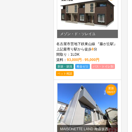
メゾン・ド・ソレイユ
名古屋市営地下鉄東山線 『藤が丘駅』
上記最寄り駅から徒歩
8
分
間取り：1LDK
賃料：
93,000円 - 95,000円
新築・築浅
敷金ゼロ
バス・トイレ別
ペット相談
更新
08/07
MAISONETTE LAND 梅森坂西