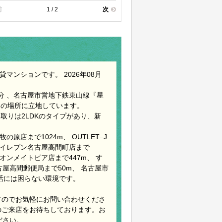
前
1 / 2
次
マンションです。 2026年08月
分 、名古屋市営地下鉄東山線『星
 の場所に立地しています。
間取りは2LDKのタイプがあり、新
原店まで1024m、 OUTLET−J
ブンイレブン名古屋高間町店まで
オンメイトピア店まで447m、 す
古屋高間郵便局まで50m、 名古屋市
生活には困らない環境です。
すのでお気軽にお問い合わせくださ
のご来店をお待ちしております。お
ださい。