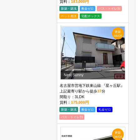
賃料：
183,000円
新築・築浅
敷金ゼロ
バス・トイレ別
ペット相談
宅配ボックス
更新
08/08
Nest Sunny
名古屋市営地下鉄東山線 『星ヶ丘駅』
上記最寄り駅から徒歩
37
分
間取り：3LDK
賃料：
175,000円
新築・築浅
敷金ゼロ
礼金ゼロ
バス・トイレ別
更新
08/08