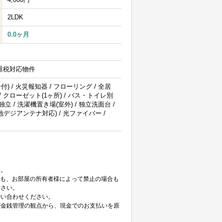
2LDK
0.0ヶ月
IT重税対応物件
) / 火災報知器 / フローリング / 全居
 クローゼット(1ヶ所) / バス・トイレ別
面所独立 / 洗濯機置き場(室外) / 独立洗面台 /
F(地デジアンテナ対応) / 光ファイバー /
。
い。
ても、お部屋の所有者様によって禁止の場合も
下さい。
問い合わせください。
び金銭管理の観点から、現金でのお支払いを原