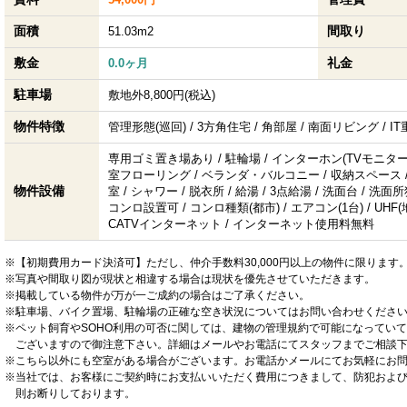
面積
間取り
51.03m2
敷金
礼金
0.0ヶ月
駐車場
敷地外8,800円(税込)
物件特徴
管理形態(巡回) / 3方角住宅 / 角部屋 / 南面リビング / 
専用ゴミ置き場あり / 駐輪場 / インターホン(TVモニター付
室フローリング / ベランダ・バルコニー / 収納スペース /
物件設備
室 / シャワー / 脱衣所 / 給湯 / 3点給湯 / 洗面台 / 洗
コンロ設置可 / コンロ種類(都市) / エアコン(1台) / UH
CATVインターネット / インターネット使用料無料
※【初期費用カード決済可】ただし、仲介手数料30,000円以上の物件に限ります
※写真や間取り図が現状と相違する場合は現状を優先させていただきます。
※掲載している物件が万が一ご成約の場合はご了承ください。
※駐車場、バイク置場、駐輪場の正確な空き状況についてはお問い合わせくださ
※ペット飼育やSOHO利用の可否に関しては、建物の管理規約で可能になってい
ございますので御注意下さい。詳細はメールやお電話にてスタッフまでご相談
※こちら以外にも空室がある場合がございます。お電話かメールにてお気軽にお
※当社では、お客様にご契約時にお支払いいただく費用につきまして、防犯およ
則お断りしております。