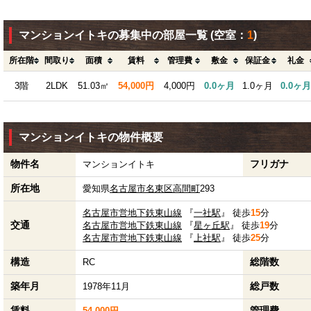
マンションイトキの募集中の部屋一覧
(空室：
1
)
所在階
間取り
面積
賃料
管理費
敷金
保証金
礼金
3階
2LDK
51.03㎡
54,000円
4,000円
0.0ヶ月
1.0ヶ月
0.0ヶ月
マンションイトキの物件概要
物件名
フリガナ
マンションイトキ
所在地
愛知県
名古屋市名東区
高間町
293
名古屋市営地下鉄東山線
『
一社駅
』 徒歩
15
分
交通
名古屋市営地下鉄東山線
『
星ヶ丘駅
』 徒歩
19
分
名古屋市営地下鉄東山線
『
上社駅
』 徒歩
25
分
構造
総階数
RC
築年月
総戸数
1978年11月
賃料
管理費
54,000円