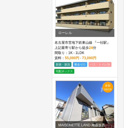
ローレル
名古屋市営地下鉄東山線 『一社駅』
上記最寄り駅から徒歩
24
分
間取り：1K - 1LDK
賃料：
55,000円 - 73,000円
新築・築浅
敷金ゼロ
バス・トイレ別
宅配ボックス
更新
08/08
MAISONETTE LAND 梅森坂西