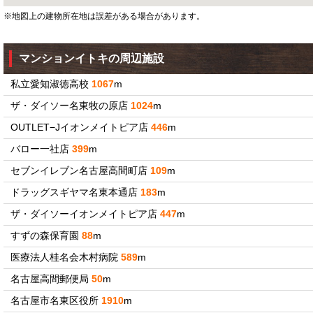
※地図上の建物所在地は誤差がある場合があります。
マンションイトキの周辺施設
私立愛知淑徳高校
1067
m
ザ・ダイソー名東牧の原店
1024
m
OUTLET−Jイオンメイトピア店
446
m
バロー一社店
399
m
セブンイレブン名古屋高間町店
109
m
ドラッグスギヤマ名東本通店
183
m
ザ・ダイソーイオンメイトピア店
447
m
すずの森保育園
88
m
医療法人桂名会木村病院
589
m
名古屋高間郵便局
50
m
名古屋市名東区役所
1910
m