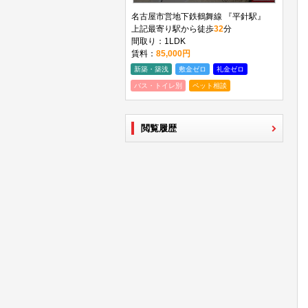
名古屋市営地下鉄鶴舞線 『平針駅』
上記最寄り駅から徒歩
32
分
間取り：1LDK
賃料：
85,000円
新築・築浅
敷金ゼロ
礼金ゼロ
バス・トイレ別
ペット相談
閲覧履歴