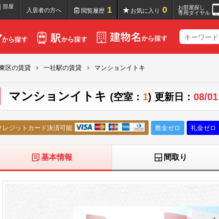
｜部屋
お部屋探し
1
0
入居者の方へ
閲覧履歴
お気に入り
専用ダイヤル
東区の賃貸
一社駅の賃貸
マンションイトキ
マンションイトキ
(空室：
1
) 更新日：
08/01
クレジットカード決済可能
敷金ゼロ
礼金ゼロ
基本情報
間取り