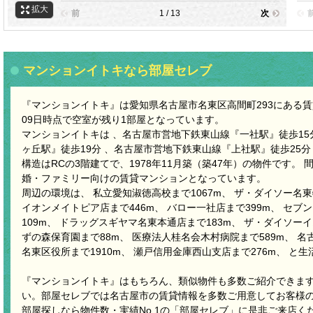
拡大
前
1 / 13
次
マンションイトキなら部屋セレブ
『マンションイトキ』は愛知県名古屋市名東区高間町293にある賃貸
09日時点で空室が残り1部屋となっています。
マンションイトキは 、名古屋市営地下鉄東山線『一社駅』徒歩15
ヶ丘駅』徒歩19分 、名古屋市営地下鉄東山線『上社駅』徒歩25分
構造はRCの3階建てで、1978年11月築（築47年）の物件です。 
婚・ファミリー向けの賃貸マンションとなっています。
周辺の環境は、 私立愛知淑徳高校まで1067m、 ザ・ダイソー名東牧の
イオンメイトピア店まで446m、 バロー一社店まで399m、 セ
109m、 ドラッグスギヤマ名東本通店まで183m、 ザ・ダイソーイ
ずの森保育園まで88m、 医療法人桂名会木村病院まで589m、 名
名東区役所まで1910m、 瀬戸信用金庫西山支店まで276m、 と
『マンションイトキ』はもちろん、類似物件も多数ご紹介できま
い。部屋セレブでは名古屋市の賃貸情報を多数ご用意してお客様
部屋探しなら物件数・実績No.1の「部屋セレブ」に是非ご来店く