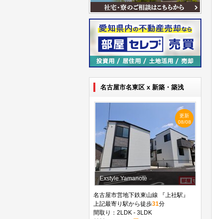
名古屋市名東区 x 新築・築浅
更新
08/08
Exstyle Yamanote
名古屋市営地下鉄東山線 『上社駅』
上記最寄り駅から徒歩
31
分
間取り：2LDK - 3LDK