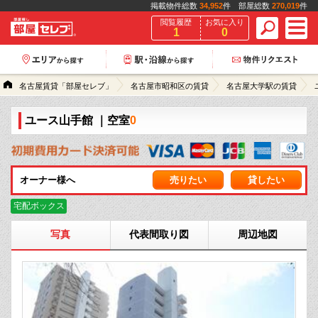
掲載物件総数
34,952
件 部屋総数
270,019
件
閲覧履歴
お気に入り
1
0
名古屋賃貸「部屋セレブ」
名古屋市昭和区の賃貸
名古屋大学駅の賃貸
ユース山手館
｜空室
0
オーナー様へ
売りたい
貸したい
宅配ボックス
写真
代表間取り図
周辺地図