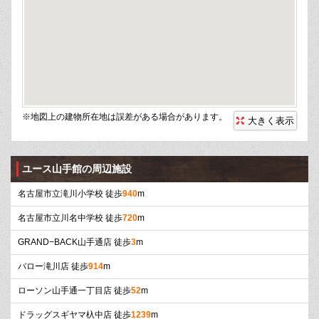
※地図上の建物所在地は誤差がある場合があります。
大きく表示
ユース山手館の周辺施設
名古屋市立滝川小学校 徒歩
940
m
名古屋市立川名中学校 徒歩
720
m
GRAND−BACK山手通店 徒歩
3
m
バロー滝川店 徒歩
914
m
ローソン山手通一丁目店 徒歩
52
m
ドラッグスギヤマ杁中店 徒歩
1239
m