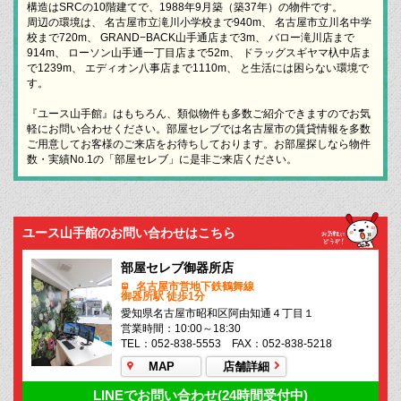
構造はSRCの10階建てで、1988年9月築（築37年）の物件です。
周辺の環境は、 名古屋市立滝川小学校まで940m、 名古屋市立川名中学
校まで720m、 GRAND−BACK山手通店まで3m、 バロー滝川店まで
914m、 ローソン山手通一丁目店まで52m、 ドラッグスギヤマ杁中店ま
で1239m、 エディオン八事店まで1110m、 と生活には困らない環境で
す。
『ユース山手館』はもちろん、類似物件も多数ご紹介できますのでお気
軽にお問い合わせください。部屋セレブでは名古屋市の賃貸情報を多数
ご用意してお客様のご来店をお待ちしております。お部屋探しなら物件
数・実績No.1の「部屋セレブ」に是非ご来店ください。
ユース山手館のお問い合わせはこちら
部屋セレブ御器所店
名古屋市営地下鉄鶴舞線
御器所駅 徒歩1分
愛知県名古屋市昭和区阿由知通４丁目１
営業時間：10:00～18:30
TEL：052-838-5553 FAX：052-838-5218
MAP
店舗詳細
LINEでお問い合わせ(24時間受付中)