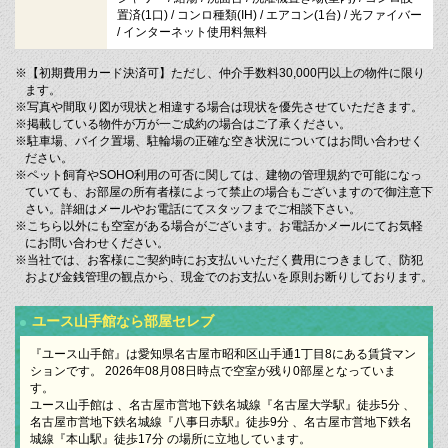
置済(1口) / コンロ種類(IH) / エアコン(1台) / 光ファイバー
/ インターネット使用料無料
※【初期費用カード決済可】ただし、仲介手数料30,000円以上の物件に限り
ます。
※写真や間取り図が現状と相違する場合は現状を優先させていただきます。
※掲載している物件が万が一ご成約の場合はご了承ください。
※駐車場、バイク置場、駐輪場の正確な空き状況についてはお問い合わせく
ださい。
※ペット飼育やSOHO利用の可否に関しては、建物の管理規約で可能になっ
ていても、お部屋の所有者様によって禁止の場合もございますので御注意下
さい。詳細はメールやお電話にてスタッフまでご相談下さい。
※こちら以外にも空室がある場合がございます。お電話かメールにてお気軽
にお問い合わせください。
※当社では、お客様にご契約時にお支払いいただく費用につきまして、防犯
および金銭管理の観点から、現金でのお支払いを原則お断りしております。
ユース山手館なら部屋セレブ
『ユース山手館』は愛知県名古屋市昭和区山手通1丁目8にある賃貸マン
ションです。 2026年08月08日時点で空室が残り0部屋となっていま
す。
ユース山手館は 、名古屋市営地下鉄名城線『名古屋大学駅』徒歩5分 、
名古屋市営地下鉄名城線『八事日赤駅』徒歩9分 、名古屋市営地下鉄名
城線『本山駅』徒歩17分 の場所に立地しています。