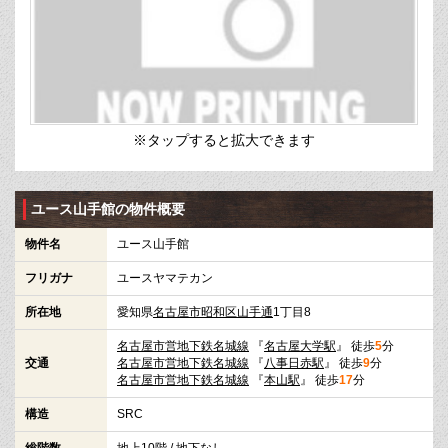
※タップすると拡大できます
ユース山手館の物件概要
物件名
ユース山手館
フリガナ
ユースヤマテカン
所在地
愛知県
名古屋市昭和区
山手通
1丁目8
名古屋市営地下鉄名城線
『
名古屋大学駅
』 徒歩
5
分
交通
名古屋市営地下鉄名城線
『
八事日赤駅
』 徒歩
9
分
名古屋市営地下鉄名城線
『
本山駅
』 徒歩
17
分
構造
SRC
総階数
地上10階 / 地下なし