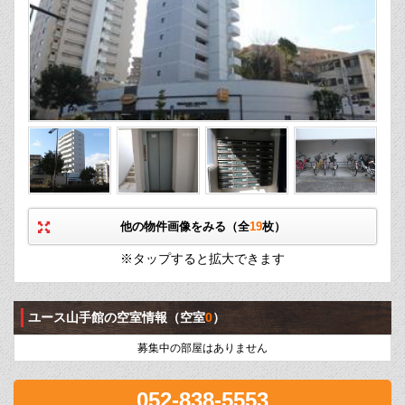
他の物件画像をみる（全
19
枚）
※タップすると拡大できます
ユース山手館の空室情報
（空室
0
）
募集中の部屋はありません
052-838-5553