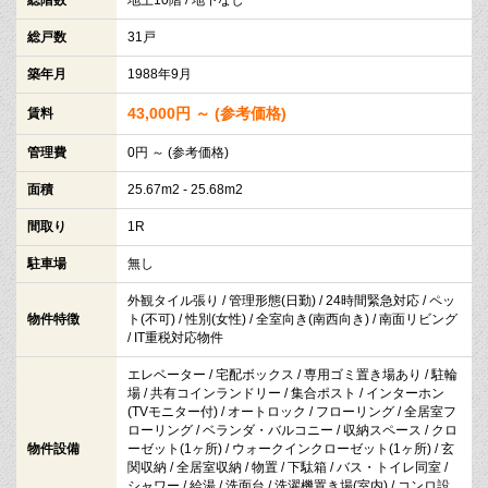
総戸数
31戸
築年月
1988年9月
43,000円 ～ (参考価格)
賃料
管理費
0円 ～ (参考価格)
面積
25.67m2 - 25.68m2
間取り
1R
駐車場
無し
外観タイル張り / 管理形態(日勤) / 24時間緊急対応 / ペッ
物件特徴
ト(不可) / 性別(女性) / 全室向き(南西向き) / 南面リビング
/ IT重税対応物件
エレベーター / 宅配ボックス / 専用ゴミ置き場あり / 駐輪
場 / 共有コインランドリー / 集合ポスト / インターホン
(TVモニター付) / オートロック / フローリング / 全居室フ
ローリング / ベランダ・バルコニー / 収納スペース / クロ
物件設備
ーゼット(1ヶ所) / ウォークインクローゼット(1ヶ所) / 玄
関収納 / 全居室収納 / 物置 / 下駄箱 / バス・トイレ同室 /
シャワー / 給湯 / 洗面台 / 洗濯機置き場(室内) / コンロ設