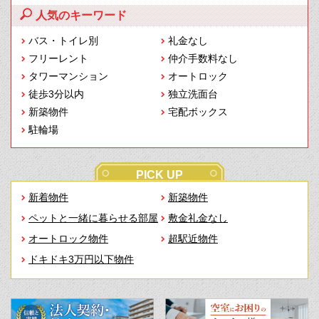
人気のキーワード
バス・トイレ別
礼金なし
フリーレント
仲介手数料なし
タワーマンション
オートロック
徒歩3分以内
独立洗面台
新築物件
宅配ボックス
駐輪場
PICK UP
新着物件
新築物件
ペットと一緒に暮らせる部屋
敷金礼金なし
オートロック物件
超駅近物件
ドキドキ3万円以下物件