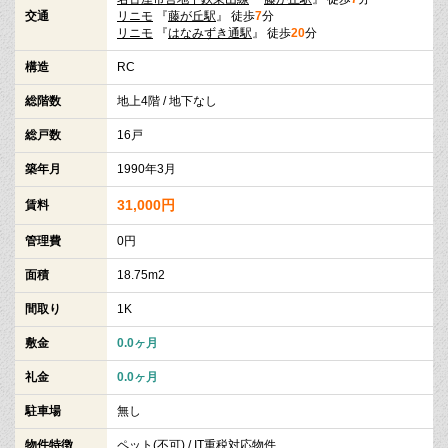
交通
リニモ
『
藤が丘駅
』 徒歩
7
分
リニモ
『
はなみずき通駅
』 徒歩
20
分
構造
RC
総階数
地上4階 / 地下なし
総戸数
16戸
築年月
1990年3月
31,000円
賃料
管理費
0円
面積
18.75m2
間取り
1K
敷金
0.0ヶ月
礼金
0.0ヶ月
駐車場
無し
物件特徴
ペット(不可) / IT重税対応物件