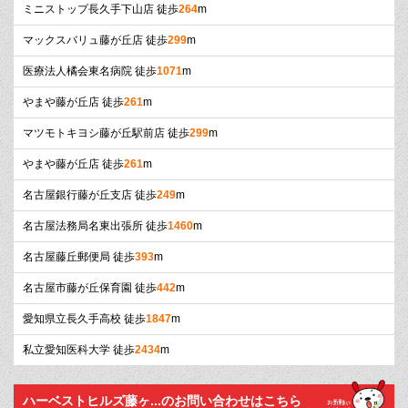
ミニストップ長久手下山店 徒歩
264
m
マックスバリュ藤が丘店 徒歩
299
m
医療法人橘会東名病院 徒歩
1071
m
やまや藤が丘店 徒歩
261
m
マツモトキヨシ藤が丘駅前店 徒歩
299
m
やまや藤が丘店 徒歩
261
m
名古屋銀行藤が丘支店 徒歩
249
m
名古屋法務局名東出張所 徒歩
1460
m
名古屋藤丘郵便局 徒歩
393
m
名古屋市藤が丘保育園 徒歩
442
m
愛知県立長久手高校 徒歩
1847
m
私立愛知医科大学 徒歩
2434
m
ハーベストヒルズ藤ヶ...のお問い合わせはこちら