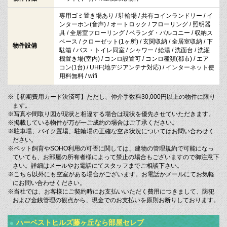
専用ゴミ置き場あり / 駐輪場 / 共有コインランドリー / イ
ンターホン(音声) / オートロック / フローリング / 照明器
具 / 全居室フローリング / ベランダ・バルコニー / 収納ス
ペース / クローゼット(1ヶ所) / 玄関収納 / 全居室収納 / 下
物件設備
駄箱 / バス・トイレ同室 / シャワー / 給湯 / 洗面台 / 洗濯
機置き場(室内) / コンロ設置可 / コンロ種類(都市) / エア
コン(1台) / UHF(地デジアンテナ対応) / インターネット使
用料無料 / wifi
※【初期費用カード決済可】ただし、仲介手数料30,000円以上の物件に限り
ます。
※写真や間取り図が現状と相違する場合は現状を優先させていただきます。
※掲載している物件が万が一ご成約の場合はご了承ください。
※駐車場、バイク置場、駐輪場の正確な空き状況についてはお問い合わせく
ださい。
※ペット飼育やSOHO利用の可否に関しては、建物の管理規約で可能になっ
ていても、お部屋の所有者様によって禁止の場合もございますので御注意下
さい。詳細はメールやお電話にてスタッフまでご相談下さい。
※こちら以外にも空室がある場合がございます。お電話かメールにてお気軽
にお問い合わせください。
※当社では、お客様にご契約時にお支払いいただく費用につきまして、防犯
および金銭管理の観点から、現金でのお支払いを原則お断りしております。
ハーベストヒルズ藤ヶ丘なら部屋セレブ