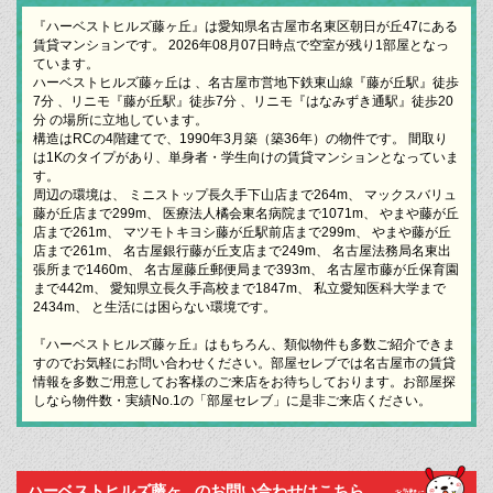
『ハーベストヒルズ藤ヶ丘』は愛知県名古屋市名東区朝日が丘47にある
賃貸マンションです。 2026年08月07日時点で空室が残り1部屋となっ
ています。
ハーベストヒルズ藤ヶ丘は 、名古屋市営地下鉄東山線『藤が丘駅』徒歩
7分 、リニモ『藤が丘駅』徒歩7分 、リニモ『はなみずき通駅』徒歩20
分 の場所に立地しています。
構造はRCの4階建てで、1990年3月築（築36年）の物件です。 間取り
は1Kのタイプがあり、単身者・学生向けの賃貸マンションとなっていま
す。
周辺の環境は、 ミニストップ長久手下山店まで264m、 マックスバリュ
藤が丘店まで299m、 医療法人橘会東名病院まで1071m、 やまや藤が丘
店まで261m、 マツモトキヨシ藤が丘駅前店まで299m、 やまや藤が丘
店まで261m、 名古屋銀行藤が丘支店まで249m、 名古屋法務局名東出
張所まで1460m、 名古屋藤丘郵便局まで393m、 名古屋市藤が丘保育園
まで442m、 愛知県立長久手高校まで1847m、 私立愛知医科大学まで
2434m、 と生活には困らない環境です。
『ハーベストヒルズ藤ヶ丘』はもちろん、類似物件も多数ご紹介できま
すのでお気軽にお問い合わせください。部屋セレブでは名古屋市の賃貸
情報を多数ご用意してお客様のご来店をお待ちしております。お部屋探
しなら物件数・実績No.1の「部屋セレブ」に是非ご来店ください。
ハーベストヒルズ藤ヶ...のお問い合わせはこちら