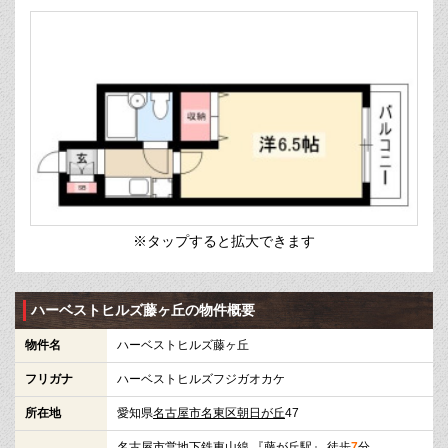
※タップすると拡大できます
ハーベストヒルズ藤ヶ丘の物件概要
物件名
ハーベストヒルズ藤ヶ丘
フリガナ
ハーベストヒルズフジガオカケ
所在地
愛知県
名古屋市名東区
朝日が丘
47
名古屋市営地下鉄東山線
『
藤が丘駅
』 徒歩
7
分