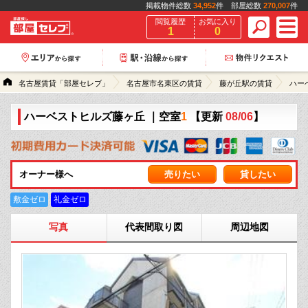
掲載物件総数
34,952
件 部屋総数
270,007
件
閲覧履歴
お気に入り
1
0
名古屋賃貸「部屋セレブ」
名古屋市名東区の賃貸
藤が丘駅の賃貸
ハー
ハーベストヒルズ藤ヶ丘
｜空室
1
【更新
08/06
】
オーナー様へ
売りたい
貸したい
敷金ゼロ
礼金ゼロ
写真
代表間取り図
周辺地図