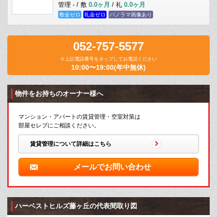
管理 - / 敷
0.0ヶ月
/ 礼
0.0ヶ月
敷金ゼロ
礼金ゼロ
パノラマ画像あり
052-757-5577
※上記電話番号をタップしてお電話ください
10:00〜19:00(年中無休)
物件をお持ちのオーナー様へ
マンション・アパートの賃貸管理・空室対策は
部屋セレブにご相談ください。
賃貸管理について詳細はこちら
メールでお問い合わせ
ハーベストヒルズ藤ヶ丘の代表間取り図