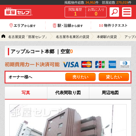
掲載物件総数
34,952
件 部屋総数
270,019
件
閲覧履歴
お気に入り
1
0
名古屋賃貸「部屋セレブ」
名古屋市名東区の賃貸
本郷駅の賃貸
アップ
アップルコート本郷
｜空室
0
オーナー様へ
売りたい
貸したい
写真
代表間取り図
周辺地図