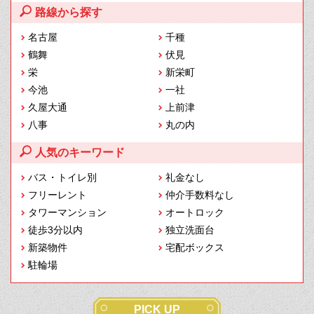
路線から探す
名古屋
千種
鶴舞
伏見
栄
新栄町
今池
一社
久屋大通
上前津
八事
丸の内
人気のキーワード
バス・トイレ別
礼金なし
フリーレント
仲介手数料なし
タワーマンション
オートロック
徒歩3分以内
独立洗面台
新築物件
宅配ボックス
駐輪場
PICK UP