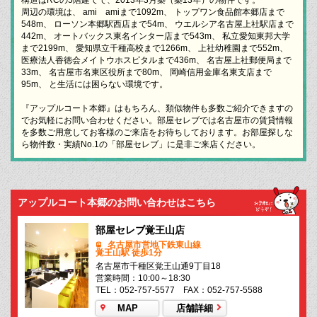
周辺の環境は、 ami amiまで1092m、 トップワン食品館本郷店まで
548m、 ローソン本郷駅西店まで54m、 ウエルシア名古屋上社駅店まで
442m、 オートバックス東名インター店まで543m、 私立愛知東邦大学
まで2199m、 愛知県立千種高校まで1266m、 上社幼稚園まで552m、
医療法人香徳会メイトウホスピタルまで436m、 名古屋上社郵便局まで
33m、 名古屋市名東区役所まで80m、 岡崎信用金庫名東支店まで
95m、 と生活には困らない環境です。
『アップルコート本郷』はもちろん、類似物件も多数ご紹介できますの
でお気軽にお問い合わせください。部屋セレブでは名古屋市の賃貸情報
を多数ご用意してお客様のご来店をお待ちしております。お部屋探しな
ら物件数・実績No.1の「部屋セレブ」に是非ご来店ください。
アップルコート本郷のお問い合わせはこちら
部屋セレブ覚王山店
名古屋市営地下鉄東山線
覚王山駅 徒歩1分
名古屋市千種区覚王山通9丁目18
営業時間：10:00～18:30
TEL：052-757-5577 FAX：052-757-5588
MAP
店舗詳細