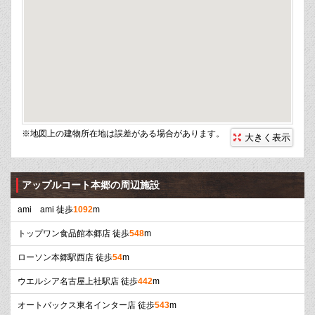
※地図上の建物所在地は誤差がある場合があります。
大きく表示
アップルコート本郷の周辺施設
ami ami 徒歩
1092
m
トップワン食品館本郷店 徒歩
548
m
ローソン本郷駅西店 徒歩
54
m
ウエルシア名古屋上社駅店 徒歩
442
m
オートバックス東名インター店 徒歩
543
m