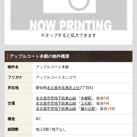
※タップすると拡大できます
アップルコート本郷の物件概要
物件名
アップルコート本郷
フリガナ
アップルコートホンゴウ
所在地
愛知県
名古屋市名東区
上社
2丁目61
名古屋市営地下鉄東山線
『
本郷駅
』 徒歩
5
分
交通
名古屋市営地下鉄東山線
『
上社駅
』 徒歩
8
分
名古屋市営地下鉄東山線
『
藤が丘駅
』 徒歩
19
分
構造
RC
総階数
地上5階 / 地下なし