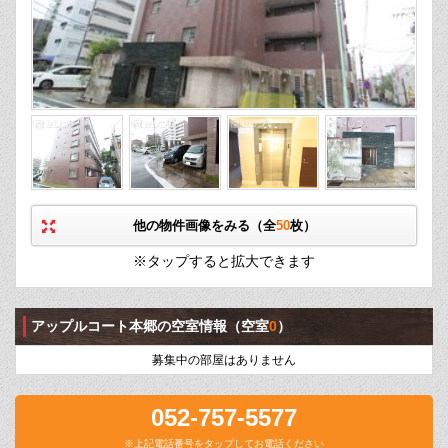
他の物件画像をみる（全
50
枚）
※タップすると拡大できます
アップルコート本郷の空室情報
（空室
0
）
募集中の部屋はありません
052-757-5577
※上記電話番号をタップしてお電話ください