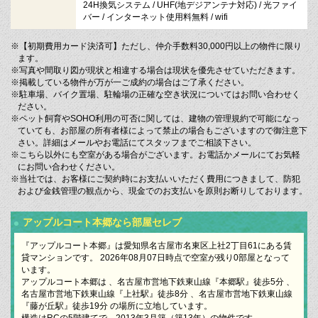
24H換気システム / UHF(地デジアンテナ対応) / 光ファイ
バー / インターネット使用料無料 / wifi
※【初期費用カード決済可】ただし、仲介手数料30,000円以上の物件に限り
ます。
※写真や間取り図が現状と相違する場合は現状を優先させていただきます。
※掲載している物件が万が一ご成約の場合はご了承ください。
※駐車場、バイク置場、駐輪場の正確な空き状況についてはお問い合わせく
ださい。
※ペット飼育やSOHO利用の可否に関しては、建物の管理規約で可能になっ
ていても、お部屋の所有者様によって禁止の場合もございますので御注意下
さい。詳細はメールやお電話にてスタッフまでご相談下さい。
※こちら以外にも空室がある場合がございます。お電話かメールにてお気軽
にお問い合わせください。
※当社では、お客様にご契約時にお支払いいただく費用につきまして、防犯
および金銭管理の観点から、現金でのお支払いを原則お断りしております。
アップルコート本郷なら部屋セレブ
『アップルコート本郷』は愛知県名古屋市名東区上社2丁目61にある賃
貸マンションです。 2026年08月07日時点で空室が残り0部屋となって
います。
アップルコート本郷は 、名古屋市営地下鉄東山線『本郷駅』徒歩5分 、
名古屋市営地下鉄東山線『上社駅』徒歩8分 、名古屋市営地下鉄東山線
『藤が丘駅』徒歩19分 の場所に立地しています。
構造はRCの5階建てで、2013年3月築（築13年）の物件です。