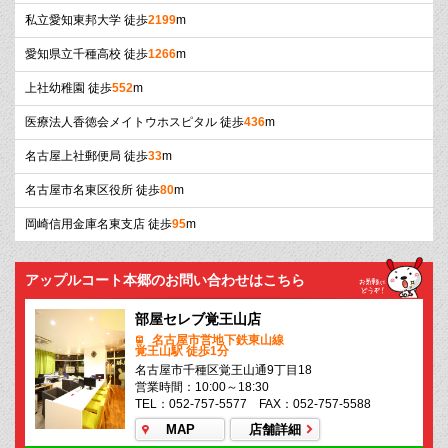
私立愛知東邦大学 徒歩
2199
m
愛知県立千種高校 徒歩
1266
m
上社幼稚園 徒歩
552
m
医療法人香徳会メイトウホスピタル 徒歩
436
m
名古屋上社郵便局 徒歩
33
m
名古屋市名東区役所 徒歩
80
m
岡崎信用金庫名東支店 徒歩
95
m
アップルコート本郷のお問い合わせはこちら
部屋セレブ覚王山店
名古屋市営地下鉄東山線
覚王山駅 徒歩1分
名古屋市千種区覚王山通9丁目18
営業時間：10:00～18:30
TEL：052-757-5577 FAX：052-757-5588
MAP
店舗詳細