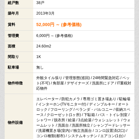
総戸数
38戸
築年月
2013年3月
52,000円 ～ (参考価格)
賃料
管理費
6,000円 ～ (参考価格)
面積
24.60m2
間取り
1K
駐車場
無し
外観タイル張り / 管理形態(巡回) / 24時間緊急対応 / ペッ
物件特徴
ト(不可) / 角部屋 / デザイナーズ / 洗面所にドア / IT重税対
応物件
エレベーター / 防犯カメラ / 専用ゴミ置き場あり / 駐輪場
/ インターホン(TVモニター付) / ディンブルキー / オート
ロック / フローリング / ベランダ・バルコニー / 収納スペ
ース / クローゼット(1ヶ所) / 下駄箱 / バス・トイレ別室 /
シャワー / 脱衣所 / 給湯 / 3点給湯 / ウォシュレット / ウォ
物件設備
ームレット / 洗面台 / 洗面所独立 / シャンプードレッサー
/ 洗濯機置き場(室内) / 独立洗面台 / コンロ設置済(2口) /
コンロ種類(都市) / システムキッチン / エアコン(1台) /