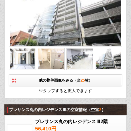
他の物件画像をみる（全
25
枚）
※タップすると拡大できます
プレサンス丸の内レジデンスⅢの空室情報
（空室
2
）
プレサンス丸の内レジデンスⅢ2階
56,410円