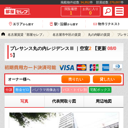
掲載物件総数
34,952
件 部屋総数
270,007
件
閲覧履歴
お気に入り
1
0
名古屋賃貸「部屋セレブ」
名古屋市中区の賃貸
丸の内駅の賃貸
プレサ
プレサンス丸の内レジデンスⅢ
｜空室
2
【更新
08/0
5
】
オーナー様へ
売りたい
貸したい
分譲
敷金ゼロ
パノラマ画像あり
バス・トイレ別
宅配ボックス
写真
代表間取り図
周辺地図