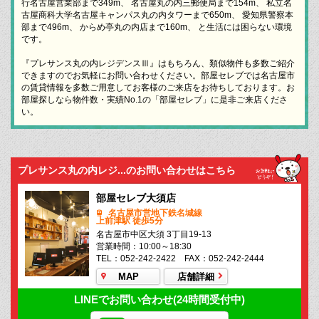
行名古屋営業部まで349m、 名古屋丸の内三郵便局まで154m、 私立名
古屋商科大学名古屋キャンパス丸の内タワーまで650m、 愛知県警察本
部まで496m、 からめ亭丸の内店まで160m、 と生活には困らない環境
です。
『プレサンス丸の内レジデンスⅢ』はもちろん、類似物件も多数ご紹介
できますのでお気軽にお問い合わせください。部屋セレブでは名古屋市
の賃貸情報を多数ご用意してお客様のご来店をお待ちしております。お
部屋探しなら物件数・実績No.1の「部屋セレブ」に是非ご来店くださ
い。
プレサンス丸の内レジ...のお問い合わせはこちら
部屋セレブ大須店
名古屋市営地下鉄名城線
上前津駅 徒歩5分
名古屋市中区大須 3丁目19-13
営業時間：10:00～18:30
TEL：052-242-2422 FAX：052-242-2444
MAP
店舗詳細
LINEでお問い合わせ(24時間受付中)