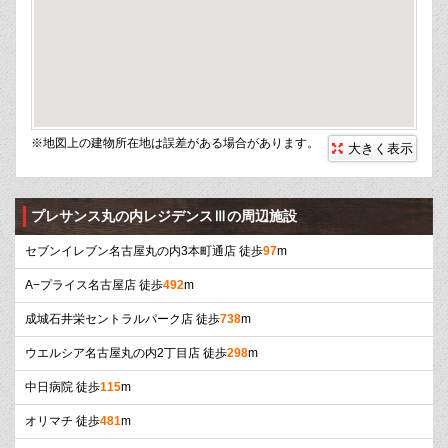
※地図上の建物所在地は誤差がある場合があります。
大きく表示
プレサンス丸の内レジデンスⅢの周辺施設
セブンイレブン名古屋丸の内3本町通店 徒歩
97
m
A−プライス名古屋店 徒歩
492
m
成城石井栄セントラルパーク店 徒歩
738
m
ウエルシア名古屋丸の内2丁目店 徒歩
298
m
中日病院 徒歩
115
m
オリマチ 徒歩
481
m