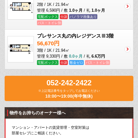
2階 / 1K / 21.94㎡
管理 6,590円 / 敷
1.0ヶ月
/ 礼
1.0ヶ月
宅配ボックス
分譲
パノラマ画像あり
バス・トイレ別
プレサンス丸の内レジデンスⅢ3階
56,670円
3階 / 1K / 21.94㎡
管理 9,330円 / 敷
0.0ヶ月
/ 礼
6.6万円
宅配ボックス
分譲
敷金ゼロ
バス・トイレ別
052-242-2422
※上記電話番号をタップしてお電話ください
10:00〜19:00(年中無休)
物件をお持ちのオーナー様へ
マンション・アパートの賃貸管理・空室対策は
部屋セレブにご相談ください。