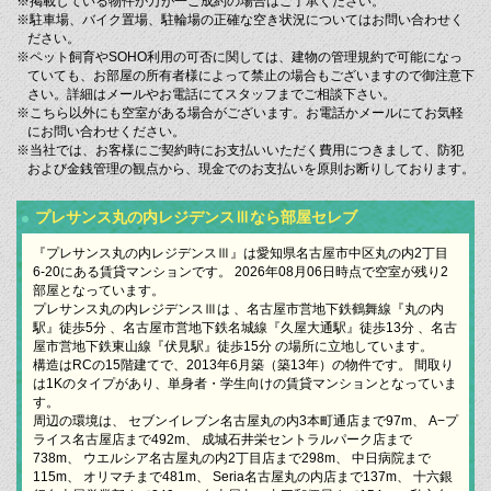
※掲載している物件が万が一ご成約の場合はご了承ください。
※駐車場、バイク置場、駐輪場の正確な空き状況についてはお問い合わせく
ださい。
※ペット飼育やSOHO利用の可否に関しては、建物の管理規約で可能になっ
ていても、お部屋の所有者様によって禁止の場合もございますので御注意下
さい。詳細はメールやお電話にてスタッフまでご相談下さい。
※こちら以外にも空室がある場合がございます。お電話かメールにてお気軽
にお問い合わせください。
※当社では、お客様にご契約時にお支払いいただく費用につきまして、防犯
および金銭管理の観点から、現金でのお支払いを原則お断りしております。
プレサンス丸の内レジデンスⅢなら部屋セレブ
『プレサンス丸の内レジデンスⅢ』は愛知県名古屋市中区丸の内2丁目
6-20にある賃貸マンションです。 2026年08月06日時点で空室が残り2
部屋となっています。
プレサンス丸の内レジデンスⅢは 、名古屋市営地下鉄鶴舞線『丸の内
駅』徒歩5分 、名古屋市営地下鉄名城線『久屋大通駅』徒歩13分 、名古
屋市営地下鉄東山線『伏見駅』徒歩15分 の場所に立地しています。
構造はRCの15階建てで、2013年6月築（築13年）の物件です。 間取り
は1Kのタイプがあり、単身者・学生向けの賃貸マンションとなっていま
す。
周辺の環境は、 セブンイレブン名古屋丸の内3本町通店まで97m、 A−プ
ライス名古屋店まで492m、 成城石井栄セントラルパーク店まで
738m、 ウエルシア名古屋丸の内2丁目店まで298m、 中日病院まで
115m、 オリマチまで481m、 Seria名古屋丸の内店まで137m、 十六銀