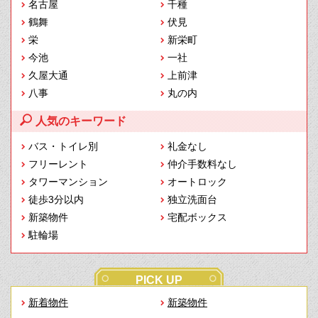
名古屋
千種
鶴舞
伏見
栄
新栄町
今池
一社
久屋大通
上前津
八事
丸の内
人気のキーワード
バス・トイレ別
礼金なし
フリーレント
仲介手数料なし
タワーマンション
オートロック
徒歩3分以内
独立洗面台
新築物件
宅配ボックス
駐輪場
PICK UP
新着物件
新築物件