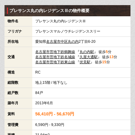
プレサンス丸の内レジデンスⅢの物件概要
物件名
プレサンス丸の内レジデンスⅢ
フリガナ
プレサンスマルノウチレジデンススリー
所在地
愛知県
名古屋市中区
丸の内
2丁目6-20
名古屋市営地下鉄鶴舞線
『
丸の内駅
』 徒歩
5
分
交通
名古屋市営地下鉄名城線
『
久屋大通駅
』 徒歩
13
分
名古屋市営地下鉄東山線
『
伏見駅
』 徒歩
15
分
構造
RC
総階数
地上15階 / 地下なし
総戸数
84戸
築年月
2013年6月
56,410円 - 56,670円
賃料
管理費
6,590円 - 9,330円
面積
21.94m2