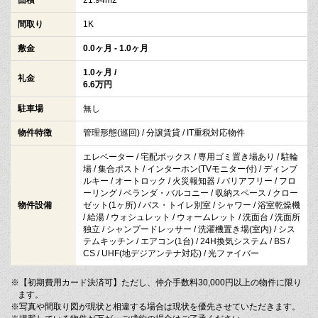
間取り
1K
敷金
0.0ヶ月 - 1.0ヶ月
1.0ヶ月 /
礼金
6.6万円
駐車場
無し
物件特徴
管理形態(巡回) / 分譲賃貸 / IT重税対応物件
エレベーター / 宅配ボックス / 専用ゴミ置き場あり / 駐輪
場 / 集合ポスト / インターホン(TVモニター付) / ディンブ
ルキー / オートロック / 火災報知器 / バリアフリー / フロ
ーリング / ベランダ・バルコニー / 収納スペース / クロー
物件設備
ゼット(1ヶ所) / バス・トイレ別室 / シャワー / 浴室乾燥機
/ 給湯 / ウォシュレット / ウォームレット / 洗面台 / 洗面所
独立 / シャンプードレッサー / 洗濯機置き場(室内) / シス
テムキッチン / エアコン(1台) / 24H換気システム / BS /
CS / UHF(地デジアンテナ対応) / 光ファイバー
※【初期費用カード決済可】ただし、仲介手数料30,000円以上の物件に限り
ます。
※写真や間取り図が現状と相違する場合は現状を優先させていただきます。