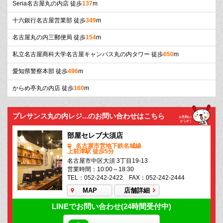
Seria名古屋丸の内店 徒歩
137
m
十六銀行名古屋営業部 徒歩
349
m
名古屋丸の内三郵便局 徒歩
154
m
私立名古屋商科大学名古屋キャンパス丸の内タワー 徒歩
650
m
愛知県警察本部 徒歩
496
m
からめ亭丸の内店 徒歩
160
m
プレサンス丸の内レジ...のお問い合わせはこちら
部屋セレブ大須店
名古屋市営地下鉄名城線
上前津駅 徒歩5分
名古屋市中区大須 3丁目19-13
営業時間：10:00～18:30
TEL：052-242-2422 FAX：052-242-2444
MAP
店舗詳細
LINEでお問い合わせ(24時間受付中)