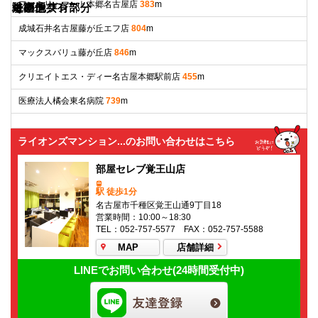
ファミリーマート本郷名古屋店
383
m
リビング
キッチン
洗面所
浴室
外観
エントランス
駐車場
その他共有部分
ロビー
その他共有部分
ロビー
その他共有部分
成城石井名古屋藤が丘エフ店
804
m
マックスバリュ藤が丘店
846
m
クリエイトエス・ディー名古屋本郷駅前店
455
m
医療法人橘会東名病院
739
m
ライオンズマンション...のお問い合わせはこちら
部屋セレブ覚王山店
駅 徒歩1分
名古屋市千種区覚王山通9丁目18
営業時間：10:00～18:30
TEL：052-757-5577 FAX：052-757-5588
MAP
店舗詳細
LINEでお問い合わせ(24時間受付中)