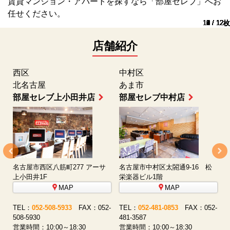
賃貸マンション・アパートを探すなら「部屋セレブ」へお
任せください。
10 / 12枚
11 / 12枚
12 / 12枚
1 / 12枚
2 / 12枚
3 / 12枚
4 / 12枚
5 / 12枚
6 / 12枚
7 / 12枚
8 / 12枚
9 / 12枚
店舗紹介
西区
中村区
北名古屋
あま市
部屋セレブ上小田井店
部屋セレブ中村店
名古屋市西区八筋町277 アーサ
名古屋市中村区太閤通9-16 松
上小田井1F
栄楽器ビル1階
MAP
MAP
-
TEL：
052-508-5933
FAX：052-
TEL：
052-481-0853
FAX：052-
5
508-5930
481-3587
営
営業時間：10:00～18:30
営業時間：10:00～18:30