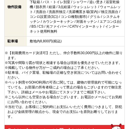
下駄箱 / バス・トイレ別室 / シャワー / 追い焚き / 浴室乾燥
物件設備
機 / 脱衣所 / 給湯 / 3点給湯 / ウォシュレット / ウォームレッ
ト / 洗面台 / 洗面所独立 / 洗濯機置き場(室内) / 独立洗面台 /
コンロ設置済(3口) / コンロ種類(都市) / グリル / システムキ
ッチン / カウンターキッチン / 対面キッチン / エアコン(1台)
/ BS / CS / 光ファイバー / CATVインターネット / インター
ネット使用料無料
駐車場
敷地内8,800円(税込)
※【初期費用カード決済可】ただし、仲介手数料30,000円以上の物件に限り
ます。
※写真や間取り図が現状と相違する場合は現状を優先させていただきます。
※掲載している物件が万が一ご成約の場合はご了承ください。
※駐車場、バイク置場、駐輪場の正確な空き状況についてはお問い合わせく
ださい。
※ペット飼育やSOHO利用の可否に関しては、建物の管理規約で可能になっ
ていても、お部屋の所有者様によって禁止の場合もございますので御注意
下さい。詳細はメールやお電話にてスタッフまでご相談下さい。
※こちら以外にも空室がある場合がございます。お電話かメールにてお気軽
にお問い合わせください。
※当社では、お客様にご契約時にお支払いいただく費用につきまして、防犯
および金銭管理の観点から、現金でのお支払いを原則お断りしておりま
す。