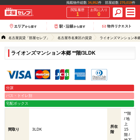
掲載物件総数
34,952
件 部屋総数
270,019
件
閲覧履歴
お気に入り
1
0
名古屋賃貸「部屋セレブ」
名古屋市名東区の賃貸
ライオンズマンション本
ライオンズマンション本郷 **階/3LDK
クレジットカード決済可能
分譲
バス・トイレ別
宅配ボックス
**階
/ 地
上
所在
間取り
3LDK
15
階
階 /