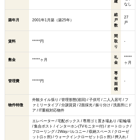
建
なし
総
27
築年月
2001年1月築（築25年）
戸
戸
数
間
賃料
*****円
取
-
り
礼
*****
敷金
*****ヶ月
金
ヶ月
専
有
管理費
*****円
-
面
積
外観タイル張り / 管理形態(巡回) / 子供可 / 二人入居可 / フ
物件特徴
ァミリータイプ / 分譲賃貸 / 2面採光 / 振り分け / 洗面所にド
ア / IT重税対応物件
エレベーター / 宅配ボックス / 専用ゴミ置き場あり / 駐輪場
/ 集合ポスト / インターホン(TVモニター付) / オートロック /
フローリング / 2Wayバルコニー / 収納スペース / クローゼ
ット(1ヶ所) / ウォークインクローゼット(1ヶ所) / 押入れ /