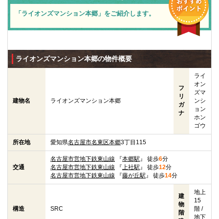
「ライオンズマンション本郷」をご紹介します。
ライオンズマンション本郷の物件概要
ライ
オン
フ
ズマ
リ
建物名
ライオンズマンション本郷
ンシ
ガ
ョン
ナ
ホン
ゴウ
所在地
愛知県
名古屋市名東区
本郷
3丁目115
名古屋市営地下鉄東山線
『
本郷駅
』 徒歩
6
分
交通
名古屋市営地下鉄東山線
『
上社駅
』 徒歩
12
分
名古屋市営地下鉄東山線
『
藤が丘駅
』 徒歩
14
分
地上
建
15
物
構造
SRC
階 /
階
地下