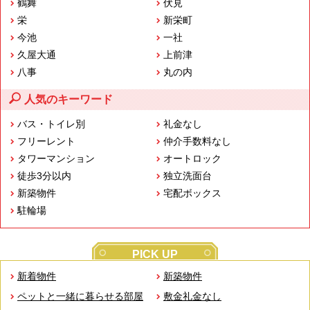
鶴舞
伏見
栄
新栄町
今池
一社
久屋大通
上前津
八事
丸の内
人気のキーワード
バス・トイレ別
礼金なし
フリーレント
仲介手数料なし
タワーマンション
オートロック
徒歩3分以内
独立洗面台
新築物件
宅配ボックス
駐輪場
PICK UP
新着物件
新築物件
ペットと一緒に暮らせる部屋
敷金礼金なし