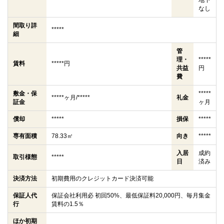
地下
なし
間取り詳
*****
細
管
理・
*****
賃料
*****円
共益
円
費
敷金・保
*****
*****ヶ月/*****
礼金
証金
ヶ月
償却
*****
損保
*****
専有面積
78.33㎡
向き
*****
入居
成約
取引様態
*****
日
済み
決済方法
初期費用のクレジットカード決済可能
保証人代
保証会社利用必 初回50%、最低保証料20,000円、毎月集金
行
賃料の1.5％
ほか初期