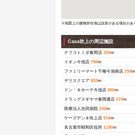
※地図上の建物所在地は誤差がある場合があ
Casa吹上の周辺施設
ナフコトミダ春岡店
335
m
イオン今池店
790
m
ファミリーマート千種今池南店
258
デリスクエア
835
m
ドン・キホーテ今池店
900
m
ドラッグスギヤマ春岡通店
570
m
医療法人吉田病院
242
m
ケーズデンキ吹上店
516
m
名古屋市昭和区役所
1190
m