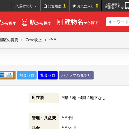
お部屋探し
1
0
入居者の方へ
閲覧履歴
お気に入り
専用ダイヤル
種区の賃貸
Casa吹上
*****
敷金ゼロ
礼金ゼロ
パノラマ画像あり
所在階
**階 / 地上4階 / 地下なし
管理・共益費
*****円
礼金
*****ヶ月