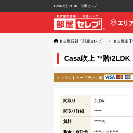
Casa吹上 2LDK｜部屋セレブ
名古屋賃貸「部屋セレブ」
名古屋市千
Casa吹上 **階/2LDK
クレジットカード決済可能
間取り
2LDK
間取り詳細
*****
賃料
*****円
敷金・保証金
*****ヶ月/*****