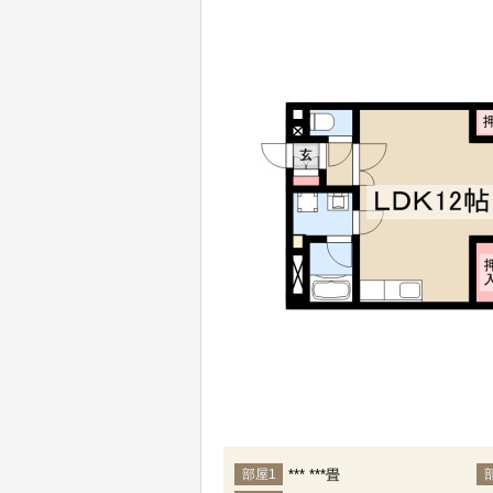
*** ***畳
部屋1