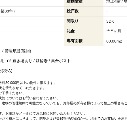
建物階建
地上4階 /
（築38年）
総戸数
-
間取り
3DK
礼金
*****ヶ月
専有面積
60.00m2
/ 管理形態(巡回)
専用ゴミ置き場あり / 駐輪場 / 集合ポスト
円(税込)
料30,000円以上の物件に限ります。
状を優先させていただきます。
ご了承ください。
状況についてはお問い合わせください。
は、建物の管理規約で可能になっていても、お部屋の所有者様によって禁止の場合も
す。お電話かメールにてお気軽にお問い合わせください。
ただく費用につきまして、防犯および金銭管理の観点から、現金でのお支払いを原