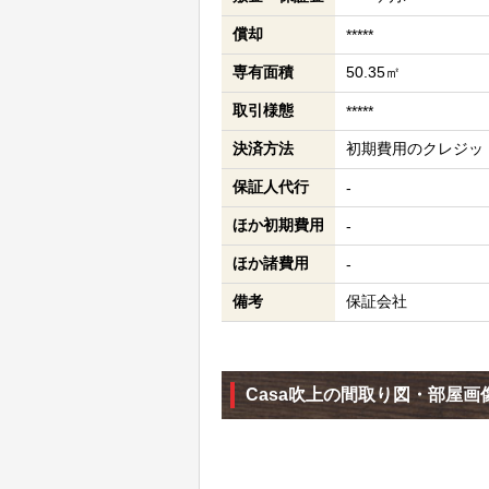
償却
*****
専有面積
50.35㎡
取引様態
*****
決済方法
初期費用のクレジッ
保証人代行
-
ほか初期費用
-
ほか諸費用
-
備考
保証会社
Casa吹上の間取り図・部屋画