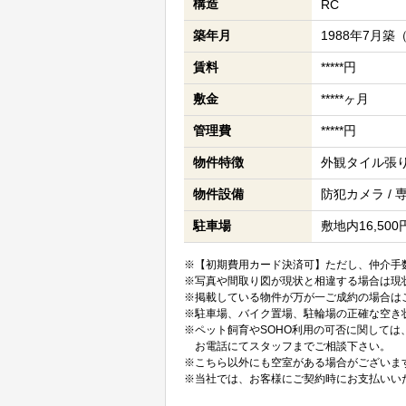
構造
RC
築年月
1988年7月築
賃料
*****円
敷金
*****ヶ月
管理費
*****円
物件特徴
外観タイル張り 
物件設備
防犯カメラ / 
駐車場
敷地内16,500
※【初期費用カード決済可】ただし、仲介手数
※写真や間取り図が現状と相違する場合は現
※掲載している物件が万が一ご成約の場合は
※駐車場、バイク置場、駐輪場の正確な空き
※ペット飼育やSOHO利用の可否に関して
お電話にてスタッフまでご相談下さい。
※こちら以外にも空室がある場合がございま
※当社では、お客様にご契約時にお支払いい