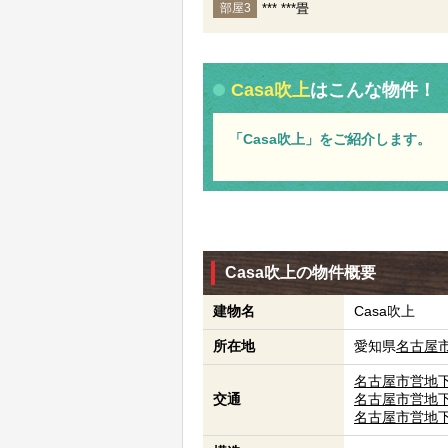
*** ***畳
部屋3
Casa吹上
はこんな物件！
「Casa吹上」をご紹介します。
Casa吹上の物件概要
建物名
Casa吹上
所在地
愛知県
名古屋
名古屋市営地
交通
名古屋市営地
名古屋市営地