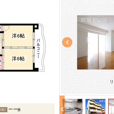
リ
*** ***畳
部屋2