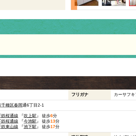
フリガナ
カーサフキ
市千種区
春岡
通6丁目2-1
下鉄桜通線
『
吹上駅
』 徒歩
6
分
下鉄桜通線
『
今池駅
』 徒歩
13
分
下鉄東山線
『
池下駅
』 徒歩
17
分