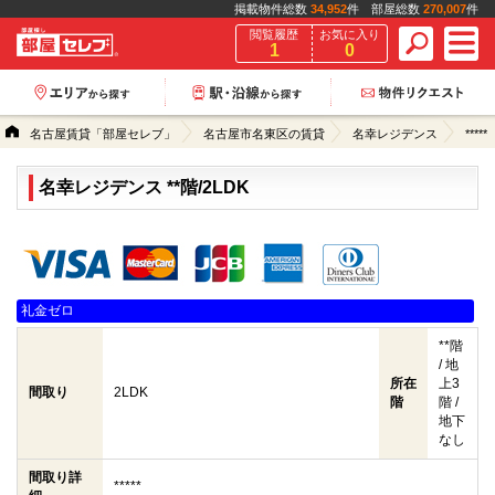
掲載物件総数
34,952
件 部屋総数
270,007
件
閲覧履歴
お気に入り
1
0
名古屋賃貸「部屋セレブ」
名古屋市名東区の賃貸
名幸レジデンス
*****
名幸レジデンス **階/2LDK
クレジットカード決済可能
礼金ゼロ
**階
/ 地
所在
上3
間取り
2LDK
階
階 /
地下
なし
間取り詳
*****