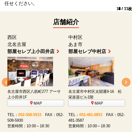
任せください。
10 / 11枚
11 / 11枚
1 / 11枚
2 / 11枚
3 / 11枚
4 / 11枚
5 / 11枚
6 / 11枚
7 / 11枚
8 / 11枚
9 / 11枚
店舗紹介
西区
中村区
北名古屋
あま市
部屋セレブ上小田井店
部屋セレブ中村店
名古屋市西区八筋町277 アーサ
名古屋市中村区太閤通9-16 松
上小田井1F
栄楽器ビル1階
MAP
MAP
-
TEL：
052-508-5933
FAX：052-
TEL：
052-481-0853
FAX：052-
5
508-5930
481-3587
営
営業時間：10:00～18:30
営業時間：10:00～18:30