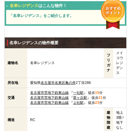
名幸レジデンス
はこんな物件！
「名幸レジデンス」をご紹介します。
名幸レジデンスの物件概要
メイ
フ
コウ
リ
建物名
名幸レジデンス
レジ
ガ
デン
ナ
ス
所在地
愛知県
名古屋市名東区
亀の井
2丁目286
名古屋市営地下鉄東山線
『
一社駅
』 徒歩
15
分
交通
名古屋市営地下鉄東山線
『
星ヶ丘駅
』 徒歩
21
分
名古屋市営地下鉄東山線
『
上社駅
』 徒歩
23
分
建
地上
物
3階 /
構造
RC
階
地下
建
なし