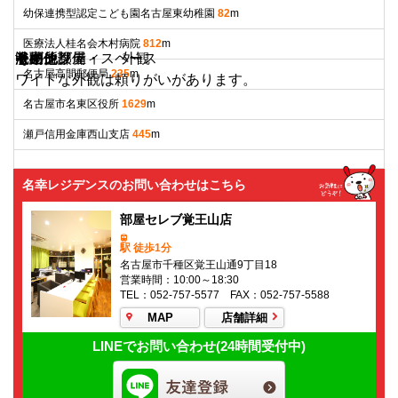
幼保連携型認定こども園名古屋東幼稚園
82
m
医療法人桂名会木村病院
812
m
リビング
キッチン
浴室
トイレ
その他部屋・スペース
洗面所
収納
セキュリティ
その他設備
その他
外観
名古屋高間郵便局
235
m
ワイドな外観は頼りがいがあります。
名古屋市名東区役所
1629
m
瀬戸信用金庫西山支店
445
m
名幸レジデンスのお問い合わせはこちら
部屋セレブ覚王山店
駅 徒歩1分
名古屋市千種区覚王山通9丁目18
営業時間：10:00～18:30
TEL：052-757-5577 FAX：052-757-5588
MAP
店舗詳細
LINEでお問い合わせ(24時間受付中)