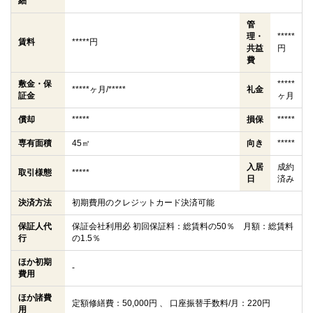
細
管
理・
*****
賃料
*****円
共益
円
費
敷金・保
*****
*****ヶ月/*****
礼金
証金
ヶ月
償却
*****
損保
*****
専有面積
45㎡
向き
*****
入居
成約
取引様態
*****
日
済み
決済方法
初期費用のクレジットカード決済可能
保証人代
保証会社利用必 初回保証料：総賃料の50％ 月額：総賃料
行
の1.5％
ほか初期
-
費用
ほか諸費
定額修繕費：50,000円 、 口座振替手数料/月：220円
用