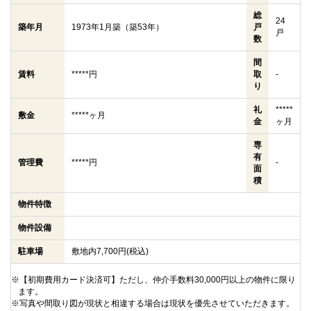
総
24
築年月
1973年1月築（築53年）
戸
戸
数
間
賃料
*****円
取
-
り
礼
*****
敷金
*****ヶ月
金
ヶ月
専
有
管理費
*****円
-
面
積
物件特徴
物件設備
駐車場
敷地内7,700円(税込)
※【初期費用カード決済可】ただし、仲介手数料30,000円以上の物件に限り
ます。
※写真や間取り図が現状と相違する場合は現状を優先させていただきます。