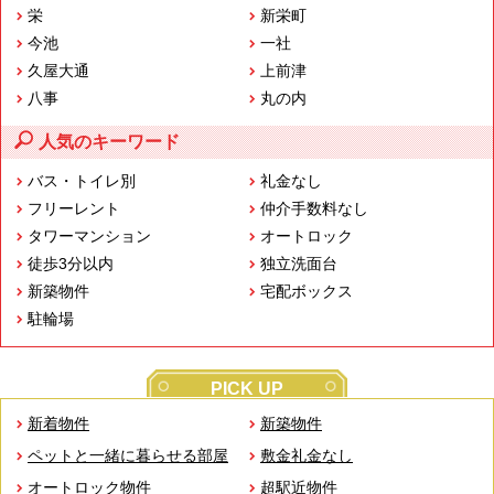
栄
新栄町
今池
一社
久屋大通
上前津
八事
丸の内
人気のキーワード
バス・トイレ別
礼金なし
フリーレント
仲介手数料なし
タワーマンション
オートロック
徒歩3分以内
独立洗面台
新築物件
宅配ボックス
駐輪場
PICK UP
新着物件
新築物件
ペットと一緒に暮らせる部屋
敷金礼金なし
オートロック物件
超駅近物件