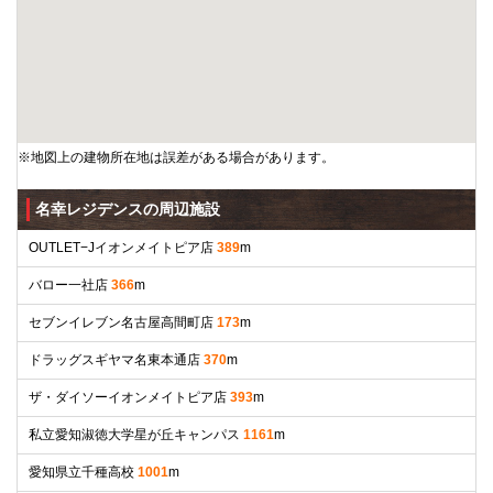
※地図上の建物所在地は誤差がある場合があります。
名幸レジデンスの周辺施設
OUTLET−Jイオンメイトピア店
389
m
バロー一社店
366
m
セブンイレブン名古屋高間町店
173
m
ドラッグスギヤマ名東本通店
370
m
ザ・ダイソーイオンメイトピア店
393
m
私立愛知淑徳大学星が丘キャンパス
1161
m
愛知県立千種高校
1001
m