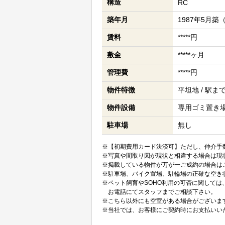
構造
RC
築年月
1987年5月築
賃料
*****円
敷金
*****ヶ月
管理費
*****円
物件特徴
平坦地 / 駅ま
物件設備
専用ゴミ置き場あ
駐車場
無し
※【初期費用カード決済可】ただし、仲介手数
※写真や間取り図が現状と相違する場合は現
※掲載している物件が万が一ご成約の場合は
※駐車場、バイク置場、駐輪場の正確な空き
※ペット飼育やSOHO利用の可否に関して
お電話にてスタッフまでご相談下さい。
※こちら以外にも空室がある場合がございま
※当社では、お客様にご契約時にお支払いい