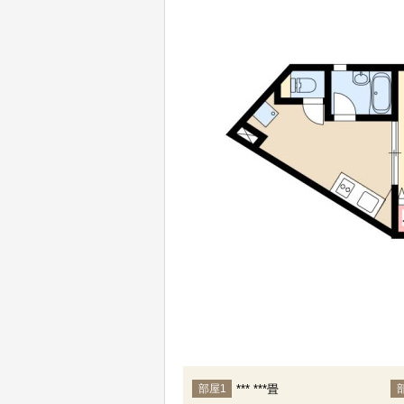
*** ***畳
部屋1