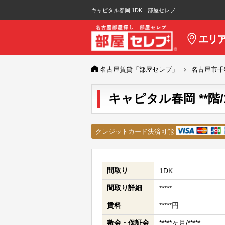
キャピタル春岡 1DK｜部屋セレブ
名古屋賃貸「部屋セレブ」
名古屋市千
キャピタル春岡 **階/
クレジットカード決済可能
間取り
1DK
間取り詳細
*****
賃料
*****円
敷金・保証金
*****ヶ月/*****