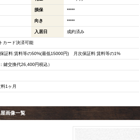
損保
*****
向き
*****
入居日
成約済み
トカード決済可能
証料:賃料等の50%(最低15000円) 月次保証料:賃料等の1%
訳：鍵交換代26,400円税込）
賃料1ヶ月
部屋画像一覧