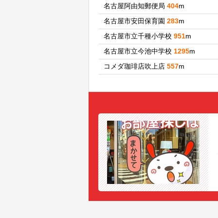
名古屋阿由知郵便局
404
m
名古屋市安田保育園
283
m
名古屋市立千種小学校
951
m
名古屋市立今池中学校
1295
m
コメダ珈琲店吹上店
557
m