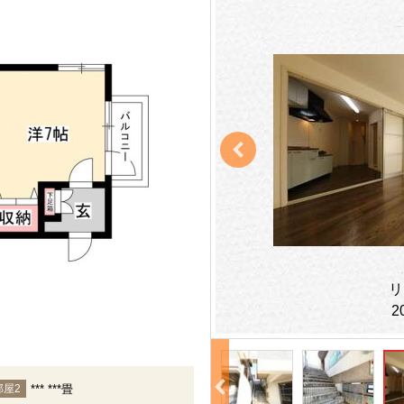
リ
2
*** ***畳
部屋2