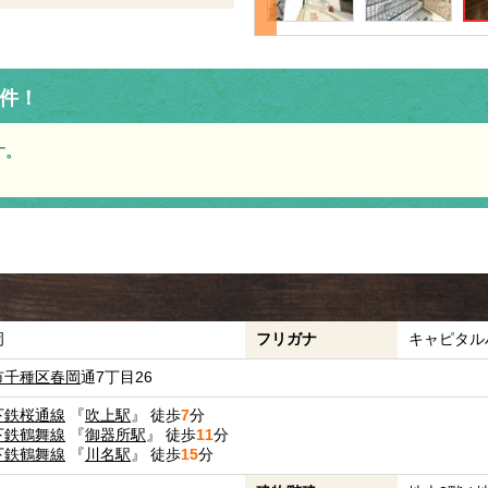
件！
す。
岡
フリガナ
キャピタル
市千種区
春岡
通7丁目26
下鉄桜通線
『
吹上駅
』 徒歩
7
分
下鉄鶴舞線
『
御器所駅
』 徒歩
11
分
下鉄鶴舞線
『
川名駅
』 徒歩
15
分