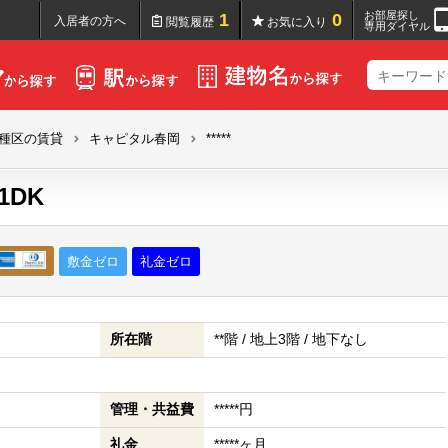
お部屋探し
1
0
入居者の方へ
閲覧履歴
お気に入り
専用ダイヤル
種区の賃貸
キャピタル春岡
*****
1DK
敷金ゼロ
礼金ゼロ
所在階
**階 / 地上3階 / 地下なし
管理・共益費
*****円
礼金
*****ヶ月