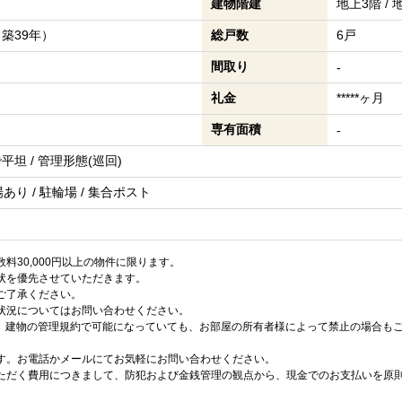
建物階建
地上3階 /
（築39年）
総戸数
6戸
間取り
-
礼金
*****ヶ月
専有面積
-
で平坦 / 管理形態(巡回)
り / 駐輪場 / 集合ポスト
料30,000円以上の物件に限ります。
状を優先させていただきます。
ご了承ください。
状況についてはお問い合わせください。
は、建物の管理規約で可能になっていても、お部屋の所有者様によって禁止の場合も
す。お電話かメールにてお気軽にお問い合わせください。
ただく費用につきまして、防犯および金銭管理の観点から、現金でのお支払いを原