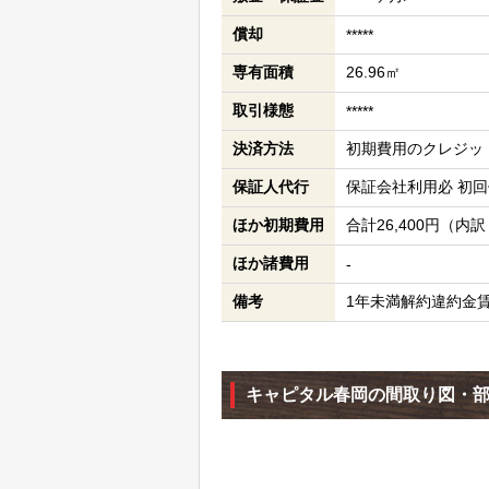
償却
*****
専有面積
26.96㎡
取引様態
*****
決済方法
初期費用のクレジッ
保証人代行
保証会社利用必 初回保
ほか初期費用
合計26,400円（内
ほか諸費用
-
備考
1年未満解約違約金
キャピタル春岡の間取り図・