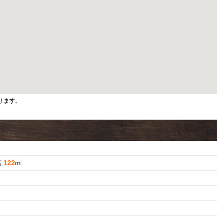
ります。
店
122
m