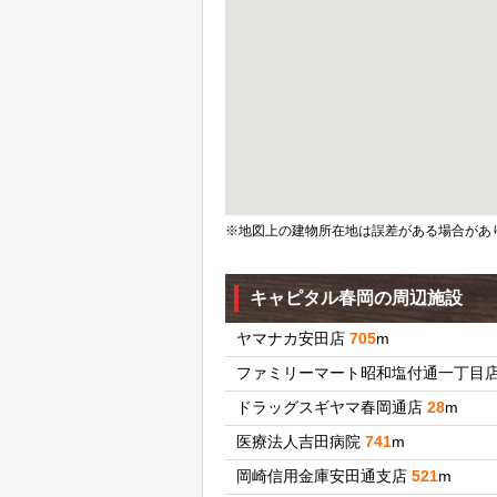
※地図上の建物所在地は誤差がある場合があ
キャピタル春岡の周辺施設
ヤマナカ安田店
705
m
ファミリーマート昭和塩付通一丁目
ドラッグスギヤマ春岡通店
28
m
医療法人吉田病院
741
m
岡崎信用金庫安田通支店
521
m