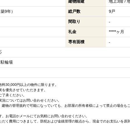
建物階建
地上3階 /
（築9年）
総戸数
9戸
間取り
-
礼金
*****ヶ月
専有面積
-
応
 駐輪場
料30,000円以上の物件に限ります。
状を優先させていただきます。
ご了承ください。
状況についてはお問い合わせください。
は、建物の管理規約で可能になっていても、お部屋の所有者様によって禁止の場合も
す。お電話かメールにてお気軽にお問い合わせください。
ただく費用につきまして、防犯および金銭管理の観点から、現金でのお支払いを原