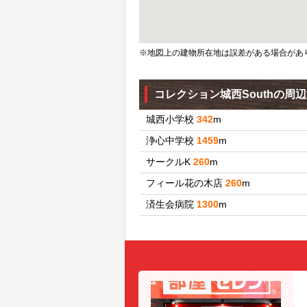
※地図上の建物所在地は誤差がある場合があ
コレクション城西Southの周
城西小学校
342
m
浄心中学校
1459
m
サークルK
260
m
フィール花の木店
260
m
済生会病院
1300
m