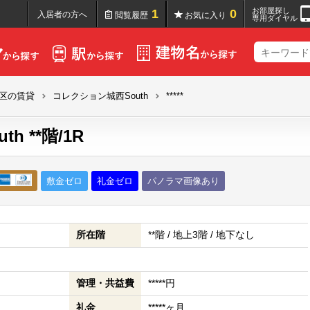
お部屋探し
1
0
入居者の方へ
閲覧履歴
お気に入り
専用ダイヤル
区の賃貸
コレクション城西South
*****
 **階/1R
敷金ゼロ
礼金ゼロ
パノラマ画像あり
所在階
**階 / 地上3階 / 地下なし
管理・共益費
*****円
礼金
*****ヶ月