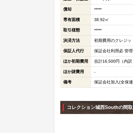
償却
*****
専有面積
38.92㎡
取引様態
*****
決済方法
初期費用のクレジッ
保証人代行
保証会社利用必 管
ほか初期費用
合計16,500円（内
ほか諸費用
-
備考
保証会社加入(全保連
コレクション城西Southの間