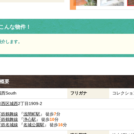
こんな物件！
紹介します。
件概要
South
フリガナ
コレクショ
市西区
城西
2丁目1909-2
下鉄鶴舞線
『
浅間町駅
』 徒歩
7
分
下鉄鶴舞線
『
浄心駅
』 徒歩
10
分
下鉄名城線
『
名城公園駅
』 徒歩
16
分