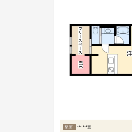
*** ***畳
部屋1