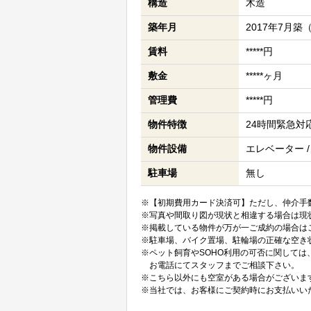
構造
木造
築年月
2017年7月築
賃料
*****円
敷金
*****ヶ月
管理費
*****円
物件特徴
24時間緊急対
物件設備
エレベーター /
駐車場
無し
※【初期費用カード決済可】ただし、仲介手数
※写真や間取り図が現状と相違する場合は現
※掲載している物件が万が一ご成約の場合は
※駐車場、バイク置場、駐輪場の正確な空き
※ペット飼育やSOHO利用の可否に関して
お電話にてスタッフまでご相談下さい。
※こちら以外にも空室がある場合がございま
※当社では、お客様にご契約時にお支払いい