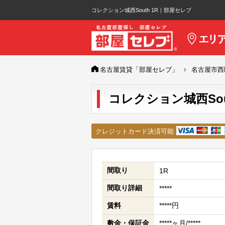
コレクション城西South 1R｜部屋セレブ
名古屋賃貸「部屋セレブ」
名古屋市西
コレクション城西South
クレジットカード決済可能
間取り
1R
間取り詳細
*****
賃料
*****円
敷金・保証金
*****ヶ月/*****