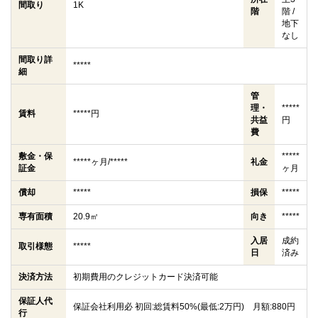
間取り
1K
階
階 /
地下
なし
間取り詳
*****
細
管
理・
*****
賃料
*****円
共益
円
費
敷金・保
*****
*****ヶ月/*****
礼金
証金
ヶ月
償却
*****
損保
*****
専有面積
20.9㎡
向き
*****
入居
成約
取引様態
*****
日
済み
決済方法
初期費用のクレジットカード決済可能
保証人代
保証会社利用必 初回:総賃料50%(最低:2万円) 月額:880円
行