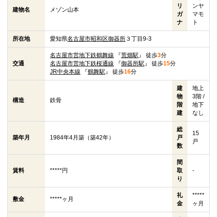
リ
ンヤ
建物名
メゾン山本
ガ
マモ
ナ
ト
所在地
愛知県
名古屋市昭和区
御器所
３丁目9-3
名古屋市営地下鉄鶴舞線
『
荒畑駅
』 徒歩
3
分
交通
名古屋市営地下鉄桜通線
『
御器所駅
』 徒歩
15
分
JR中央本線
『
鶴舞駅
』 徒歩
16
分
建
地上
物
3階 /
構造
鉄骨
階
地下
建
なし
総
15
築年月
1984年4月築（築42年）
戸
戸
数
間
賃料
*****円
取
-
り
礼
*****
敷金
*****ヶ月
金
ヶ月