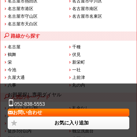
名古屋市熱田区
名古屋市中川区
名古屋市港区
名古屋市南区
名古屋市守山区
名古屋市名東区
名古屋市天白区
路線から探す
名古屋
千種
鶴舞
伏見
栄
新栄町
今池
一社
久屋大通
上前津
八事
丸の内
お部屋探し専用ダイヤル
人気のキーワード
052-838-5553
バス・トイレ別
礼金なし
お問い合わせ
フリーレント
仲介手数料なし
お気に入り追加
タワーマンション
オートロック
徒歩3分以内
独立洗面台