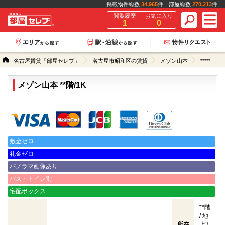
掲載物件総数
34,965
件 部屋総数
270,213
件
閲覧履歴
お気に入り
1
0
名古屋賃貸「部屋セレブ」
名古屋市昭和区の賃貸
メゾン山本
*****
メゾン山本 **階/1K
クレジットカード決済可能
敷金ゼロ
礼金ゼロ
パノラマ画像あり
バス・トイレ別
宅配ボックス
**階
/ 地
所在
上3