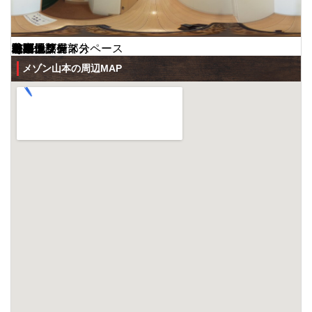
リビング
キッチン
浴室
トイレ
その他部屋・スペース
収納
洗面所
玄関
バルコニー
セキュリティ
その他設備
その他
リビング
キッチン
外観
外観
駐車場
エントランス
駐車場
ロビー
その他共有部分
エントランス
メゾン山本の周辺MAP