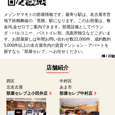
メゾンヤマモトの部屋情報です。最寄り駅は、名古屋市営
地下鉄鶴舞線の「荒畑」駅になります。このお部屋は、敷
金/礼金ゼロでご案内できます。部屋設備としてベラン
ダ・バルコニー、バストイレ別、洗面所独立などございま
す。お部屋探しは年間お問い合わせ数22,000件、成約数約
5,000件以上の名古屋市内の賃貸マンション・アパートを
探すなら「部屋セレブ」へお任せください。
10 / 22枚
11 / 22枚
12 / 22枚
13 / 22枚
14 / 22枚
15 / 22枚
16 / 22枚
17 / 22枚
18 / 22枚
19 / 22枚
20 / 22枚
21 / 22枚
22 / 22枚
1 / 22枚
2 / 22枚
3 / 22枚
4 / 22枚
5 / 22枚
6 / 22枚
7 / 22枚
8 / 22枚
9 / 22枚
店舗紹介
名駅通勤エリア
名駅通勤エリア
部屋セレブ名古屋駅前店
部屋セレブ名古屋店