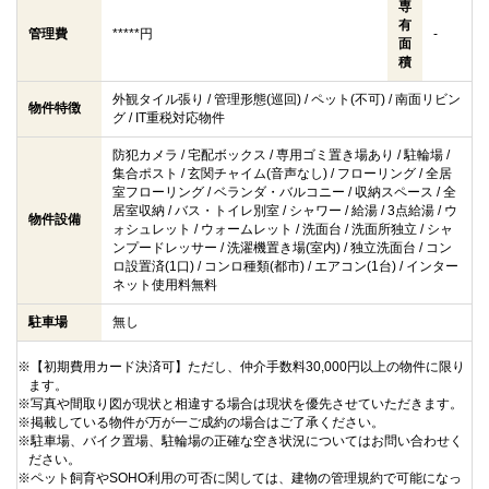
専
有
管理費
*****円
-
面
積
外観タイル張り / 管理形態(巡回) / ペット(不可) / 南面リビン
物件特徴
グ / IT重税対応物件
防犯カメラ / 宅配ボックス / 専用ゴミ置き場あり / 駐輪場 /
集合ポスト / 玄関チャイム(音声なし) / フローリング / 全居
室フローリング / ベランダ・バルコニー / 収納スペース / 全
居室収納 / バス・トイレ別室 / シャワー / 給湯 / 3点給湯 / ウ
物件設備
ォシュレット / ウォームレット / 洗面台 / 洗面所独立 / シャ
ンプードレッサー / 洗濯機置き場(室内) / 独立洗面台 / コン
ロ設置済(1口) / コンロ種類(都市) / エアコン(1台) / インター
ネット使用料無料
駐車場
無し
※【初期費用カード決済可】ただし、仲介手数料30,000円以上の物件に限り
ます。
※写真や間取り図が現状と相違する場合は現状を優先させていただきます。
※掲載している物件が万が一ご成約の場合はご了承ください。
※駐車場、バイク置場、駐輪場の正確な空き状況についてはお問い合わせく
ださい。
※ペット飼育やSOHO利用の可否に関しては、建物の管理規約で可能になっ