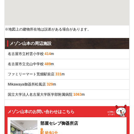
※地図上の建物所在地は誤差がある場合があります。
メゾン山本の周辺施設
名古屋市立村雲小学校
414
m
名古屋市立北山中学校
489
m
ファミリーマート荒畑駅前店
331
m
Mikawaya御器所松風店
329
m
国立大学法人名古屋大学医学部附属病院
1063
m
メゾン山本のお問い合わせはこちら
部屋セレブ御器所店
駅 徒歩1分