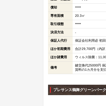
償却
*****
専有面積
20.3㎡
取引様態
*****
決済方法
-
保証人代行
保証会社利用必 初回保
ほか初期費用
合計29,700円（内
ほか諸費用
ウィルス除菌：11,0
鍵交換代25000円
備考
賃料の1カ月分を支
プレサンス鶴舞グリーンパー