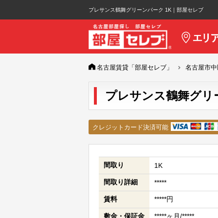
プレサンス鶴舞グリーンパーク 1K｜部屋セレブ
名古屋賃貸「部屋セレブ」
名古屋市中
プレサンス鶴舞グリーン
クレジットカード決済可能
間取り
1K
間取り詳細
*****
賃料
*****円
敷金・保証金
*****ヶ月/*****