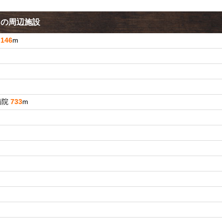
クの周辺施設
店
146
m
病院
733
m
m