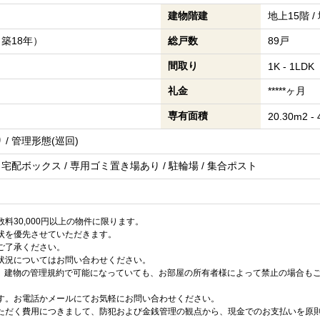
建物階建
地上15階 /
（築18年）
総戸数
89戸
間取り
1K - 1LDK
礼金
*****ヶ月
専有面積
20.30m2 -
/ 管理形態(巡回)
 宅配ボックス / 専用ゴミ置き場あり / 駐輪場 / 集合ポスト
料30,000円以上の物件に限ります。
状を優先させていただきます。
ご了承ください。
状況についてはお問い合わせください。
は、建物の管理規約で可能になっていても、お部屋の所有者様によって禁止の場合も
す。お電話かメールにてお気軽にお問い合わせください。
ただく費用につきまして、防犯および金銭管理の観点から、現金でのお支払いを原