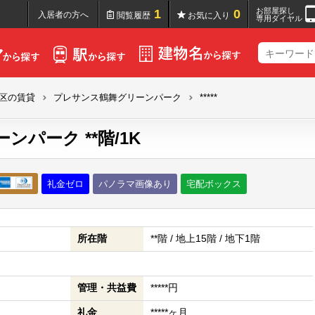
お部屋探し
1
0
入居者の方へ
閲覧履歴
お気に入り
専用ダイヤル
区の賃貸
プレサンス鶴舞グリーンパーク
*****
パーク **階/1K
礼金ゼロ
パノラマ画像あり
宅配ボックス
所在階
**階 / 地上15階 / 地下1階
管理・共益費
*****円
礼金
*****ヶ月