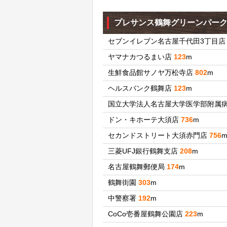
プレサンス鶴舞グリーンパー
セブンイレブン名古屋千代田3丁目
ヤマナカつるまい店
123
m
生鮮食品館サノヤ万松寺店
802
m
ヘルスバンク鶴舞店
123
m
国立大学法人名古屋大学医学部附属
ドン・キホーテ大須店
736
m
セカンドストリート大須赤門店
756
三菱UFJ銀行鶴舞支店
208
m
名古屋鶴舞郵便局
174
m
鶴舞街園
303
m
中警察署
192
m
CoCo壱番屋鶴舞公園店
223
m