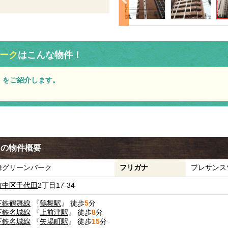
ーク
はこんな物件！
」をご紹介します。
クの物件概要
舞グリーンパーク
フリガナ
プレサンス
市中区
千代田
2丁目17-34
下鉄鶴舞線
『
鶴舞駅
』 徒歩
5
分
下鉄名城線
『
上前津駅
』 徒歩
8
分
下鉄名城線
『
矢場町駅
』 徒歩
15
分