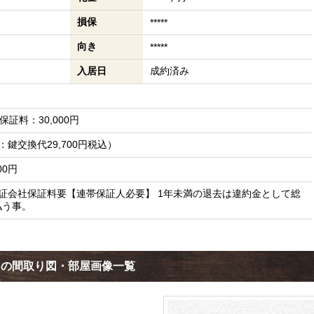
損保
*****
向き
*****
入居日
成約済み
証料：30,000円
訳：鍵交換代29,700円税込）
00円
 保証会社保証料要【連帯保証人必要】 1年未満の退去は違約金として総
払う事。
クの間取り図・部屋画像一覧