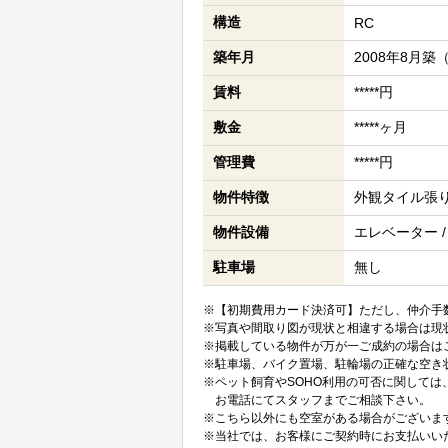
構造
RC
築年月
2008年8月築
賃料
*****円
敷金
*****ヶ月
管理費
*****円
物件特徴
外観タイル張り 
物件設備
エレベーター /
駐車場
無し
※【初期費用カード決済可】ただし、仲介手数
※写真や間取り図が現状と相違する場合は現
※掲載している物件が万が一ご成約の場合は
※駐車場、バイク置場、駐輪場の正確な空き
※ペット飼育やSOHO利用の可否に関して
お電話にてスタッフまでご相談下さい。
※こちら以外にも空室がある場合がございま
※当社では、お客様にご契約時にお支払いい