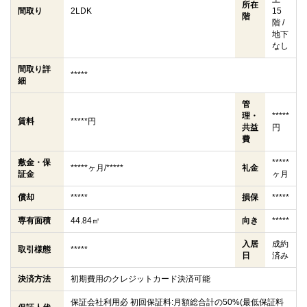
所在
間取り
2LDK
15
階
階 /
地下
なし
間取り詳
*****
細
管
理・
*****
賃料
*****円
共益
円
費
敷金・保
*****
*****ヶ月/*****
礼金
証金
ヶ月
償却
*****
損保
*****
専有面積
44.84㎡
向き
*****
入居
成約
取引様態
*****
日
済み
決済方法
初期費用のクレジットカード決済可能
保証会社利用必 初回保証料:月額総合計の50%(最低保証料