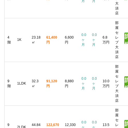
月
月
大
須
店
部
屋
セ
0.0
0.0
4
23.18
61,400
6,600
6.8
レ
1K
ヶ
ヶ
階
㎡
円
円
万円
ブ
月
月
大
須
店
部
屋
セ
0.0
0.0
9
32.3
91,120
8,880
10.0
レ
1LDK
ヶ
ヶ
階
㎡
円
円
万円
ブ
月
月
大
須
店
部
屋
セ
0.0
0.0
9
44.84
122,670
12,330
13.5
レ
2LDK
ヶ
ヶ