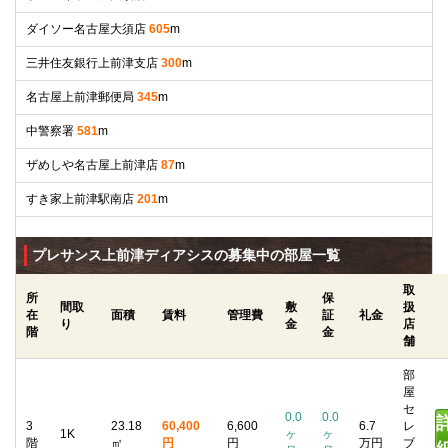
ダイソー名古屋大須店
605
m
三井住友銀行上前津支店
300
m
名古屋上前津郵便局
345
m
中警察署
581
m
ザめしや名古屋上前津店
87
m
すき家上前津駅南店
201
m
プレサンス上前津ディアシスの募集中の部屋一覧
取
所
保
間取
敷
扱
在
面積
賃料
管理費
証
礼金
り
金
店
階
金
舗
部
屋
セ
0.0
0.0
3
23.18
60,400
6,600
6.7
レ
1K
ヶ
ヶ
階
㎡
円
円
万円
ブ