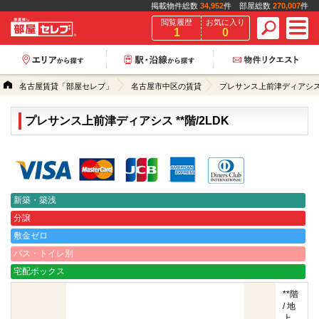
掲載物件総数
34,952
件 部屋総数
270,007
件
閲覧履歴
お気に入り
1
0
名古屋賃貸「部屋セレブ」
名古屋市中区の賃貸
プレサンス上前津ディアシ
プレサンス上前津ディアシス **階/2LDK
クレジットカード決済可能
新築・築浅
分譲
敷金ゼロ
バス・トイレ別
宅配ボックス
**階
/ 地
上