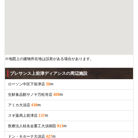
※地図上の建物所在地は誤差がある場合があります。
プレサンス上前津ディアシスの周辺施設
ローソン中区下前津店
38
m
生鮮食品館サノヤ万松寺店
409
m
アミカ大須店
438
m
スギ薬局上前津店
137
m
医療法人桂名会重工大須病院
913
m
ドン・キホーテ大須店
427
m