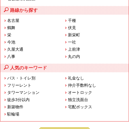
路線から探す
名古屋
千種
鶴舞
伏見
栄
新栄町
今池
一社
久屋大通
上前津
八事
丸の内
人気のキーワード
バス・トイレ別
礼金なし
フリーレント
仲介手数料なし
タワーマンション
オートロック
徒歩3分以内
独立洗面台
新築物件
宅配ボックス
駐輪場