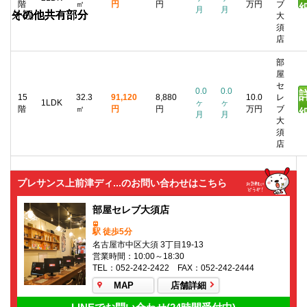
階
㎡
円
円
万円
ブ
月
月
外観
その他共有部分
その他共有部分
その他共有部分
その他共有部分
その他共有部分
その他共有部分
その他共有部分
その他共有部分
その他共有部分
大
須
店
部
屋
セ
0.0
0.0
15
32.3
91,120
8,880
10.0
レ
1LDK
ヶ
ヶ
階
㎡
円
円
万円
ブ
月
月
大
須
店
プレサンス上前津ディ...のお問い合わせはこちら
部屋セレブ大須店
駅 徒歩5分
名古屋市中区大須 3丁目19-13
営業時間：10:00～18:30
TEL：052-242-2422 FAX：052-242-2444
MAP
店舗詳細