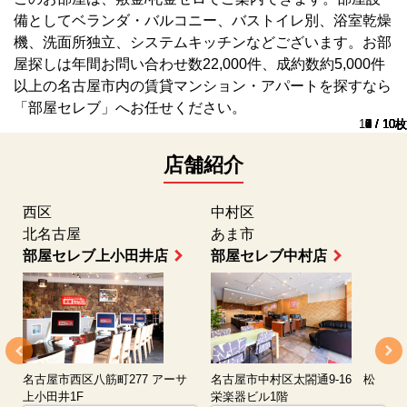
備としてベランダ・バルコニー、バストイレ別、浴室乾燥
機、洗面所独立、システムキッチンなどございます。お部
屋探しは年間お問い合わせ数22,000件、成約数約5,000件
以上の名古屋市内の賃貸マンション・アパートを探すなら
「部屋セレブ」へお任せください。
10 / 10枚
1 / 10枚
2 / 10枚
3 / 10枚
4 / 10枚
5 / 10枚
6 / 10枚
7 / 10枚
8 / 10枚
9 / 10枚
店舗紹介
西区
中村区
北名古屋
あま市
部屋セレブ上小田井店
部屋セレブ中村店
名古屋市西区八筋町277 アーサ
名古屋市中村区太閤通9-16 松
上小田井1F
栄楽器ビル1階