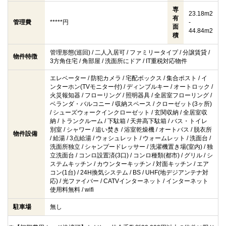
専
23.18m2
有
管理費
*****円
-
面
44.84m2
積
管理形態(巡回) / 二人入居可 / ファミリータイプ / 分譲賃貸 /
物件特徴
3方角住宅 / 角部屋 / 洗面所にドア / IT重税対応物件
エレベーター / 防犯カメラ / 宅配ボックス / 集合ポスト / イ
ンターホン(TVモニター付) / ディンブルキー / オートロック /
火災報知器 / フローリング / 照明器具 / 全居室フローリング /
ベランダ・バルコニー / 収納スペース / クローゼット(3ヶ所)
/ シューズウォークインクローゼット / 玄関収納 / 全居室収
納 / トランクルーム / 下駄箱 / 天井高下駄箱 / バス・トイレ
別室 / シャワー / 追い焚き / 浴室乾燥機 / オートバス / 脱衣所
物件設備
/ 給湯 / 3点給湯 / ウォシュレット / ウォームレット / 洗面台 /
洗面所独立 / シャンプードレッサー / 洗濯機置き場(室内) / 独
立洗面台 / コンロ設置済(3口) / コンロ種類(都市) / グリル / シ
ステムキッチン / カウンターキッチン / 対面キッチン / エア
コン(1台) / 24H換気システム / BS / UHF(地デジアンテナ対
応) / 光ファイバー / CATVインターネット / インターネット
使用料無料 / wifi
駐車場
無し