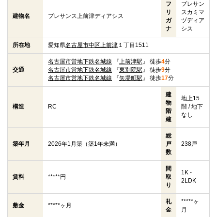
フ
プレサン
リ
スカミマ
建物名
プレサンス上前津ディアシス
ガ
ヅディア
ナ
シス
所在地
愛知県
名古屋市中区
上前津
１丁目1511
名古屋市営地下鉄名城線
『
上前津駅
』 徒歩
4
分
交通
名古屋市営地下鉄名城線
『
東別院駅
』 徒歩
9
分
名古屋市営地下鉄名城線
『
矢場町駅
』 徒歩
17
分
建
地上15
物
構造
RC
階 / 地下
階
なし
建
総
築年月
2026年1月築（築1年未満）
戸
238戸
数
間
1K -
賃料
*****円
取
2LDK
り
礼
*****ヶ
敷金
*****ヶ月
金
月