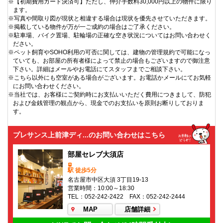
※【初期費用カード決済可】ただし、仲介手数料30,000円以上の物件に限り
ます。
※写真や間取り図が現状と相違する場合は現状を優先させていただきます。
※掲載している物件が万が一ご成約の場合はご了承ください。
※駐車場、バイク置場、駐輪場の正確な空き状況についてはお問い合わせく
ださい。
※ペット飼育やSOHO利用の可否に関しては、建物の管理規約で可能になっ
ていても、お部屋の所有者様によって禁止の場合もございますので御注意
下さい。詳細はメールやお電話にてスタッフまでご相談下さい。
※こちら以外にも空室がある場合がございます。お電話かメールにてお気軽
にお問い合わせください。
※当社では、お客様にご契約時にお支払いいただく費用につきまして、防犯
および金銭管理の観点から、現金でのお支払いを原則お断りしておりま
す。
プレサンス上前津ディ...のお問い合わせはこちら
部屋セレブ大須店
駅 徒歩5分
名古屋市中区大須 3丁目19-13
営業時間：10:00～18:30
TEL：052-242-2422 FAX：052-242-2444
MAP
店舗詳細