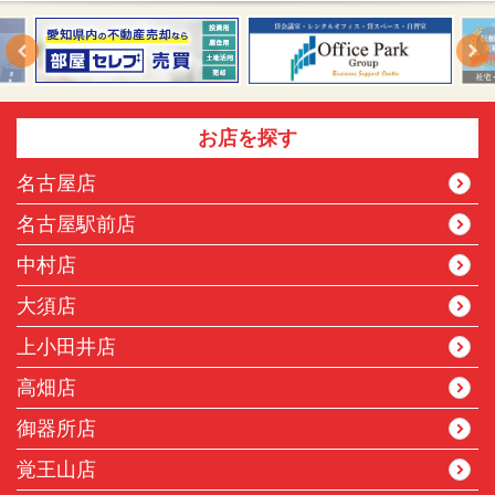
お店を探す
名古屋店
名古屋駅前店
中村店
大須店
上小田井店
高畑店
御器所店
覚王山店