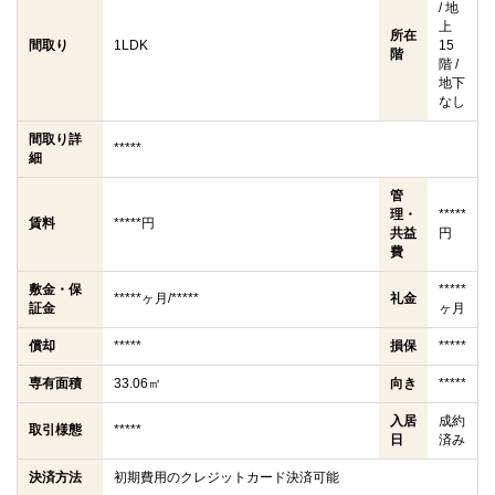
/ 地
上
所在
間取り
1LDK
15
階
階 /
地下
なし
間取り詳
*****
細
管
理・
*****
賃料
*****円
共益
円
費
敷金・保
*****
*****ヶ月/*****
礼金
証金
ヶ月
償却
*****
損保
*****
専有面積
33.06㎡
向き
*****
入居
成約
取引様態
*****
日
済み
決済方法
初期費用のクレジットカード決済可能