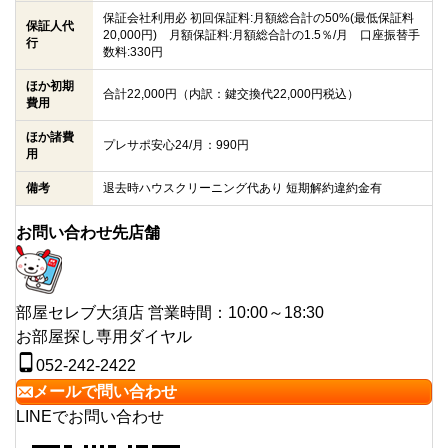
保証会社利用必 初回保証料:月額総合計の50%(最低保証料
保証人代
20,000円) 月額保証料:月額総合計の1.5％/月 口座振替手
行
数料:330円
ほか初期
合計22,000円（内訳：鍵交換代22,000円税込）
費用
ほか諸費
プレサポ安心24/月：990円
用
備考
退去時ハウスクリーニング代あり 短期解約違約金有
お問い合わせ先店舗
部屋セレブ大須店
営業時間：10:00～18:30
お部屋探し専用ダイヤル
052-242-2422
メールで問い合わせ
LINEでお問い合わせ