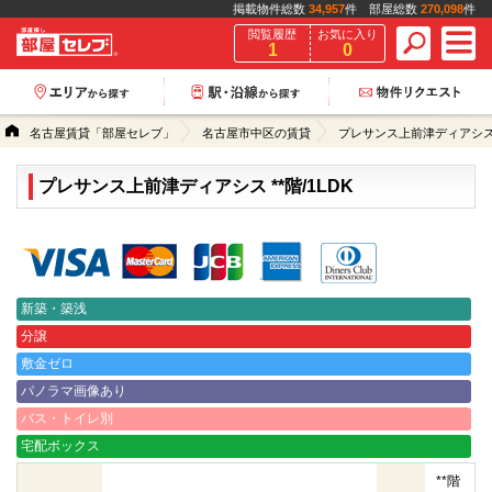
掲載物件総数
34,957
件 部屋総数
270,098
件
閲覧履歴
お気に入り
1
0
名古屋賃貸「部屋セレブ」
名古屋市中区の賃貸
プレサンス上前津ディアシ
プレサンス上前津ディアシス **階/1LDK
クレジットカード決済可能
新築・築浅
分譲
敷金ゼロ
パノラマ画像あり
バス・トイレ別
宅配ボックス
**階