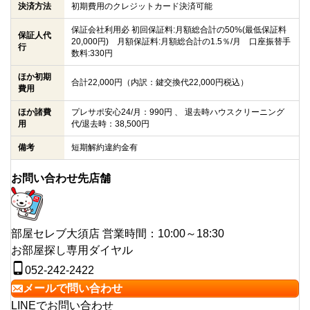
決済方法
初期費用のクレジットカード決済可能
保証会社利用必 初回保証料:月額総合計の50%(最低保証料
保証人代
20,000円) 月額保証料:月額総合計の1.5％/月 口座振替手
行
数料:330円
ほか初期
合計22,000円（内訳：鍵交換代22,000円税込）
費用
ほか諸費
プレサポ安心24/月：990円 、 退去時ハウスクリーニング
用
代/退去時：38,500円
備考
短期解約違約金有
お問い合わせ先店舗
部屋セレブ大須店
営業時間：10:00～18:30
お部屋探し専用ダイヤル
052-242-2422
メールで問い合わせ
LINEでお問い合わせ