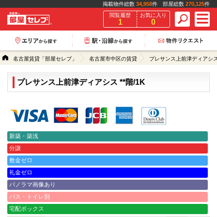
掲載物件総数
34,958
件 部屋総数
270,125
件
閲覧履歴
お気に入り
1
0
名古屋賃貸「部屋セレブ」
名古屋市中区の賃貸
プレサンス上前津ディアシ
プレサンス上前津ディアシス **階/1K
クレジットカード決済可能
新築・築浅
分譲
敷金ゼロ
礼金ゼロ
パノラマ画像あり
バス・トイレ別
宅配ボックス