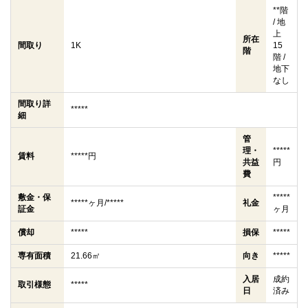
**階
/ 地
上
所在
間取り
1K
15
階
階 /
地下
なし
間取り詳
*****
細
管
理・
*****
賃料
*****円
共益
円
費
敷金・保
*****
*****ヶ月/*****
礼金
証金
ヶ月
償却
*****
損保
*****
専有面積
21.66㎡
向き
*****
入居
成約
取引様態
*****
日
済み