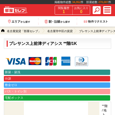
掲載物件総数
34,952
件 部屋総数
270,007
件
閲覧履歴
お気に入り
1
0
名古屋賃貸「部屋セレブ」
名古屋市中区の賃貸
プレサンス上前津ディアシ
プレサンス上前津ディアシス **階/1K
クレジットカード決済可能
新築・築浅
分譲
敷金ゼロ
バス・トイレ別
宅配ボックス
**階
/ 地
上