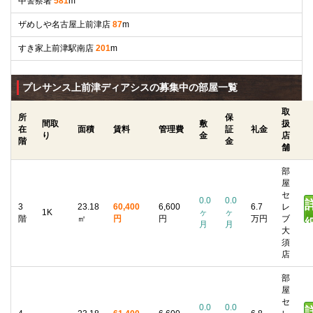
中警察署
581
m
ザめしや名古屋上前津店
87
m
すき家上前津駅南店
201
m
プレサンス上前津ディアシスの募集中の部屋一覧
取
所
保
間取
敷
扱
在
面積
賃料
管理費
証
礼金
り
金
店
階
金
舗
部
屋
セ
0.0
0.0
3
23.18
60,400
6,600
6.7
レ
1K
ヶ
ヶ
階
㎡
円
円
万円
ブ
月
月
大
須
店
部
屋
セ
0.0
0.0