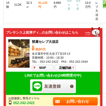
0.0
0.0
15
32.3
91,120
8,880
10.0
レ
1LDK
ヶ
ヶ
階
㎡
円
円
万円
ブ
月
月
大
須
店
プレサンス上前津ディ...のお問い合わせはこちら
部屋セレブ大須店
駅 徒歩5分
名古屋市中区大須 3丁目19-13
営業時間：10:00～18:30
TEL：052-242-2422 FAX：052-242-2444
MAP
店舗詳細
LINEでお問い合わせ(24時間受付中)
お部屋探し専用ダイヤル
お問い合わせ
052-242-2422