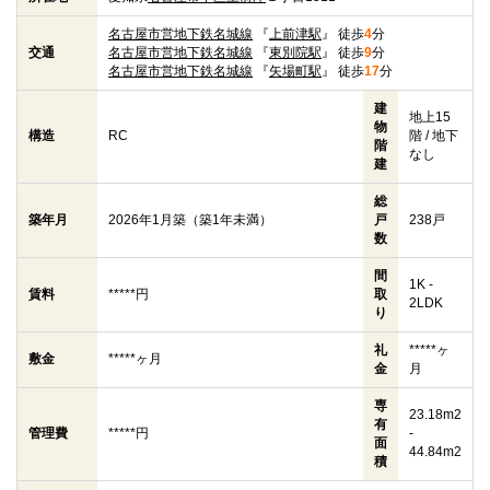
名古屋市営地下鉄名城線
『
上前津駅
』 徒歩
4
分
交通
名古屋市営地下鉄名城線
『
東別院駅
』 徒歩
9
分
名古屋市営地下鉄名城線
『
矢場町駅
』 徒歩
17
分
建
地上15
物
構造
RC
階 / 地下
階
なし
建
総
築年月
2026年1月築（築1年未満）
戸
238戸
数
間
1K -
賃料
*****円
取
2LDK
り
礼
*****ヶ
敷金
*****ヶ月
金
月
専
23.18m2
有
管理費
*****円
-
面
44.84m2
積