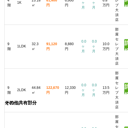
4
23.18
61,400
6,600
6.8
レ
1K
ヶ
ヶ
階
㎡
円
円
万円
ブ
月
月
大
須
店
部
屋
セ
0.0
0.0
9
32.3
91,120
8,880
10.0
レ
1LDK
ヶ
ヶ
階
㎡
円
円
万円
ブ
月
月
大
須
店
部
屋
セ
0.0
0.0
9
44.84
122,670
12,330
13.5
レ
2LDK
ヶ
ヶ
階
㎡
円
円
万円
ブ
月
月
大
須
外観
その他共有部分
その他共有部分
その他共有部分
その他共有部分
その他共有部分
その他共有部分
その他共有部分
その他共有部分
その他共有部分
店
部
屋
セ