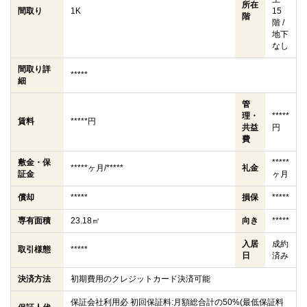
所在
間取り
1K
15
階
階 /
地下
なし
間取り詳
*****
細
管
理・
*****
賃料
*****円
共益
円
費
敷金・保
*****
*****ヶ月/*****
礼金
証金
ヶ月
償却
*****
損保
*****
専有面積
23.18㎡
向き
*****
入居
成約
取引様態
*****
日
済み
決済方法
初期費用のクレジットカード決済可能
保証会社利用必 初回保証料:月額総合計の50%(最低保証料