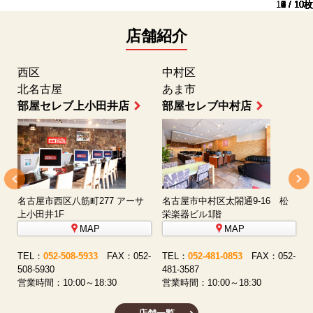
10 / 10枚
1 / 10枚
2 / 10枚
3 / 10枚
4 / 10枚
5 / 10枚
6 / 10枚
7 / 10枚
8 / 10枚
9 / 10枚
店舗紹介
西区
中村区
北名古屋
あま市
部屋セレブ上小田井店
部屋セレブ中村店
名古屋市西区八筋町277 アーサ
名古屋市中村区太閤通9-16 松
上小田井1F
栄楽器ビル1階
MAP
MAP
-
TEL：
052-508-5933
FAX：052-
TEL：
052-481-0853
FAX：052-
5
508-5930
481-3587
営
営業時間：10:00～18:30
営業時間：10:00～18:30