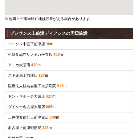
※地図上の建物所在地は誤差がある場合があります。
プレサンス上前津ディアシスの周辺施設
ローソン中区下前津店
38
m
生鮮食品館サノヤ万松寺店
409
m
アミカ大須店
438
m
スギ薬局上前津店
137
m
医療法人桂名会重工大須病院
913
m
ドン・キホーテ大須店
427
m
ダイソー名古屋大須店
605
m
三井住友銀行上前津支店
300
m
名古屋上前津郵便局
345
m