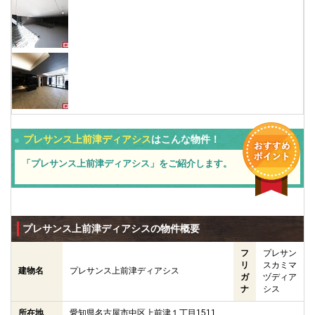
プレサンス上前津ディアシス
はこんな物件！
「プレサンス上前津ディアシス」をご紹介します。
プレサンス上前津ディアシスの物件概要
フ
プレサン
リ
スカミマ
建物名
プレサンス上前津ディアシス
ガ
ヅディア
ナ
シス
所在地
愛知県
名古屋市中区
上前津
１丁目1511