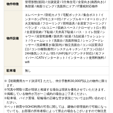
管理形態(巡回) / 分譲賃貸 / 3方角住宅 / 全室向き(南西向き) /
物件特徴
角部屋 / 南面リビング / 洗面所にドア / IT重税対応物件
エレベーター / 防犯カメラ / 宅配ボックス / 集合ポスト / イ
ンターホン(TVモニター付) / ディンブルキー / オートロック /
火災報知器 / フローリング / 照明器具 / 全居室フローリング /
ベランダ・バルコニー / 収納スペース / クローゼット(1ヶ所)
/ 全居室収納 / 下駄箱 / 天井高下駄箱 / バス・トイレ別室 / シ
ャワー / 浴室乾燥機 / 脱衣所 / 給湯 / 3点給湯 / ウォシュレッ
物件設備
ト / ウォームレット / 洗面台 / 洗面所独立 / シャンプードレ
ッサー / 洗濯機置き場(室内) / 独立洗面台 / コンロ設置済(2
口) / コンロ種類(都市) / システムキッチン / エアコン(1台) /
24H換気システム / BS / UHF(地デジアンテナ対応) / 光ファ
イバー / CATVインターネット / インターネット使用料無料 /
wifi
駐車場
無し
※【初期費用カード決済可】ただし、仲介手数料30,000円以上の物件に限り
ます。
※写真や間取り図が現状と相違する場合は現状を優先させていただきます。
※掲載している物件が万が一ご成約の場合はご了承ください。
※駐車場、バイク置場、駐輪場の正確な空き状況についてはお問い合わせく
ださい。
※ペット飼育やSOHO利用の可否に関しては、建物の管理規約で可能になっ
ていても、お部屋の所有者様によって禁止の場合もございますので御注意