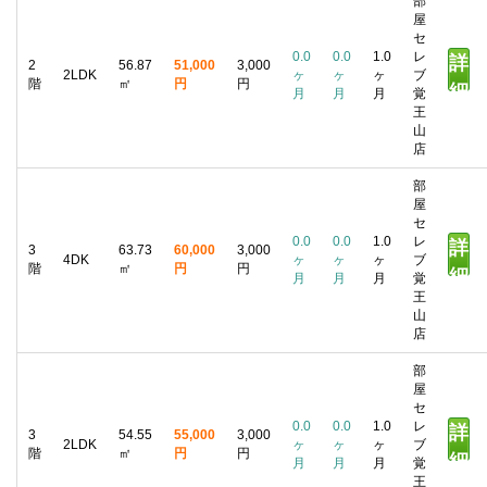
部
屋
セ
0.0
0.0
1.0
レ
詳
2
56.87
51,000
3,000
2LDK
ヶ
ヶ
ヶ
ブ
階
㎡
円
円
細
月
月
月
覚
王
山
店
部
屋
セ
0.0
0.0
1.0
レ
詳
3
63.73
60,000
3,000
4DK
ヶ
ヶ
ヶ
ブ
階
㎡
円
円
細
月
月
月
覚
王
山
店
部
屋
セ
0.0
0.0
1.0
レ
詳
3
54.55
55,000
3,000
2LDK
ヶ
ヶ
ヶ
ブ
階
㎡
円
円
細
月
月
月
覚
王