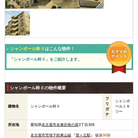
シャンポール幹Ⅱ
はこんな物件！
「シャンポール幹Ⅱ」をご紹介します。
シャンポール幹Ⅱの物件概要
フ
シャンポ
リ
建物名
シャンポール幹Ⅱ
ールミキ
ガ
ツー
ナ
所在地
愛知県
名古屋市名東区
牧の原
3丁目308
名古屋市営地下鉄東山線
『
星ヶ丘駅
』 徒歩
30
分