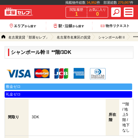
掲載物件総数
34,952
件 部屋総数
270,007
件
閲覧履歴
お気に入り
1
0
名古屋賃貸「部屋セレブ」
名古屋市名東区の賃貸
シャンポール幹Ⅱ
****
シャンポール幹Ⅱ **階/3DK
クレジットカード決済可能
敷金ゼロ
礼金ゼロ
**階
/ 地
所在
上5
間取り
3DK
階
階 /
地下
なし