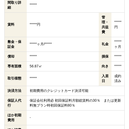
間取り詳
*****
細
管
理・
*****
賃料
*****円
共益
円
費
敷金・保
*****
*****ヶ月/*****
礼金
証金
ヶ月
償却
*****
損保
*****
専有面積
56.87㎡
向き
*****
入居
成約
取引様態
*****
日
済み
決済方法
初期費用のクレジットカード決済可能
保証人代
保証会社利用必 初回保証料月額総賃料の30％ または更新
行
料無プラン時初回保証料80％
ほか初期
-
費用