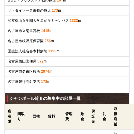
B＆Dドラッグストア牧の原店
107
m
ザ・ダイソー名東牧の原店
173
m
私立椙山女学園大学星が丘キャンパス
1333
m
名古屋市立菊里高校
1415
m
名古屋市牧野原保育園
256
m
医療法人桂名会木村病院
1199
m
名古屋西山郵便局
572
m
名古屋市名東区役所
2974
m
名古屋銀行高針支店
178
m
シャンポール幹Ⅱの募集中の部屋一覧
取
所
保
間取
管理
敷
礼
扱
在
面積
賃料
証
り
費
金
金
店
階
金
舗