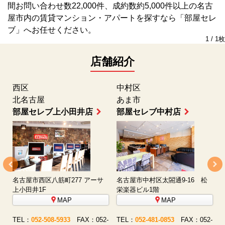
間お問い合わせ数22,000件、成約数約5,000件以上の名古
屋市内の賃貸マンション・アパートを探すなら「部屋セレ
ブ」へお任せください。
1 / 1枚
店舗紹介
西区
中村区
北名古屋
あま市
部屋セレブ上小田井店
部屋セレブ中村店
名古屋市西区八筋町277 アーサ
名古屋市中村区太閤通9-16 松
上小田井1F
栄楽器ビル1階
MAP
MAP
-
TEL：
052-508-5933
FAX：052-
TEL：
052-481-0853
FAX：052-