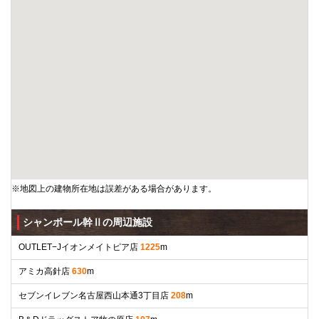
※地図上の建物所在地は誤差がある場合があります。
シャンポール幹Ⅱの周辺施設
OUTLET−Jイオンメイトピア店
1225
m
アミカ高針店
630
m
セブンイレブン名古屋西山本通3丁目店
208
m