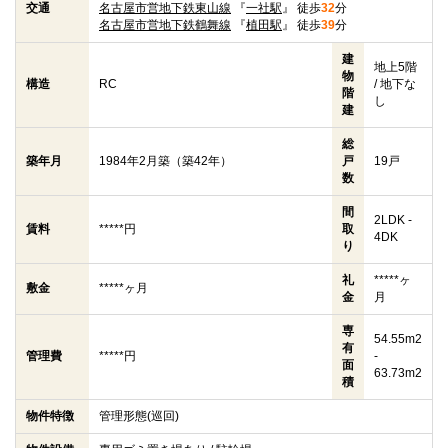
交通
名古屋市営地下鉄東山線
『
一社駅
』 徒歩
32
分
名古屋市営地下鉄鶴舞線
『
植田駅
』 徒歩
39
分
建
地上5階
物
構造
RC
/ 地下な
階
し
建
総
築年月
1984年2月築（築42年）
戸
19戸
数
間
2LDK -
賃料
*****円
取
4DK
り
礼
*****ヶ
敷金
*****ヶ月
金
月
専
54.55m2
有
管理費
*****円
-
面
63.73m2
積
物件特徴
管理形態(巡回)