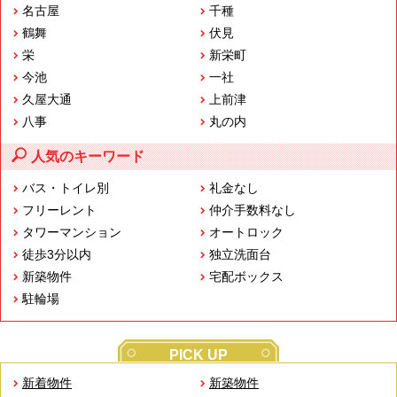
名古屋
千種
鶴舞
伏見
栄
新栄町
今池
一社
久屋大通
上前津
八事
丸の内
人気のキーワード
バス・トイレ別
礼金なし
フリーレント
仲介手数料なし
タワーマンション
オートロック
徒歩3分以内
独立洗面台
新築物件
宅配ボックス
駐輪場
PICK UP
新着物件
新築物件