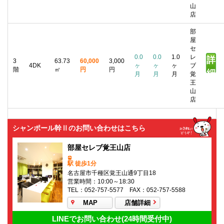
山
店
部
屋
セ
0.0
0.0
1.0
レ
詳
3
63.73
60,000
3,000
4DK
ヶ
ヶ
ヶ
ブ
階
㎡
円
円
細
月
月
月
覚
王
山
店
シャンポール幹Ⅱのお問い合わせはこちら
部屋セレブ覚王山店
駅 徒歩1分
名古屋市千種区覚王山通9丁目18
営業時間：10:00～18:30
TEL：052-757-5577 FAX：052-757-5588
MAP
店舗詳細
LINEでお問い合わせ(24時間受付中)
外観