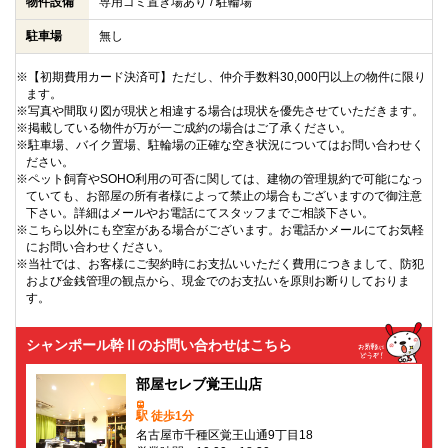
物件設備
専用ゴミ置き場あり / 駐輪場
駐車場
無し
※【初期費用カード決済可】ただし、仲介手数料30,000円以上の物件に限り
ます。
※写真や間取り図が現状と相違する場合は現状を優先させていただきます。
※掲載している物件が万が一ご成約の場合はご了承ください。
※駐車場、バイク置場、駐輪場の正確な空き状況についてはお問い合わせく
ださい。
※ペット飼育やSOHO利用の可否に関しては、建物の管理規約で可能になっ
ていても、お部屋の所有者様によって禁止の場合もございますので御注意
下さい。詳細はメールやお電話にてスタッフまでご相談下さい。
※こちら以外にも空室がある場合がございます。お電話かメールにてお気軽
にお問い合わせください。
※当社では、お客様にご契約時にお支払いいただく費用につきまして、防犯
および金銭管理の観点から、現金でのお支払いを原則お断りしておりま
す。
シャンポール幹Ⅱのお問い合わせはこちら
部屋セレブ覚王山店
駅 徒歩1分
名古屋市千種区覚王山通9丁目18