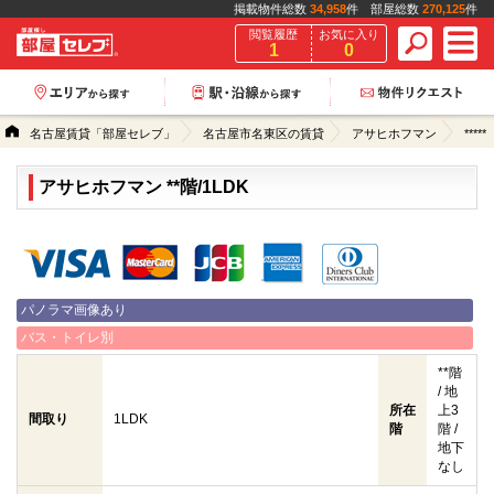
掲載物件総数
34,958
件 部屋総数
270,125
件
閲覧履歴
お気に入り
1
0
名古屋賃貸「部屋セレブ」
名古屋市名東区の賃貸
アサヒホフマン
*****
アサヒホフマン **階/1LDK
クレジットカード決済可能
パノラマ画像あり
バス・トイレ別
**階
/ 地
所在
上3
間取り
1LDK
階
階 /
地下
なし