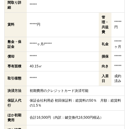
間取り詳
*****
細
管
理・
*****
賃料
*****円
共益
円
費
敷金・保
*****
*****ヶ月/*****
礼金
証金
ヶ月
償却
*****
損保
*****
専有面積
40.15㎡
向き
*****
入居
成約
取引様態
*****
日
済み
決済方法
初期費用のクレジットカード決済可能
保証人代
保証会社利用必 初回保証料：総賃料の50％ 月額：総賃料
行
の1.5％
ほか初期
合計16,500円（内訳：鍵交換代16,500円税込）
費用