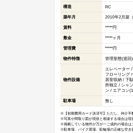
構造
RC
築年月
2010年2月築
賃料
*****円
敷金
*****ヶ月
管理費
*****円
物件特徴
管理形態(巡回) 
エレベーター /
フローリング /
物件設備
居室収納 / 下駄
所独立 / シャ
ン / エアコン(
駐車場
無し
※【初期費用カード決済可】ただし、仲介手数
※写真や間取り図が現状と相違する場合は現
※掲載している物件が万が一ご成約の場合は
※駐車場、バイク置場、駐輪場の正確な空き