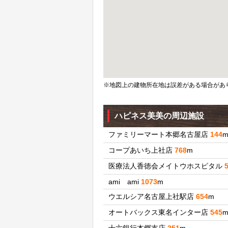
※地図上の建物所在地は誤差がある場合があ
ハピネス美美の周辺施設
ファミリーマート本郷名古屋店
144
コープあいち上社店
768
m
医療法人香徳会メイトウホスピタル
ami ami
1073
m
ウエルシア名古屋上社駅店
654
m
オートバックス東名インター店
545