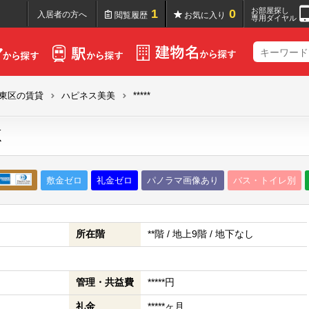
お部屋探し
1
0
入居者の方へ
閲覧履歴
お気に入り
専用ダイヤル
東区の賃貸
ハピネス美美
*****
K
敷金ゼロ
礼金ゼロ
パノラマ画像あり
バス・トイレ別
所在階
**階 / 地上9階 / 地下なし
管理・共益費
*****円
礼金
*****ヶ月