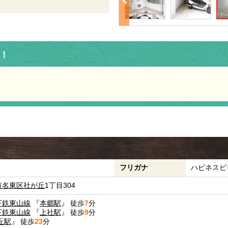
！
。
フリガナ
ハピネスビ
市名東区
社が丘
1丁目304
下鉄東山線
『
本郷駅
』 徒歩
7
分
下鉄東山線
『
上社駅
』 徒歩
9
分
丘駅
』 徒歩
23
分