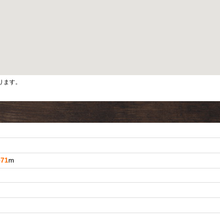
ります。
m
571
m
m