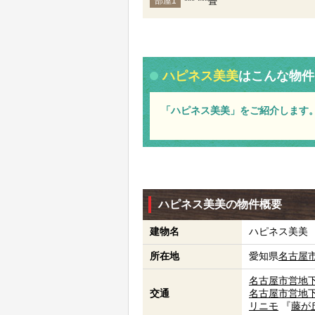
*** ***畳
部屋1
ハピネス美美
はこんな物件
「ハピネス美美」をご紹介します
ハピネス美美の物件概要
建物名
ハピネス美美
所在地
愛知県
名古屋
名古屋市営地
交通
名古屋市営地
リニモ
『
藤が