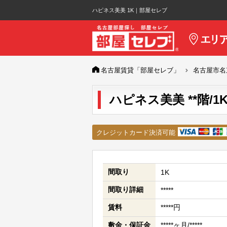
ハピネス美美 1K｜部屋セレブ
名古屋賃貸「部屋セレブ」
名古屋市名
ハピネス美美 **階/1
クレジットカード決済可能
間取り
1K
間取り詳細
*****
賃料
*****円
敷金・保証金
*****ヶ月/*****