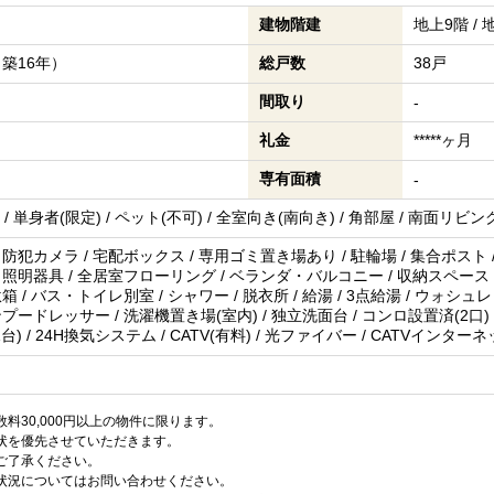
建物階建
地上9階 /
（築16年）
総戸数
38戸
間取り
-
礼金
*****ヶ月
専有面積
-
/ 単身者(限定) / ペット(不可) / 全室向き(南向き) / 角部屋 / 南面リビ
 防犯カメラ / 宅配ボックス / 専用ゴミ置き場あり / 駐輪場 / 集合ポスト /
 照明器具 / 全居室フローリング / ベランダ・バルコニー / 収納スペース / 
箱 / バス・トイレ別室 / シャワー / 脱衣所 / 給湯 / 3点給湯 / ウォシュレ
ンプードレッサー / 洗濯機置き場(室内) / 独立洗面台 / コンロ設置済(2口)
1台) / 24H換気システム / CATV(有料) / 光ファイバー / CATVインター
料30,000円以上の物件に限ります。
状を優先させていただきます。
ご了承ください。
状況についてはお問い合わせください。