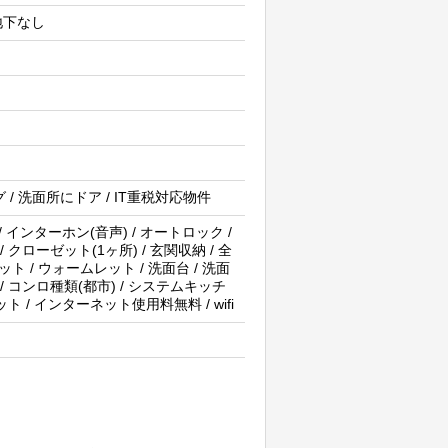
 地下なし
ング / 洗面所にドア / IT重税対応物件
 インターホン(音声) / オートロック /
クローゼット(1ヶ所) / 玄関収納 / 全
ット / ウォームレット / 洗面台 / 洗面
 / コンロ種類(都市) / システムキッチ
ネット / インターネット使用料無料 / wifi