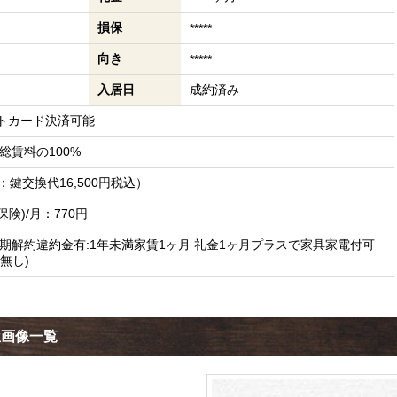
損保
*****
向き
*****
入居日
成約済み
トカード決済可能
総賃料の100%
訳：鍵交換代16,500円税込）
険)/月：770円
) 短期解約違約金有:1年未満家賃1ヶ月 礼金1ヶ月プラスで家具家電付可
無し)
屋画像一覧