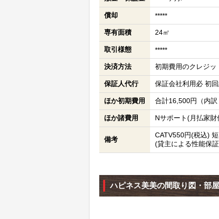
償却
*****
専有面積
24㎡
取引様態
*****
決済方法
初期費用のクレジッ
保証人代行
保証会社利用必 初回
ほか初期費用
合計16,500円（内
ほか諸費用
Nサポート(月払家財保
CATV550円(税込
備考
(貸主による性能保証
ハピネス美美の間取り図・部