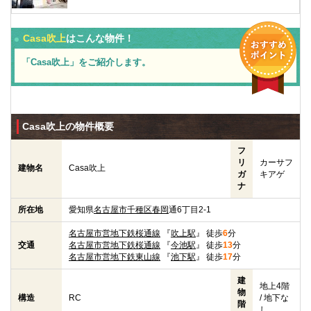
Casa吹上
はこんな物件！
「Casa吹上」をご紹介します。
Casa吹上の物件概要
フ
リ
カーサフ
建物名
Casa吹上
ガ
キアゲ
ナ
所在地
愛知県
名古屋市千種区
春岡
通6丁目2-1
名古屋市営地下鉄桜通線
『
吹上駅
』 徒歩
6
分
交通
名古屋市営地下鉄桜通線
『
今池駅
』 徒歩
13
分
名古屋市営地下鉄東山線
『
池下駅
』 徒歩
17
分
建
地上4階
物
構造
RC
/ 地下な
階
し