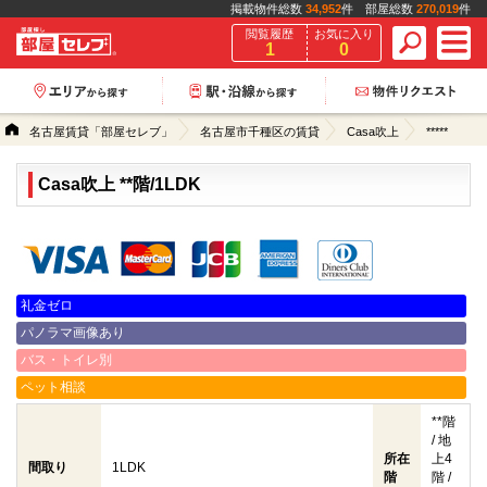
掲載物件総数
34,952
件 部屋総数
270,019
件
閲覧履歴
お気に入り
1
0
名古屋賃貸「部屋セレブ」
名古屋市千種区の賃貸
Casa吹上
*****
Casa吹上 **階/1LDK
クレジットカード決済可能
礼金ゼロ
パノラマ画像あり
バス・トイレ別
ペット相談
**階
/ 地
所在
上4
間取り
1LDK
階
階 /