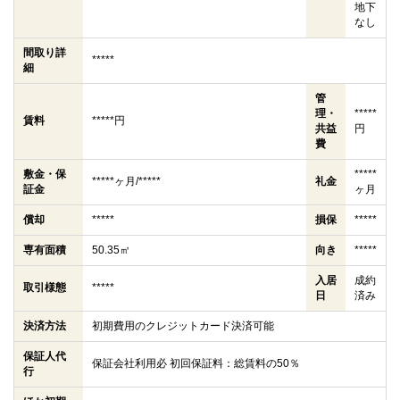
地下
なし
間取り詳
*****
細
管
理・
*****
賃料
*****円
共益
円
費
敷金・保
*****
*****ヶ月/*****
礼金
証金
ヶ月
償却
*****
損保
*****
専有面積
50.35㎡
向き
*****
入居
成約
取引様態
*****
日
済み
決済方法
初期費用のクレジットカード決済可能
保証人代
保証会社利用必 初回保証料：総賃料の50％
行