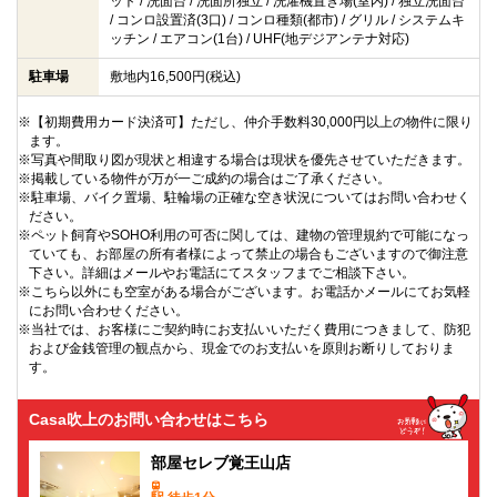
ット / 洗面台 / 洗面所独立 / 洗濯機置き場(室内) / 独立洗面台
/ コンロ設置済(3口) / コンロ種類(都市) / グリル / システムキ
ッチン / エアコン(1台) / UHF(地デジアンテナ対応)
駐車場
敷地内16,500円(税込)
※【初期費用カード決済可】ただし、仲介手数料30,000円以上の物件に限り
ます。
※写真や間取り図が現状と相違する場合は現状を優先させていただきます。
※掲載している物件が万が一ご成約の場合はご了承ください。
※駐車場、バイク置場、駐輪場の正確な空き状況についてはお問い合わせく
ださい。
※ペット飼育やSOHO利用の可否に関しては、建物の管理規約で可能になっ
ていても、お部屋の所有者様によって禁止の場合もございますので御注意
下さい。詳細はメールやお電話にてスタッフまでご相談下さい。
※こちら以外にも空室がある場合がございます。お電話かメールにてお気軽
にお問い合わせください。
※当社では、お客様にご契約時にお支払いいただく費用につきまして、防犯
および金銭管理の観点から、現金でのお支払いを原則お断りしておりま
す。
Casa吹上のお問い合わせはこちら
部屋セレブ覚王山店