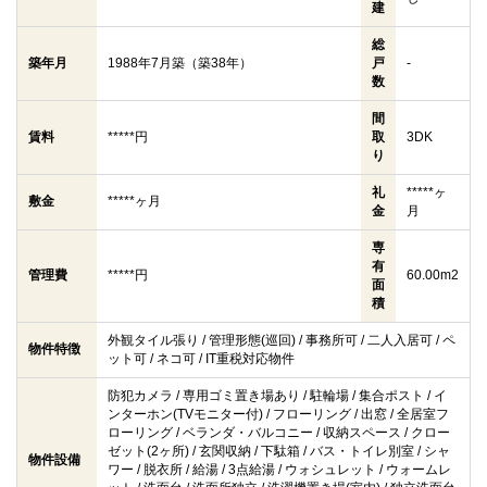
建
総
築年月
1988年7月築（築38年）
戸
-
数
間
賃料
*****円
取
3DK
り
礼
*****ヶ
敷金
*****ヶ月
金
月
専
有
管理費
*****円
60.00m2
面
積
外観タイル張り / 管理形態(巡回) / 事務所可 / 二人入居可 / ペ
物件特徴
ット可 / ネコ可 / IT重税対応物件
防犯カメラ / 専用ゴミ置き場あり / 駐輪場 / 集合ポスト / イ
ンターホン(TVモニター付) / フローリング / 出窓 / 全居室フ
ローリング / ベランダ・バルコニー / 収納スペース / クロー
ゼット(2ヶ所) / 玄関収納 / 下駄箱 / バス・トイレ別室 / シャ
物件設備
ワー / 脱衣所 / 給湯 / 3点給湯 / ウォシュレット / ウォームレ