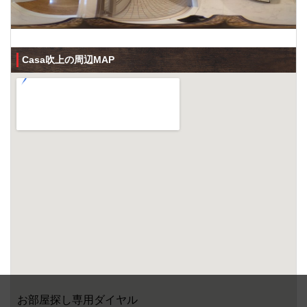
Casa吹上の周辺MAP
リビング
キッチン
浴室
トイレ
その他部屋・スペース
収納
洗面所
玄関
バルコニー
セキュリティ
その他設備
その他
その他
その他
その他
その他
その他
その他
その他
その他
その他
その他
その他
その他
その他
その他
その他
その他
その他
外観
お部屋探し専用ダイヤル