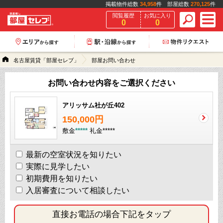
掲載物件総数
34,958
件 部屋総数
270,125
件
閲覧履歴
お気に入り
0
0
名古屋賃貸「部屋セレブ」
部屋お問い合わせ
お問い合わせ内容をご選択ください
アリッサム社が丘402
150,000円
敷金
*****
礼金
*****
最新の空室状況を知りたい
実際に見学したい
初期費用を知りたい
入居審査について相談したい
直接お電話の場合下記をタップ