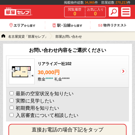
掲載物件総数
34,965
件 部屋総数
270,213
件
閲覧履歴
お気に入り
0
0
名古屋賃貸「部屋セレブ」
部屋お問い合わせ
お問い合わせ内容をご選択ください
リアライズ一社102
30,000円
敷金
*****
礼金
*****
最新の空室状況を知りたい
実際に見学したい
初期費用を知りたい
入居審査について相談したい
直接お電話の場合下記をタップ