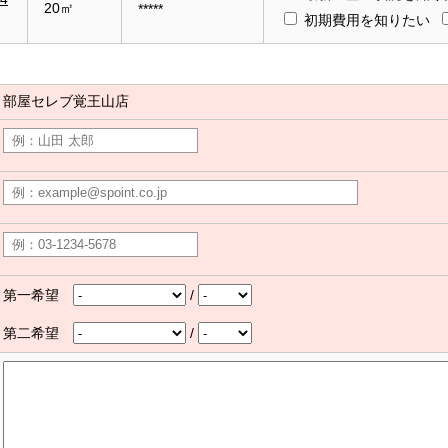
20㎡
*****
初期費用を知りたい
部屋セレブ覚王山店
第一希望
/
第二希望
/