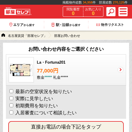
掲載物件総数
34,958
件 部屋総数
270,125
件
閲覧履歴
お気に入り
0
0
名古屋賃貸「部屋セレブ」
部屋お問い合わせ
お問い合わせ内容をご選択ください
La・Fortuna201
77,000円
敷金
*****
礼金
*****
最新の空室状況を知りたい
実際に見学したい
初期費用を知りたい
入居審査について相談したい
直接お電話の場合下記をタップ