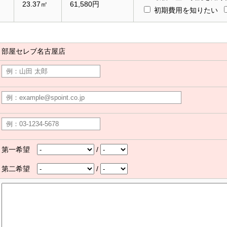
23.37㎡
61,580円
初期費用を知りたい
部屋セレブ名古屋店
第一希望
/
第二希望
/