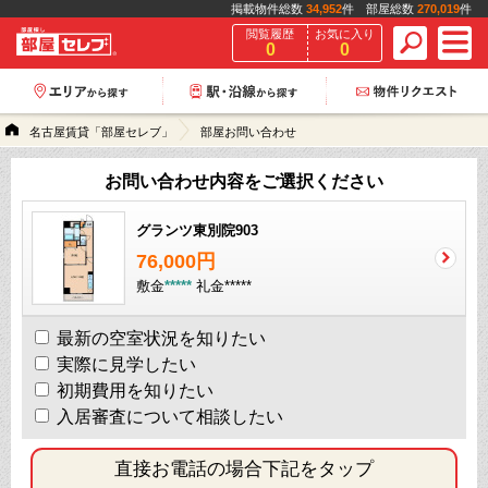
掲載物件総数
34,952
件 部屋総数
270,019
件
閲覧履歴
お気に入り
0
0
名古屋賃貸「部屋セレブ」
部屋お問い合わせ
お問い合わせ内容をご選択ください
グランツ東別院903
76,000円
敷金
*****
礼金
*****
最新の空室状況を知りたい
実際に見学したい
初期費用を知りたい
入居審査について相談したい
直接お電話の場合下記をタップ