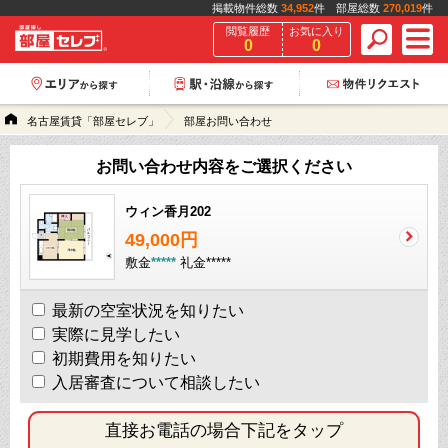
掲載物件総数
34,952
件 部屋総数
270,019
件
閲覧履歴
お気に入り
0
0
名古屋賃貸「部屋セレブ」
部屋お問い合わせ
お問い合わせ内容をご選択ください
ウィン香月202
49,000円
敷金
*****
礼金
*****
最新の空室状況を知りたい
実際に見学したい
初期費用を知りたい
入居審査について相談したい
直接お電話の場合下記をタップ